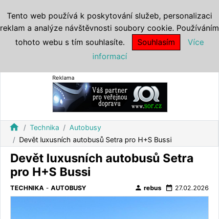
Tento web používá k poskytování služeb, personalizaci
reklam a analýze návštěvnosti soubory cookie. Používáním
tohoto webu s tím souhlasíte.
Souhlasím
Více
informací
Reklama
home
Technika
Autobusy
Devět luxusních autobusů Setra pro H+S Bussi
Devět luxusních autobusů Setra
pro H+S Bussi
person
date_range
TECHNIKA
-
AUTOBUSY
rebus
27.02.2026