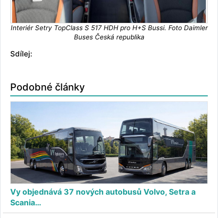
Interiér Setry TopClass S 517 HDH pro H+S Bussi. Foto Daimler
Buses Česká republika
Sdílej:
Podobné články
Vy objednává 37 nových autobusů Volvo, Setra a
Scania…