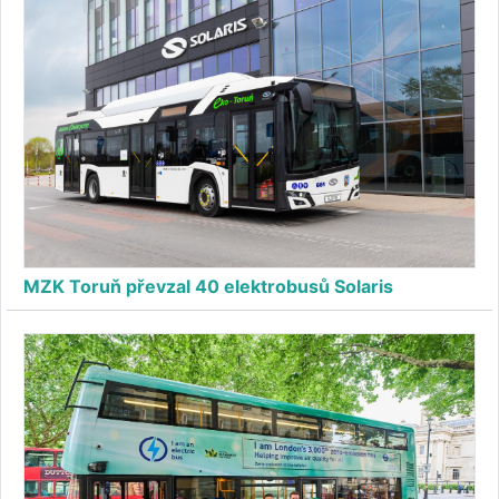
MZK Toruň převzal 40 elektrobusů Solaris