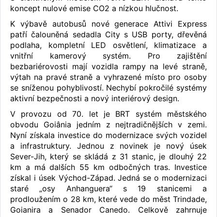
koncept nulové emise CO2 a nízkou hlučnost.
K výbavě autobusů nové generace Attivi Express
patří čalouněná sedadla City s USB porty, dřevěná
podlaha, kompletní LED osvětlení, klimatizace a
vnitřní kamerový systém. Pro zajištění
bezbariérovosti mají vozidla rampy na levé straně,
výtah na pravé straně a vyhrazené místo pro osoby
se sníženou pohyblivostí. Nechybí pokročilé systémy
aktivní bezpečnosti a nový interiérový design.
V provozu od 70. let je BRT systém městského
obvodu Goiânia jedním z nejtradičnějších v zemi.
Nyní získala investice do modernizace svých vozidel
a infrastruktury. Jednou z novinek je nový úsek
Sever-Jih, který se skládá z 31 stanic, je dlouhý 22
km a má dalších 55 km odbočných tras. Investice
získal i úsek Východ-Západ. Jedná se o modernizaci
staré „osy Anhanguera“ s 19 stanicemi a
prodloužením o 28 km, které vede do měst Trindade,
Goianira a Senador Canedo. Celkově zahrnuje