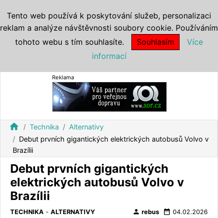
Tento web používá k poskytování služeb, personalizaci
reklam a analýze návštěvnosti soubory cookie. Používáním
tohoto webu s tím souhlasíte.
Souhlasím
Více
informací
Reklama
home
Technika
Alternativy
Debut prvních gigantických elektrických autobusů Volvo v
Brazílii
Debut prvních gigantických
elektrických autobusů Volvo v
Brazílii
person
date_range
TECHNIKA
-
ALTERNATIVY
rebus
04.02.2026