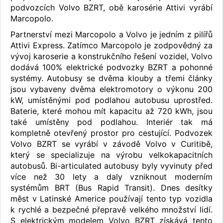
podvozcích Volvo BZRT, obě karosérie Attivi vyrábí
Marcopolo.
Partnerství mezi Marcopolo a Volvo je jedním z pilířů
Attivi Express. Zatímco Marcopolo je zodpovědný za
vývoj karoserie a konstrukčního řešení vozidel, Volvo
dodává 100% elektrické podvozky BZRT a pohonné
systémy. Autobusy se dvěma klouby a třemi články
jsou vybaveny dvěma elektromotory o výkonu 200
kW, umístěnými pod podlahou autobusu uprostřed.
Baterie, které mohou mít kapacitu až 720 kWh, jsou
také umístěny pod podlahou. Interiér tak má
kompletně otevřený prostor pro cestující. Podvozek
Volvo BZRT se vyrábí v závodě Volvo v Curitibě,
který se specializuje na výrobu velkokapacitních
autobusů. Bi-articulated autobusy byly vyvinuty před
více než 30 lety a daly vzniknout moderním
systémům BRT (Bus Rapid Transit). Dnes desítky
měst v Latinské Americe používají tento typ vozidla
k rychlé a bezpečné přepravě velkého množství lidí.
S elektrickým modelem Volvo BZRT získává tento