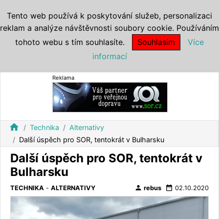
Tento web používá k poskytování služeb, personalizaci
reklam a analýze návštěvnosti soubory cookie. Používáním
tohoto webu s tím souhlasíte.
Souhlasím
Více
informací
Reklama
home
Technika
Alternativy
Další úspěch pro SOR, tentokrát v Bulharsku
Další úspěch pro SOR, tentokrát v
Bulharsku
person
date_range
TECHNIKA
-
ALTERNATIVY
rebus
02.10.2020