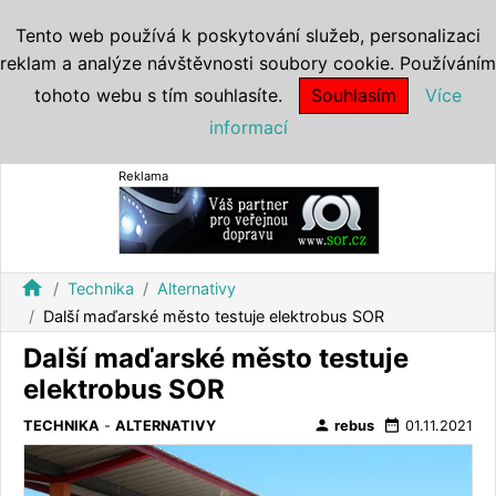
Tento web používá k poskytování služeb, personalizaci
reklam a analýze návštěvnosti soubory cookie. Používáním
tohoto webu s tím souhlasíte.
Souhlasím
Více
informací
Reklama
home
Technika
Alternativy
Další maďarské město testuje elektrobus SOR
Další maďarské město testuje
elektrobus SOR
person
date_range
TECHNIKA
-
ALTERNATIVY
rebus
01.11.2021