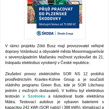
V rámci projektu Zöld Busz mají provozovatel veřejné
dopravy Volánbusz a obyvatelé města Mosonmagyaróvár
v severozápadním Maďarsku možnost vyzkoušet do 21.
listopadu elektrobus vyrobený v České republice.
Zkušební provoz elektrického SOR NS 12 probíhá
prostřednictvím Kravtex-Kühne Group a je součástí
vládního programu Green Bus, kde je SOR Libchavy
jedním z možných dodavatelů. V květnu byl elektrobus
testován
v Szolnoku
a následovat bude elektrárna
Mátra. Testovací autobus je vybaven bateriemi s
kapacitou 242 kWh (SOR nabízí i 388 kWh), klimatizací a