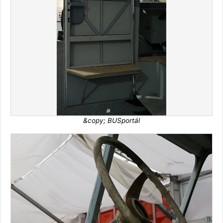
&copy; BUSportál