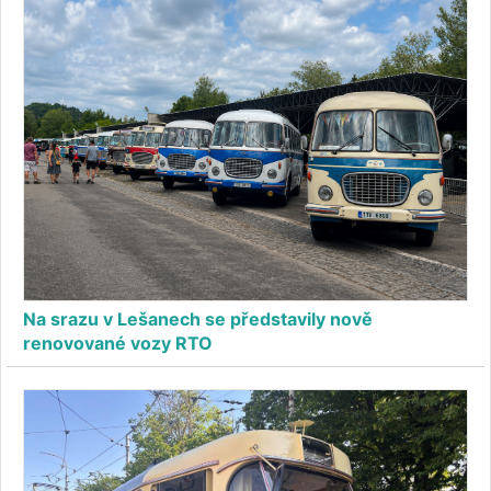
Na srazu v Lešanech se představily nově
renovované vozy RTO