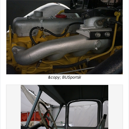
&copy; BUSportál