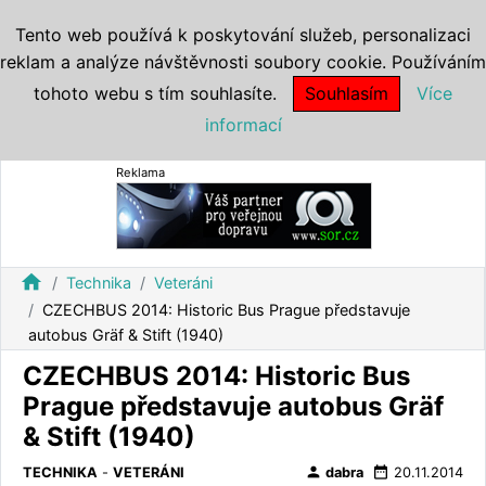
Tento web používá k poskytování služeb, personalizaci
reklam a analýze návštěvnosti soubory cookie. Používáním
tohoto webu s tím souhlasíte.
Souhlasím
Více
informací
Reklama
home
Technika
Veteráni
CZECHBUS 2014: Historic Bus Prague představuje
autobus Gräf & Stift (1940)
CZECHBUS 2014: Historic Bus
Prague představuje autobus Gräf
& Stift (1940)
person
date_range
TECHNIKA
-
VETERÁNI
dabra
20.11.2014