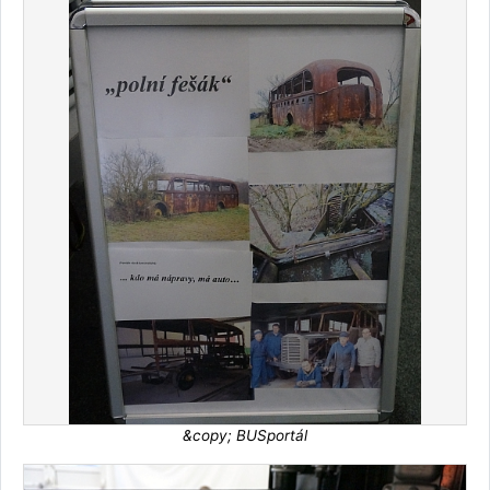
&copy; BUSportál