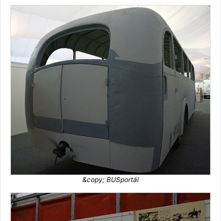
&copy; BUSportál