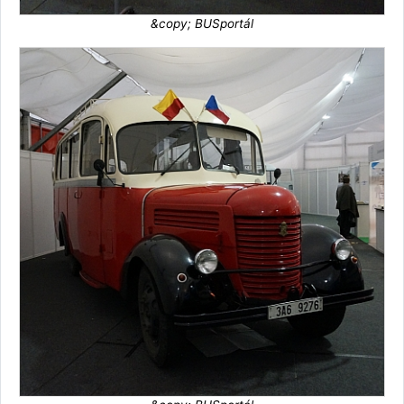
&copy; BUSportál