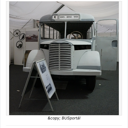
&copy; BUSportál