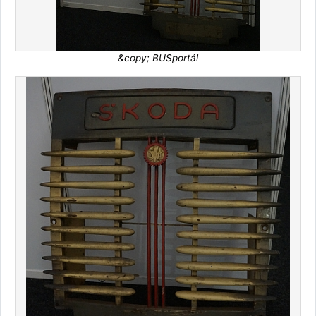
&copy; BUSportál