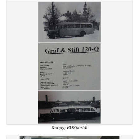
&copy; BUSportál