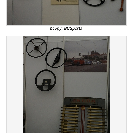
&copy; BUSportál