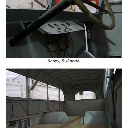
&copy; BUSportál