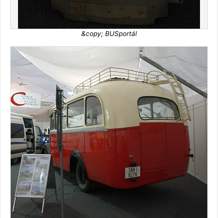
&copy; BUSportál