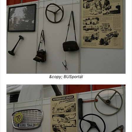
&copy; BUSportál