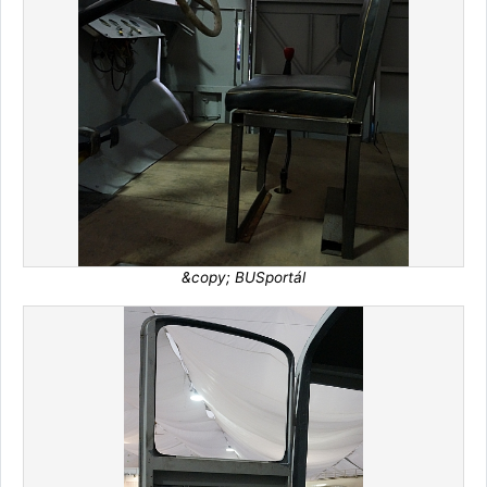
&copy; BUSportál