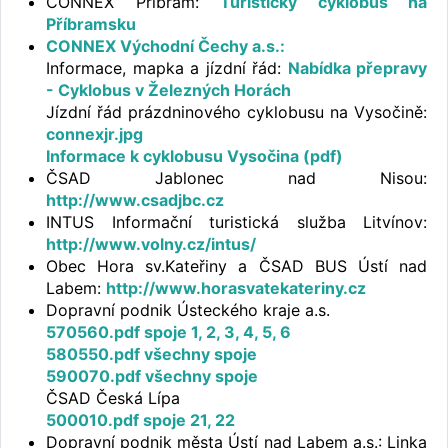
CONNEX Příbram:
Turistický cyklobus na
Příbramsku
CONNEX Východní Čechy a.s.:
Informace, mapka a jízdní řád:
Nabídka přepravy
- Cyklobus v Železných Horách
Jízdní řád prázdninového cyklobusu na Vysočině:
connexjr.jpg
Informace k cyklobusu Vysočina (pdf)
ČSAD Jablonec nad Nisou:
http://www.csadjbc.cz
INTUS Informační turistická služba Litvínov:
http://www.volny.cz/intus/
Obec Hora sv.Kateřiny a ČSAD BUS Ústí nad
Labem:
http://www.horasvatekateriny.cz
Dopravní podnik Ústeckého kraje a.s.
570560.pdf spoje 1, 2, 3, 4, 5, 6
580550.pdf všechny spoje
590070.pdf všechny spoje
ČSAD Česká Lípa
500010.pdf spoje 21, 22
Dopravní podnik města Ústí nad Labem a.s.: Linka