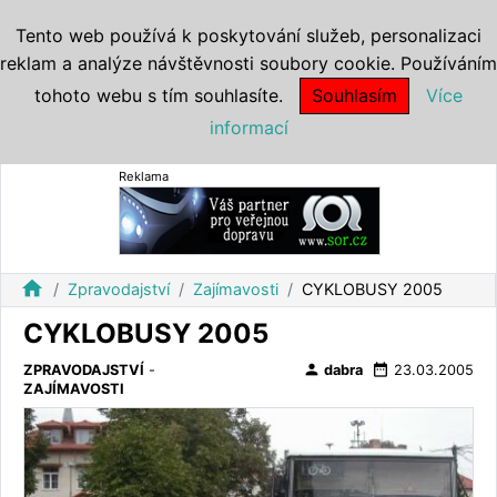
Tento web používá k poskytování služeb, personalizaci
reklam a analýze návštěvnosti soubory cookie. Používáním
tohoto webu s tím souhlasíte.
Souhlasím
Více
informací
Reklama
home
Zpravodajství
Zajímavosti
CYKLOBUSY 2005
CYKLOBUSY 2005
person
date_range
ZPRAVODAJSTVÍ
-
dabra
23.03.2005
ZAJÍMAVOSTI