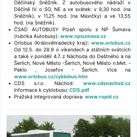
Děčínský Sněžník. Z autobusového nádraží v
Děčíně IV. o SO, NE a ve svátek: v 9,30 hod. (na
Sněžník), v 11,25 hod. (na Maxičky) a ve 13,55
hod. (na Sněžník).
ČSAD AUTOBUSY Plzeň spolu s NP Šumava
(rubrika Autobusy):
www.npsumava.cz
Orlobus (Královéhradecký kraj):
www.orlobus.cz
Od 12.5. do 28.9 o víkendech a státních svátcích
a také v pondělí 4.7. z Náchoda do Deštného a na
Šerlich, Nové Město -Šerlich, Nové Město n.Met. -
Peklo , Josefov - Šerlich. Více na
www.orlobus.cz/cyklobus.htm
CDS s.r.o. Náchod:
www.cdsnachod.cz
Informace k cyklobusu:
CDS.pdf
Pražská integrovaná doprava:
www.ropid.cz