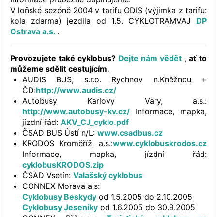
V loňské sezóně 2004 v tarifu ODIS (výjimka z tarifu:
kola zdarma) jezdila od 1.5. CYKLOTRAMVAJ
DP
Ostrava a.s.
.
Provozujete také cyklobus?
Dejte nám vědět
, ať to
můžeme sdělit cestujícím.
AUDIS BUS, s.r.o. Rychnov n.Kněžnou +
ČD:
http://www.audis.cz/
Autobusy Karlovy Vary, a.s.:
http://www.autobusy-kv.cz/
Informace, mapka,
jízdní řád:
AKV_CJ_cyklo.pdf
ČSAD BUS Ústí n/L:
www.csadbus.cz
KRODOS Kroměříž, a.s.:
www.cyklobuskrodos.cz
Informace, mapka, jízdní řád:
cyklobusKRODOS.zip
ČSAD Vsetín:
Valašský cyklobus
CONNEX Morava a.s:
Cyklobusy Beskydy
od 1.5.2005 do 2.10.2005
Cyklobusy Jeseníky
od 1.6.2005 do 30.9.2005