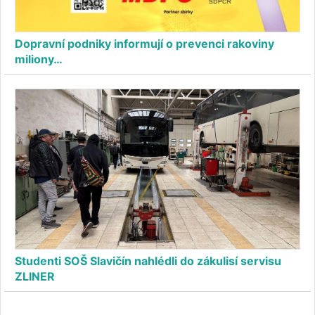
Dopravní podniky informují o prevenci rakoviny
miliony…
Studenti SOŠ Slavičín nahlédli do zákulisí servisu
ZLINER