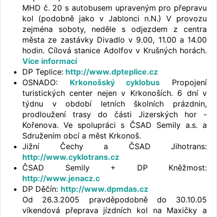
MHD č. 20 s autobusem upraveným pro přepravu
kol (podobně jako v Jablonci n.N.) V provozu
zejména soboty, neděle s odjezdem z centra
města ze zastávky Divadlo v 9.00, 11.00 a 14.00
hodin. Cílová stanice Adolfov v Krušných horách.
Více informací
DP Teplice:
http://www.dpteplice.cz
OSNADO:
Krkonošský cyklobus
Propojení
turistických center nejen v Krkonoších. 6 dní v
týdnu v období letních školních prázdnin,
prodloužení trasy do části Jizerských hor -
Kořenova. Ve spolupráci s ČSAD Semily a.s. a
Sdružením obcí a měst Krkonoš.
Jižní Čechy a ČSAD Jihotrans:
http://www.cyklotrans.cz
ČSAD Semily + DP Kněžmost:
http://www.jenacz.c
DP Děčín:
http://www.dpmdas.cz
Od 26.3.2005 pravděpodobně do 30.10.05
víkendová přeprava jízdních kol na Maxičky a