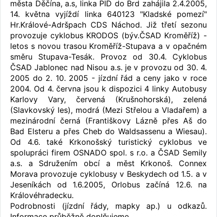
města Děčína, a.s, linka PID do Brd zahájila 2.4.2005,
14. května vyjíždí linka 640123 "Kladské pomezí"
Hr.Králové-Adršpach CDS Náchod. Již třetí sezonu
provozuje cyklobus KRODOS (býv.ČSAD Kroměříž) -
letos s novou trasou Kroměříž-Stupava a v opačném
směru Stupava-Tesák. Provoz od 30.4. Cyklobus
ČSAD Jablonec nad Nisou a.s. je v provozu od 30. 4.
2005 do 2. 10. 2005 - jízdní řád a ceny jako v roce
2004. Od 4. června jsou k dispozici 4 linky Autobusy
Karlovy Vary, červená (Krušnohorská), zelená
(Slavkovský les), modrá (Mezi Střelou a Vladařem) a
mezinárodní černá (Františkovy Lázně přes Aš do
Bad Elsteru a přes Cheb do Waldsassenu a Wiesau).
Od 4.6. také Krkonošský turistický cyklobus ve
spolupráci firem OSNADO spol. s r.o. a ČSAD Semily
a.s. a Sdružením obcí a měst Krkonoš. Connex
Morava provozuje cyklobusy v Beskydech od 1.5. a v
Jeseníkách od 1.6.2005, Orlobus začíná 12.6. na
Královéhradecku.
Podrobnosti (jízdní řády, mapky ap.) u odkazů.
Informace průběžně doplňujeme.