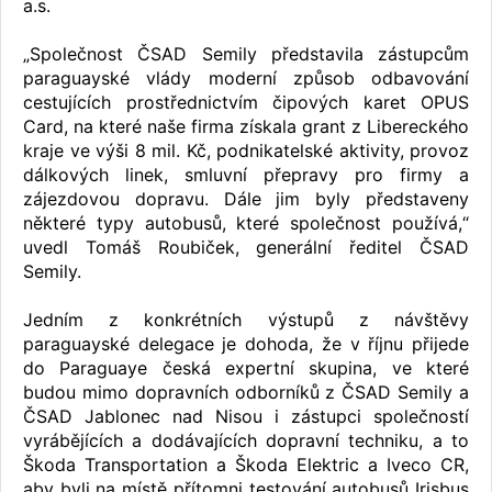
a.s.
„Společnost ČSAD Semily představila zástupcům
paraguayské vlády moderní způsob odbavování
cestujících prostřednictvím čipových karet OPUS
Card, na které naše firma získala grant z Libereckého
kraje ve výši 8 mil. Kč, podnikatelské aktivity, provoz
dálkových linek, smluvní přepravy pro firmy a
zájezdovou dopravu. Dále jim byly představeny
některé typy autobusů, které společnost používá,“
uvedl Tomáš Roubiček, generální ředitel ČSAD
Semily.
Jedním z konkrétních výstupů z návštěvy
paraguayské delegace je dohoda, že v říjnu přijede
do Paraguaye česká expertní skupina, ve které
budou mimo dopravních odborníků z ČSAD Semily a
ČSAD Jablonec nad Nisou i zástupci společností
vyrábějících a dodávajících dopravní techniku, a to
Škoda Transportation a Škoda Elektric a Iveco CR,
aby byli na místě přítomni testování autobusů Irisbus