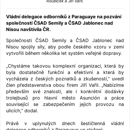
Roubiček a Jiří Vařil.
Vládní delegace odborníků z Paraguaye na pozvání
společností ČSAD Semily a ČSAD Jablonec nad
Nisou navštívila ČR.
Společnosti ČSAD Semily a ČSAD Jablonec nad
Nisou spojily síly, aby podle českého vzoru v zemi
vytvořili během několika let systém veřejné dopravy.
„Chystáme takovou komplexní organizaci, která by
byla dostatečně funkční a efektivní a která by
vycházela z českých poznatků a zkušeností,“ uvedl
člen představenstva obou firem Jiří Vařil. „Nabízíme
především své znalosti, ale i konkrétní dodávky
trolejbusů pro hlavní město Asunción a práce
související se zabezpečením jejich provozu na
ulicích,“ dodal.
Právě v uplynulých dnech šestičlenná vládní
delegace odborníků z Paraguaye ve složení: