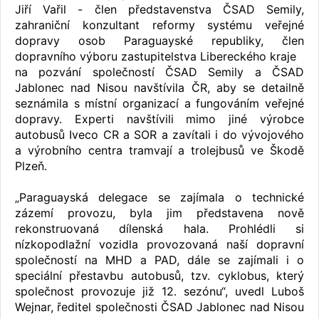
Jiří Vařil - člen představenstva ČSAD Semily,
zahraniční konzultant reformy systému veřejné
dopravy osob Paraguayské republiky, člen
dopravního výboru zastupitelstva Libereckého kraje
na pozvání společností ČSAD Semily a ČSAD
Jablonec nad Nisou navštívila ČR, aby se detailně
seznámila s místní organizací a fungováním veřejné
dopravy. Experti navštívili mimo jiné výrobce
autobusů Iveco CR a SOR a zavítali i do vývojového
a výrobního centra tramvají a trolejbusů ve Škodě
Plzeň.
„Paraguayská delegace se zajímala o technické
zázemí provozu, byla jim představena nově
rekonstruovaná dílenská hala. Prohlédli si
nízkopodlažní vozidla provozovaná naší dopravní
společností na MHD a PAD, dále se zajímali i o
speciální přestavbu autobusů, tzv. cyklobus, který
společnost provozuje již 12. sezónu“, uvedl Luboš
Wejnar, ředitel společnosti ČSAD Jablonec nad Nisou