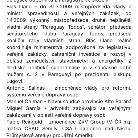
Blas Llano - do 31.3.2009 místopředseda vlády a
ministr spravedlnosti a veřejných zakázek, od
1.4.2009 výkonný místopředseda druhé nejsilnější
vládní strany "Paraguay Todos", senátor, předseda
senátorského klubu Paraguay Todos, předseda
koaliční rady vládních stran. Blas Llano reálně
koordinuje ministerstva zodpovědná za legislativu,
veřejné zakázky, zahraniční investice a rozvoj v
oblasti zemědělství, stavebnictví a energetiky. Z
hlediska politické subordinace je v současné době
mužem č. 2 v Paraguayi po prezidentu biskupu
Lugovi.
Antonio Salinas - zmocněnec vlády pro reformu
systému veřejné dopravy osob
Manuel Colman - hlavní soudce provincie Alto Paraná
Miguel García - advokát zabývající se veřejnými
zakázkami v oblasti veřejné dopravy osob
Pablo Reingold - zmocněnec ZVV Group (V ČR m.j.
matka ČSAD Semily, ČSAD Jablonec nad Nisou,
Průmyslové areály) pro Jižní Ameriku