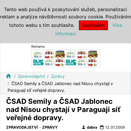
Tento web používá k poskytování služeb, personalizaci
reklam a analýze návštěvnosti soubory cookie. Používáním
tohoto webu s tím souhlasíte.
Souhlasím
Více
informací
Reklama
home
Zpravodajství
Zprávy
ČSAD Semily a ČSAD Jablonec nad Nisou chystají v
Paraguaji síť veřejné dopravy.
ČSAD Semily a ČSAD Jablonec
nad Nisou chystají v Paraguaji síť
veřejné dopravy.
person
date_range
ZPRAVODAJSTVÍ
-
ZPRÁVY
dabra
12.07.2009