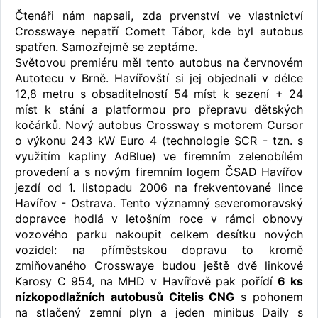
Čtenáři nám napsali, zda prvenství ve vlastnictví
Crosswaye nepatří Comett Tábor, kde byl autobus
spatřen. Samozřejmě se zeptáme.
Světovou premiéru měl tento autobus na červnovém
Autotecu v Brně. Havířovští si jej objednali v délce
12,8 metru s obsaditelností 54 míst k sezení + 24
míst k stání a platformou pro přepravu dětských
kočárků. Nový autobus Crossway s motorem Cursor
o výkonu 243 kW Euro 4 (technologie SCR - tzn. s
využitím kapliny AdBlue) ve firemním zelenobílém
provedení a s novým firemním logem ČSAD Havířov
jezdí od 1. listopadu 2006 na frekventované lince
Havířov - Ostrava. Tento významný severomoravský
dopravce hodlá v letošním roce v rámci obnovy
vozového parku nakoupit celkem desítku nových
vozidel: na příměstskou dopravu to kromě
zmiňovaného Crosswaye budou ještě dvě linkové
Karosy C 954, na MHD v Havířově pak pořídí
6 ks
nízkopodlažních autobusů Citelis CNG
s pohonem
na stlačený zemní plyn a jeden minibus Daily s