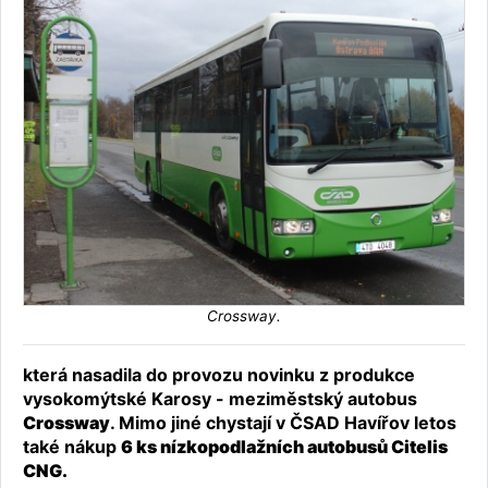
Crossway.
která nasadila do provozu novinku z produkce
vysokomýtské Karosy - meziměstský autobus
Crossway
. Mimo jiné chystají v ČSAD Havířov letos
také nákup
6 ks nízkopodlažních autobusů Citelis
CNG.