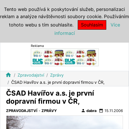
Tento web používá k poskytování služeb, personalizaci
reklam a analýze návštěvnosti soubory cookie. Používáním
tohoto webu s tím souhlasíte.
Souhlasím
Více
informací
Reklama
home
Zpravodajství
Zprávy
ČSAD Havířov a.s. je první dopravní firmou v ČR,
ČSAD Havířov a.s. je první
dopravní firmou v ČR,
person
date_range
ZPRAVODAJSTVÍ
-
ZPRÁVY
dabra
15.11.2006