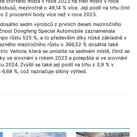
ze čtvrtého místa v roce 2023 na třetí místo v roce
obusů, meziročně o 49,14 % více. Její podíl na trhu činil
 o 2 procentní body více než v roce 2023.
 dosáhlo sedm výrobců z prvních deseti meziročního
lečnost Dongfeng Special Automobile zaznamenala
mpo růstu 525 %, a to především díky nízké základně v
azného meziročního růstu o 366,52 % dosáhla také
ric Vehicle, která se umístila na sedmém místě, čímž se
tky ve srovnání s rokem 2023 a polepšila si ve srovnání
ku 2024. Zvýšil se také její podíl na trhu z 3,9 % v
a 6,68 %, což naznačuje slibný výhled.