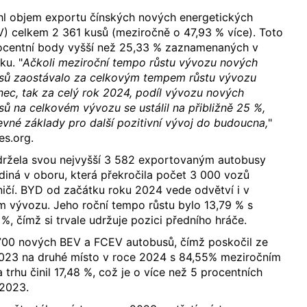
hl objem exportu čínských nových energetických
) celkem 2 361 kusů (meziročně o 47,93 % více). Toto
rocentní body vyšší než 25,33 % zaznamenaných v
ku. "
Ačkoli meziroční tempo růstu vývozu nových
sů zaostávalo za celkovým tempem růstu vývozu
nec, tak za celý rok 2024, podíl vývozu nových
ů na celkovém vývozu se ustálil na přibližně 25 %,
vné základy pro další pozitivní vývoj do budoucna,
"
es.org.
udržela svou nejvyšší 3 582 exportovaným autobusy
diná v oboru, která překročila počet 3 000 vozů
ičí. BYD od začátku roku 2024 vede odvětví i v
m vývozu. Jeho roční tempo růstu bylo 13,79 % s
%, čímž si trvale udržuje pozici předního hráče.
700 nových BEV a FCEV autobusů, čímž poskočil ze
 2023 na druhé místo v roce 2024 s 84,55% meziročním
a trhu činil 17,48 %, což je o více než 5 procentních
 2023.