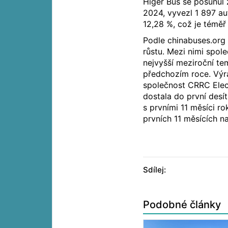
Higer Bus se posunul 
2024, vyvezl 1 897 aut
12,28 %, což je téměř
Podle chinabuses.org
růstu. Mezi nimi spo
nejvyšší meziroční te
předchozím roce. Výr
společnost CRRC Elect
dostala do první desí
s prvními 11 měsíci ro
prvních 11 měsících n
Sdílej:
Podobné články