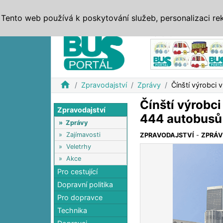
ZPRÁVY
JÍZDNÍ ŘÁDY
MHD, IDS
BUSY
SERV
Tento web používá k poskytování služeb, personalizaci re
Reklama
home
Zpravodajství
Zprávy
Čínští výrobci 
Čínští výrobci
Zpravodajství
444 autobusů
»
Zprávy
»
Zajímavosti
ZPRAVODAJSTVÍ
-
ZPRÁ
»
Veletrhy
»
Akce
Pro cestující
Dopravní politika
Pro dopravce
Technika