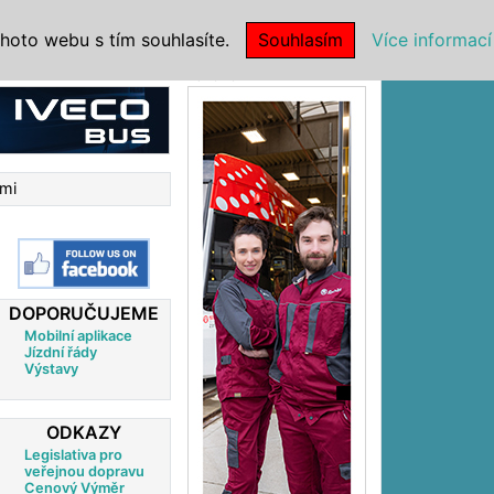
|
NSTITUCE
hoto webu s tím souhlasíte.
Souhlasím
Více informací
Reklama
emi
DOPORUČUJEME
Mobilní aplikace
Jízdní řády
Výstavy
ODKAZY
Legislativa pro
veřejnou dopravu
Cenový Výměr