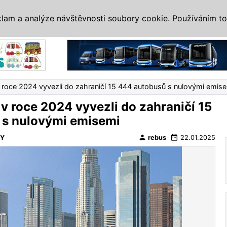
IS
ALTERNATIVY
VETERÁNI
SYSTÉMY
VELETRHY
AKCE
I
klam a analýze návštěvnosti soubory cookie. Používáním to
Reklama
v roce 2024 vyvezli do zahraničí 15 444 autobusů s nulovými emis
 v roce 2024 vyvezli do zahraničí 15
 s nulovými emisemi
person
date_range
VY
rebus
22.01.2025