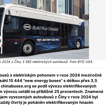
e 2024 z Číny 3 582 elektrických autobusů. Foto BYD USA
obusů s elektrickým pohonem v roce 2024 meziročně
osáhl 15 444 "new energy buses" s délkou přes 3,5
 chinabuses.org se podíl vývozu elektrifikovaných
 vývozu ustálil na přibližně 25 procentech. Znamená
objem vyvezených autoubusů z Číny v roce 2024 byl
 každý čtvrtý je poháněn elektrifikovaným hnacím