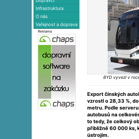
Dopravci
Infrastruktura
O nás
Veřejnost a doprava
Reklama
BYD vyvezl v roc
Export čínských aut
vzrostl o 28,33 %, d
metru. Podle serveru
autobusů na celkovém
to tedy, že celkový 
přibližně 60 000 ks,
ústrojím.