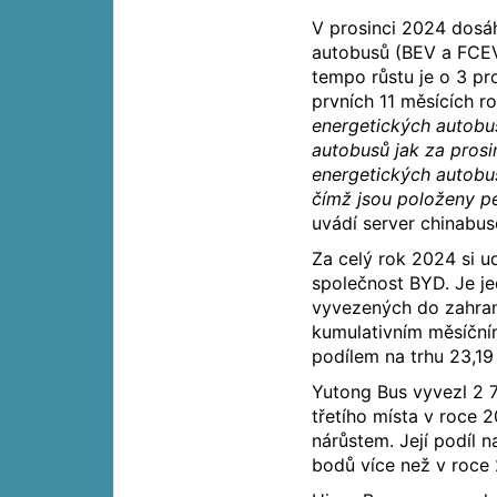
V prosinci 2024 dosá
autobusů (BEV a FCEV
tempo růstu je o 3 p
prvních 11 měsících ro
energetických autobu
autobusů jak za prosi
energetických autobus
čímž jsou položeny pe
uvádí server chinabus
Za celý rok 2024 si 
společnost BYD. Je je
vyvezených do zahran
kumulativním měsíční
podílem na trhu 23,19 
Yutong Bus vyvezl 2 
třetího místa v roce
nárůstem. Její podíl n
bodů více než v roce