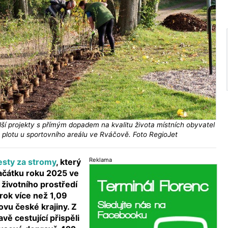
lší projekty s přímým dopadem na kvalitu života místních obyvatel
o plotu u sportovního areálu ve Rváčově. Foto RegioJet
Reklama
sty za stromy
, který
začátku roku 2025 ve
 životního prostředí
 rok více než 1,09
ovu české krajiny. Z
vě cestující přispěli