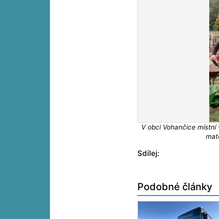
V obci Vohančice místní 
mat
Sdílej:
Podobné články