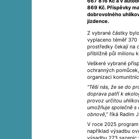
667 816 Kč a v auto
869 Kč. Příspěvky ma
dobrovolného uhlíkov
jízdence.
Z vybrané částky byl
vyplaceno téměř 370 t
prostředky čekají na 
přibližně půl milionu
Veškeré vybrané přísp
ochranných pomůcek, 
organizaci komunitní
"Těší nás, že se do pr
doprava patří k ekolo
provoz určitou uhlík
umožňuje společně s ce
obnově
,“ říká Radim 
V roce 2025 program p
například výsadbu ovo
výsadbu 273 sazenic v