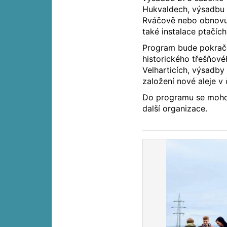
Hukvaldech, výsadbu n
Rváčově nebo obnovu p
také instalace ptačích
Program bude pokračo
historického třešňové
Velharticích, výsadby
založení nové aleje v
Do programu se mohou 
další organizace.