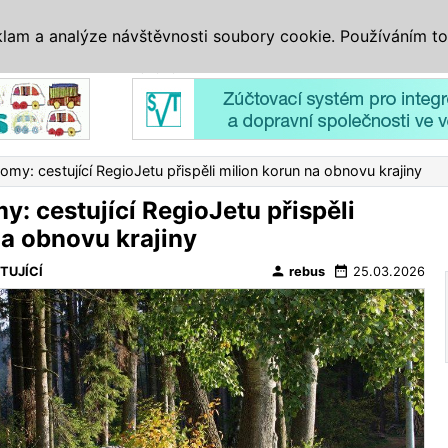
IS
ALTERNATIVY
VETERÁNI
SYSTÉMY
VELETRHY
AKCE
I
klam a analýze návštěvnosti soubory cookie. Používáním to
Reklama
omy: cestující RegioJetu přispěli milion korun na obnovu krajiny
y: cestující RegioJetu přispěli
na obnovu krajiny
person
date_range
TUJÍCÍ
rebus
25.03.2026