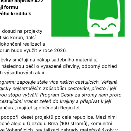
busové dopravě 422
jí formu
ého kreditu k
o dosud na projekty
isíc korun, další
dokončení realizací a
 korun bude využit v roce 2026.
ěvky směřují na nákup sadebního materiálu,
následnou péči o vysazené dřeviny, odborný dohled i
ch výsadbových akcí
ogramu zapojuje stále více našich cestujících. Veřejná
gicky nejšetrnějším způsobům cestování, přesto i její
ovou stopu vytváří. Program Cesty za stromy nám proto
stujícími vracet zeleň do krajiny a přispívat k její
Jančura, majitel společnosti RegioJet.
odpořil deset projektů po celé republice. Mezi nimi
cné aleje u Újezdu u Brna (100 stromů), komunitní
e Vohančicích, revitalizaci zahrady mateřské školy v