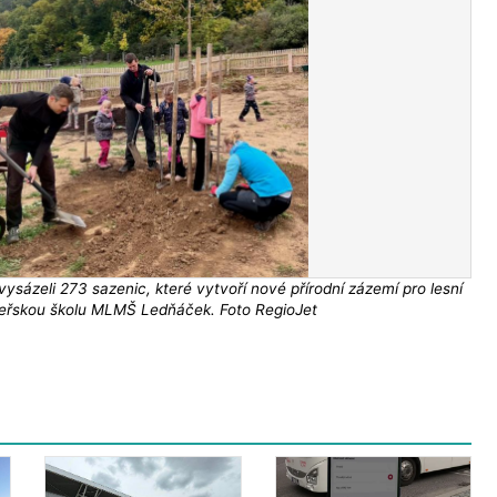
vysázeli 273 sazenic, které vytvoří nové přírodní zázemí pro lesní
eřskou školu MLMŠ Ledňáček. Foto RegioJet