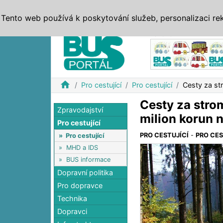
ZPRÁVY
JÍZDNÍ ŘÁDY
MHD, IDS
BUSY
SERV
Tento web používá k poskytování služeb, personalizaci re
Reklama
home
Pro cestující
Pro cestující
Cesty za str
Cesty za strom
Zpravodajství
milion korun 
Pro cestující
PRO CESTUJÍCÍ
-
PRO CES
»
Pro cestující
»
MHD a IDS
»
BUS informace
Dopravní politika
Pro dopravce
Technika
Dopravci