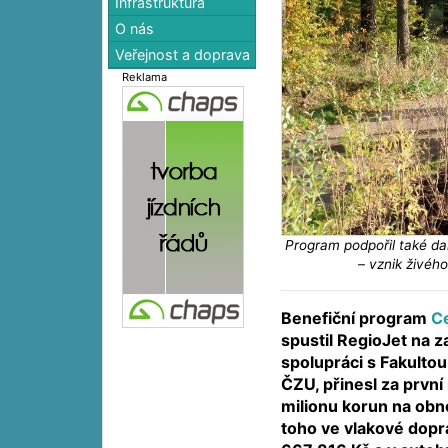
Infrastruktura
O nás
Veřejnost a doprava
Reklama
Program podpořil také da
– vznik živéh
Benefiční program
Ce
spustil RegioJet na 
spolupráci s Fakultou
ČZU, přinesl za první
milionu korun na obn
toho ve vlakové dopra