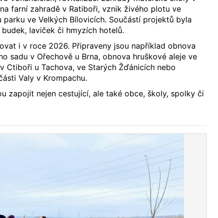
a farní zahradě v Ratiboři, vznik živého plotu ve
arku ve Velkých Bílovicích. Součástí projektů byla
 budek, laviček či hmyzích hotelů.
vat i v roce 2026. Připraveny jsou například obnova
ho sadu v Ořechově u Brna, obnova hruškové aleje ve
 v Ctiboři u Tachova, ve Starých Žďánicích nebo
 části Valy v Krompachu.
zapojit nejen cestující, ale také obce, školy, spolky či