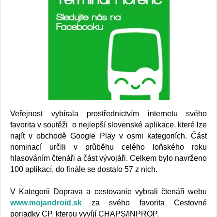
Veřejnost vybírala prostřednictvím internetu svého
favorita v soutěži o nejlepší slovenské aplikace, které lze
najít v obchodě Google Play v osmi kategoriích. Část
nominací určili v průběhu celého loňského roku
hlasováním čtenáři a část vývojáři. Celkem bylo navrženo
100 aplikací, do finále se dostalo 57 z nich.
V Kategorii Doprava a cestovanie vybrali čtenáři webu
www.mojandroid.sk
za svého favorita Cestovné
poriadky CP, kterou vyvíjí CHAPS/INPROP.