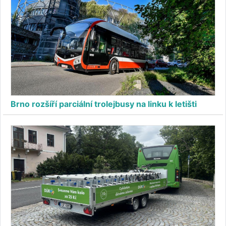
Brno rozšíří parciální trolejbusy na linku k letišti