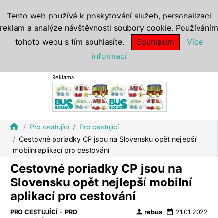
Tento web používá k poskytování služeb, personalizaci
reklam a analýze návštěvnosti soubory cookie. Používáním
tohoto webu s tím souhlasíte.
Souhlasím
Více
informací
Reklama
home
Pro cestující
Pro cestující
Cestovné poriadky CP jsou na Slovensku opět nejlepší
mobilní aplikací pro cestování
Cestovné poriadky CP jsou na
Slovensku opět nejlepší mobilní
aplikací pro cestování
person
date_range
PRO CESTUJÍCÍ
-
PRO
rebus
21.01.2022