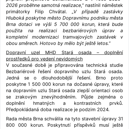
2026 proběhne samotná realizace
,“ nastínil náměstek
primátorky Filip Chvátal. „
V případě zastávky
Hluboká poskytne město Dopravnímu podniku města
Brna dotaci ve výši 5 700 000 korun, která bude
použita na realizaci bezbariérových úprav a
kompletní modernizaci tramvajových zastávek v
obou směrech. Hotovo by mělo být ještě letos.
“
Dopravní uzel MHD Stará osada – doplnění
prostředků pro vedení nevidomých
V současné době je připravována technická studie
Bezbariérové řešení dopravního uzlu Stará osada.
Jedná se o dlouhodobější řešení. Brno proto
poskytne 1 500 000 korun na dočasné úpravy, které
na dopravním uzlu Stará osada zlepší orientaci osob
se zrakovým znevýhodněním. Půjde zejména o
doplnění hmatných a kontrastních prvků.
Předpokládaná doba realizace je podzim 2024.
Rada města Brna schválila na tyto stavební úpravy 31
800 000 korun. Poskytnutí příspěvků musí ještě