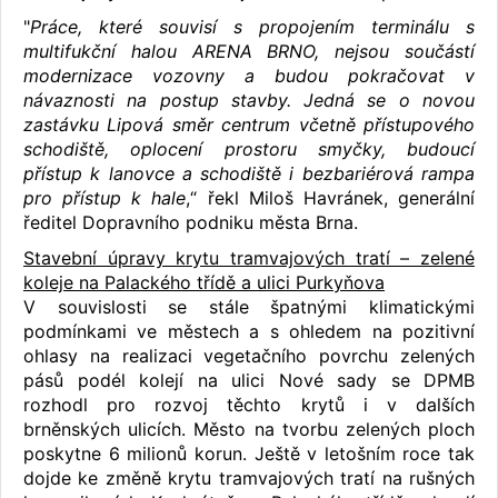
"
Práce, které souvisí s propojením terminálu s
multifukční halou ARENA BRNO, nejsou součástí
modernizace vozovny a budou pokračovat v
návaznosti na postup stavby. Jedná se o novou
zastávku Lipová směr centrum včetně přístupového
schodiště, oplocení prostoru smyčky, budoucí
přístup k lanovce a schodiště i bezbariérová rampa
pro přístup k hale
,“ řekl Miloš Havránek, generální
ředitel Dopravního podniku města Brna.
Stavební úpravy krytu tramvajových tratí – zelené
koleje na Palackého třídě a ulici Purkyňova
V souvislosti se stále špatnými klimatickými
podmínkami ve městech a s ohledem na pozitivní
ohlasy na realizaci vegetačního povrchu zelených
pásů podél kolejí na ulici Nové sady se DPMB
rozhodl pro rozvoj těchto krytů i v dalších
brněnských ulicích. Město na tvorbu zelených ploch
poskytne 6 milionů korun. Ještě v letošním roce tak
dojde ke změně krytu tramvajových tratí na rušných