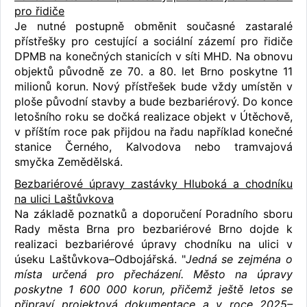
pro řidiče
Je nutné postupně obměnit současné zastaralé
přístřešky pro cestující a sociální zázemí pro řidiče
DPMB na konečných stanicích v síti MHD. Na obnovu
objektů původně ze 70. a 80. let Brno poskytne 11
milionů korun. Nový přístřešek bude vždy umístěn v
ploše původní stavby a bude bezbariérový. Do konce
letošního roku se dočká realizace objekt v Útěchově,
v příštím roce pak přijdou na řadu například konečné
stanice Černého, Kalvodova nebo tramvajová
smyčka Zemědělská.
Bezbariérové úpravy zastávky Hluboká a chodníku
na ulici Laštůvkova
Na základě poznatků a doporučení Poradního sboru
Rady města Brna pro bezbariérové Brno dojde k
realizaci bezbariérové úpravy chodníku na ulici v
úseku Laštůvkova–Odbojářská. "
Jedná se zejména o
místa určená pro přecházení. Město na úpravy
poskytne 1 600 000 korun, přičemž ještě letos se
připraví projektová dokumentace a v roce 2025–