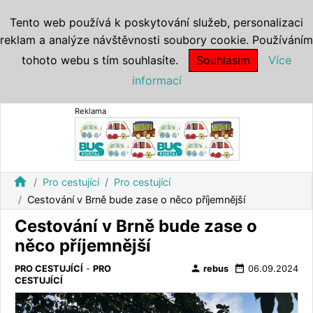
Tento web používá k poskytování služeb, personalizaci
reklam a analýze návštěvnosti soubory cookie. Používáním
tohoto webu s tím souhlasíte.
Souhlasím
Více
informací
Reklama
home
Pro cestující
Pro cestující
Cestování v Brně bude zase o něco příjemnější
Cestování v Brně bude zase o
něco příjemnější
person
date_range
PRO CESTUJÍCÍ
-
PRO
rebus
06.09.2024
CESTUJÍCÍ