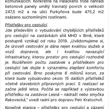
komunikacích. Konkrétně na Palackého třídě nahradí
betonové panely umělý travnatý povrch o velikosti
247,5 m2 a na ulici Purkyňova bude 475,2 m2
osázeno suchomilnými rostlinami.
Přístřešky pro cestující
Jde především o vybudování chybějících přístřešků
pro cestující na zastávkách sítě MHD v Brně, které
postupně vznikají od roku 2019. „
Uvědomujeme si,
že úroveň cestování je dána nejen kvalitou služeb a
vozů dopravce, ale i kvalitou navazující
infrastruktury, kterou prostor pro cestující rozhodně
je. Rozšířením počtu zastávek s přístřeškem pro
cestující tak dojde k výraznému zlepšení komfortu
při cestování. Brno poskytne 6 milionů korun, za
které bude vybudováno okolo 15 dalších přístřešků
včetně stavebních přípravných prací. S realizací se
začne ještě letos. Počítá se například s výstavbou
přístřešku na zastávce Lesná – nádraží nebo smyčka
Rakovecká
,“ uvedl radní pro dopravu Petr Kratochvíl.
Konečné stanice – přístřešky pro cestující a zázemí