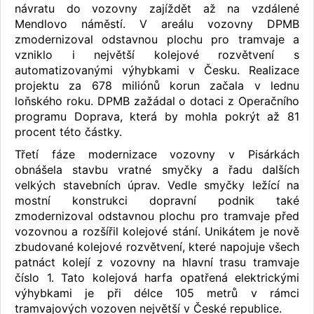
návratu do vozovny zajíždět až na vzdálené
Mendlovo náměstí. V areálu vozovny DPMB
zmodernizoval odstavnou plochu pro tramvaje a
vzniklo i největší kolejové rozvětvení s
automatizovanými výhybkami v Česku. Realizace
projektu za 678 miliónů korun začala v lednu
loňského roku. DPMB zažádal o dotaci z Operačního
programu Doprava, která by mohla pokrýt až 81
procent této částky.
Třetí fáze modernizace vozovny v Pisárkách
obnášela stavbu vratné smyčky a řadu dalších
velkých stavebních úprav. Vedle smyčky ležící na
mostní konstrukci dopravní podnik také
zmodernizoval odstavnou plochu pro tramvaje před
vozovnou a rozšířil kolejové stání. Unikátem je nově
zbudované kolejové rozvětvení, které napojuje všech
patnáct kolejí z vozovny na hlavní trasu tramvaje
číslo 1. Tato kolejová harfa opatřená elektrickými
výhybkami je při délce 105 metrů v rámci
tramvajových vozoven největší v České republice.