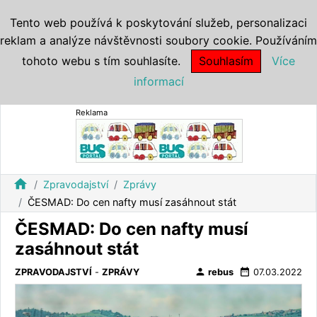
Tento web používá k poskytování služeb, personalizaci
reklam a analýze návštěvnosti soubory cookie. Používáním
tohoto webu s tím souhlasíte.
Souhlasím
Více
informací
Reklama
home
Zpravodajství
Zprávy
ČESMAD: Do cen nafty musí zasáhnout stát
ČESMAD: Do cen nafty musí
zasáhnout stát
person
date_range
ZPRAVODAJSTVÍ
-
ZPRÁVY
rebus
07.03.2022