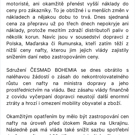
motoristé, ani okamžitě přenést vyšší náklady do
ceny pro zákazníky. To je obtížné i u menších změn v
nákladech a nějakou dobu to trvá. Dnes sjednaná
cena za přepravu už po třech dnech nepokryje ani
náklady, protože mezitím zdraží distributoři paliv o
několik korun. Navíc jsou v sousedství dopravci z
Polska, Maďarska či Rumunska, kteří zatím těží z
nižší ceny nafty, kterou jim jejich vlády zajistily
snížením daní nebo zastropováním ceny.
Sdružení ČESMAD BOHEMIA se dnes obrátilo s
naléhavou žádostí o zásah do nekontrolovatelného
růstu cen nafty na ministra dopravy a jeho
prostřednictvím na vládu. Bez zásahu vlády finančně
z covidu vyčerpaní dopravci neustojí další enormní
ztráty a hrozí i omezení mobility obyvatel a zboží.
Okamžitým opatřením by mělo být zastropování cen
nafty na úroveň před útokem Ruska na Ukrajinu.
Následně pak má vláda také snížit sazbu spotřební