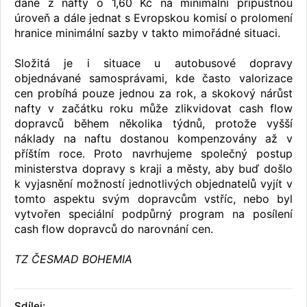
daně z nafty o 1,60 Kč na minimální přípustnou
úroveň a dále jednat s Evropskou komisí o prolomení
hranice minimální sazby v takto mimořádné situaci.
Složitá je i situace u autobusové dopravy
objednávané samosprávami, kde často valorizace
cen probíhá pouze jednou za rok, a skokový nárůst
nafty v začátku roku může zlikvidovat cash flow
dopravců během několika týdnů, protože vyšší
náklady na naftu dostanou kompenzovány až v
příštím roce. Proto navrhujeme společný postup
ministerstva dopravy s kraji a městy, aby buď došlo
k vyjasnění možností jednotlivých objednatelů vyjít v
tomto aspektu svým dopravcům vstříc, nebo byl
vytvořen speciální podpůrný program na posílení
cash flow dopravců do narovnání cen.
TZ ČESMAD BOHEMIA
Sdílej: