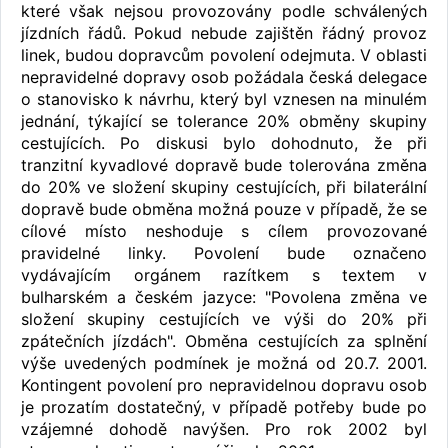
které však nejsou provozovány podle schválených
jízdních řádů. Pokud nebude zajištěn řádný provoz
linek, budou dopravcům povolení odejmuta. V oblasti
nepravidelné dopravy osob požádala česká delegace
o stanovisko k návrhu, který byl vznesen na minulém
jednání, týkající se tolerance 20% obměny skupiny
cestujících. Po diskusi bylo dohodnuto, že při
tranzitní kyvadlové dopravě bude tolerována změna
do 20% ve složení skupiny cestujících, při bilaterální
dopravě bude obměna možná pouze v případě, že se
cílové místo neshoduje s cílem provozované
pravidelné linky. Povolení bude označeno
vydávajícím orgánem razítkem s textem v
bulharském a českém jazyce: "Povolena změna ve
složení skupiny cestujících ve výši do 20% při
zpátečních jízdách". Obměna cestujících za splnění
výše uvedených podmínek je možná od 20.7. 2001.
Kontingent povolení pro nepravidelnou dopravu osob
je prozatím dostatečný, v případě potřeby bude po
vzájemné dohodě navýšen. Pro rok 2002 byl