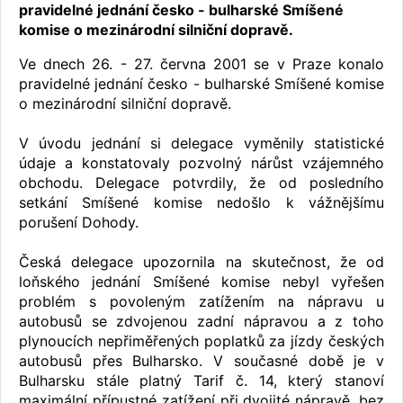
pravidelné jednání česko - bulharské Smíšené
komise o mezinárodní silniční dopravě.
Ve dnech 26. - 27. června 2001 se v Praze konalo
pravidelné jednání česko - bulharské Smíšené komise
o mezinárodní silniční dopravě.
V úvodu jednání si delegace vyměnily statistické
údaje a konstatovaly pozvolný nárůst vzájemného
obchodu. Delegace potvrdily, že od posledního
setkání Smíšené komise nedošlo k vážnějšímu
porušení Dohody.
Česká delegace upozornila na skutečnost, že od
loňského jednání Smíšené komise nebyl vyřešen
problém s povoleným zatížením na nápravu u
autobusů se zdvojenou zadní nápravou a z toho
plynoucích nepřiměřených poplatků za jízdy českých
autobusů přes Bulharsko. V současné době je v
Bulharsku stále platný Tarif č. 14, který stanoví
maximální přípustné zatížení při dvojité nápravě, bez