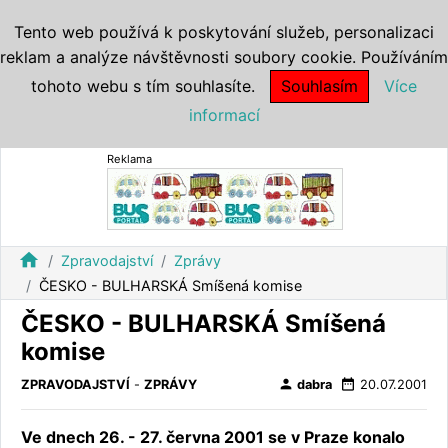
Tento web používá k poskytování služeb, personalizaci
reklam a analýze návštěvnosti soubory cookie. Používáním
tohoto webu s tím souhlasíte.
Souhlasím
Více
informací
Reklama
home
Zpravodajství
Zprávy
ČESKO - BULHARSKÁ Smíšená komise
ČESKO - BULHARSKÁ Smíšená
komise
person
date_range
ZPRAVODAJSTVÍ
-
ZPRÁVY
dabra
20.07.2001
Ve dnech 26. - 27. června 2001 se v Praze konalo