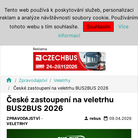
Tento web používá k poskytování služeb, personalizaci
reklam a analýze návštěvnosti soubory cookie. Používáním
tohoto webu s tím souhlasíte.
Souhlasím
Více
informací
Reklama
home
Zpravodajství
Veletrhy
České zastoupení na veletrhu BUS2BUS 2026
České zastoupení na veletrhu
BUS2BUS 2026
person
date_range
ZPRAVODAJSTVÍ
-
rebus
09.04.2026
VELETRHY