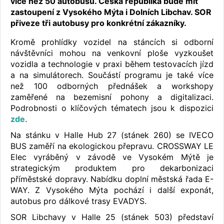
více než 50 autobusů. Česká republika bude mít
zastoupení z Vysokého Mýta i Dolních Libchav. SOR
přiveze tři autobusy pro konkrétní zákazníky.
Kromě prohlídky vozidel na stáncích si odborní
návštěvníci mohou na venkovní ploše vyzkoušet
vozidla a technologie v praxi během testovacích jízd
a na simulátorech. Součástí programu je také více
než 100 odborných přednášek a workshopy
zaměřené na bezemisní pohony a digitalizaci.
Podrobnosti o klíčových tématech jsou k dispozici
zde
.
Na stánku v Halle Hub 27 (stánek 260) se IVECO
BUS zaměří na ekologickou přepravu. CROSSWAY LE
Elec vyráběný v závodě ve Vysokém Mýtě je
strategickým produktem pro dekarbonizaci
příměstské dopravy. Nabídku doplní městská řada E-
WAY. Z Vysokého Mýta pochází i další exponát,
autobus pro dálkové trasy EVADYS.
SOR Libchavy v Halle 25 (stánek 503) představí