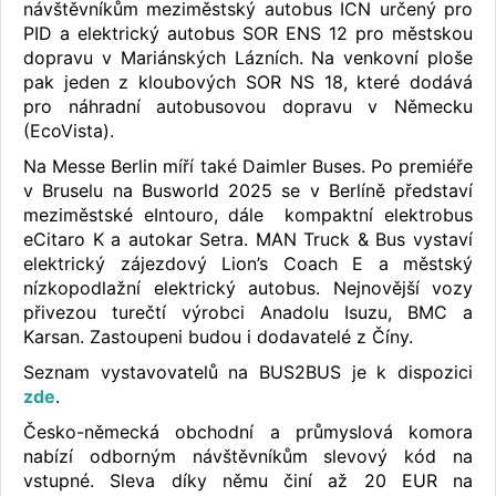
návštěvníkům meziměstský autobus ICN určený pro
PID a elektrický autobus SOR ENS 12 pro městskou
dopravu v Mariánských Lázních. Na venkovní ploše
pak jeden z kloubových SOR NS 18, které dodává
pro náhradní autobusovou dopravu v Německu
(EcoVista).
Na Messe Berlin míří také Daimler Buses. Po premiéře
v Bruselu na Busworld 2025 se v Berlíně představí
meziměstské eIntouro, dále kompaktní elektrobus
eCitaro K a autokar Setra. MAN Truck & Bus vystaví
elektrický zájezdový Lion’s Coach E a městský
nízkopodlažní elektrický autobus. Nejnovější vozy
přivezou turečtí výrobci Anadolu Isuzu, BMC a
Karsan. Zastoupeni budou i dodavatelé z Číny.
Seznam vystavovatelů na BUS2BUS je k dispozici
zde
.
Česko-německá obchodní a průmyslová komora
nabízí odborným návštěvníkům slevový kód na
vstupné. Sleva díky němu činí až 20 EUR na