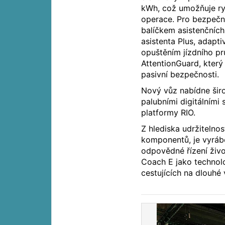
kWh, což umožňuje ry
operace. Pro bezpečn
balíčkem asistenčníc
asistenta Plus, adap
opuštěním jízdního p
AttentionGuard, který 
pasivní bezpečnosti.
Nový vůz nabídne širo
palubními digitálními
platformy RIO.
Z hlediska udržitelno
komponentů, je vyrábě
odpovědné řízení živo
Coach E jako technolo
cestujících na dlouhé 