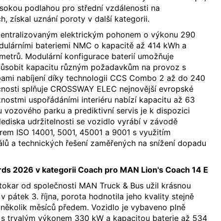
vysokou podlahou pro střední vzdálenosti na
 získal uznání poroty v další kategorii.
centralizovaným elektrickým pohonem o výkonu 290
dulárními bateriemi NMC o kapacitě až 414 kWh a
metrů. Modulární konfigurace baterií umožňuje
působit kapacitu různým požadavkům na provoz s
ami nabíjení díky technologii CCS Combo 2 až do 240
čnosti splňuje CROSSWAY ELEC nejnovější evropské
ostmi uspořádáními interiéru nabízí kapacitu až 63
u vozového parku a prediktivní servis je k dispozici
ediska udržitelnosti se vozidlo vyrábí v závodě
rem ISO 14001, 5001, 45001 a 9001 s využitím
álů a technických řešení zaměřených na snížení dopadu
ds 2026 v kategorii Coach pro MAN Lion's Coach 14 E
autokar od společnosti MAN Truck & Bus užil krásnou
v pátek 3. října, porota hodnotila jeho kvality stejně
 několik měsíců předem. Vozidlo je vybaveno plně
s trvalým výkonem 330 kW a kapacitou baterie až 534