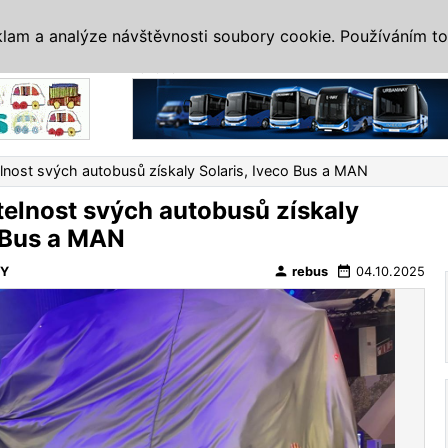
IS
ALTERNATIVY
VETERÁNI
SYSTÉMY
VELETRHY
AKCE
I
klam a analýze návštěvnosti soubory cookie. Používáním to
Reklama
elnost svých autobusů získaly Solaris, Iveco Bus a MAN
telnost svých autobusů získaly
o Bus a MAN
person
date_range
VY
rebus
04.10.2025