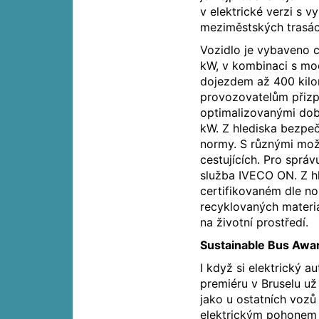
v elektrické verzi s 
meziměstských trasách,
Vozidlo je vybaveno 
kW, v kombinaci s mo
dojezdem až 400 kilo
provozovatelům přiz
optimalizovanými dob
kW. Z hlediska bezpe
normy. S různými možn
cestujících. Pro správ
služba IVECO ON. Z hl
certifikovaném dle no
recyklovaných materi
na životní prostředí.
Sustainable Bus Awar
I když si elektrický 
premiéru v Bruselu už 
jako u ostatních vozů
elektrickým pohonem 