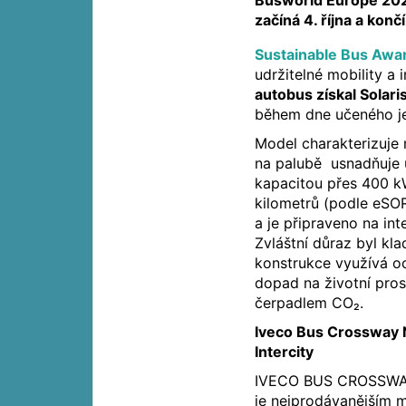
Busworld Europe 202
začíná 4. října a končí
Sustainable Bus Awa
udržitelné mobility a
autobus získal Solari
během dne učeného je
Model charakterizuje 
na palubě usnadňuje ú
kapacitou přes 400 
kilometrů (podle eSO
a je připraveno na int
Zvláštní důraz byl kla
konstrukce využívá o
dopad na životní pros
čerpadlem CO₂.
Iveco Bus Crossway N
Intercity
IVECO BUS CROSSWAY,
je nejprodávanějším m