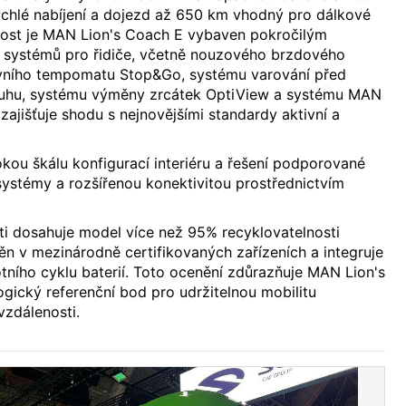
chlé nabíjení a dojezd až 650 km vhodný pro dálkové
ost je MAN Lion's Coach E vybaven pokročilým
h systémů pro řidiče, včetně nouzového brzdového
tivního tempomatu Stop&Go, systému varování před
ruhu, systému výměny zrcátek OptiView a systému MAN
zajišťuje shodu s nejnovějšími standardy aktivní a
kou škálu konfigurací interiéru a řešení podporované
 systémy a rozšířenou konektivitou prostřednictvím
sti dosahuje model více než 95% recyklovatelnosti
n v mezinárodně certifikovaných zařízeních a integruje
tního cyklu baterií. Toto ocenění zdůrazňuje MAN Lion's
gický referenční bod pro udržitelnou mobilitu
vzdálenosti.