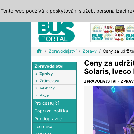
ZPRÁVY
JÍZDNÍ ŘÁDY
MHD, IDS
BUSY
SERV
Tento web používá k poskytování služeb, personalizaci re
Reklama
home
Zpravodajství
Zprávy
Ceny za udržit
Ceny za udrži
Zpravodajství
Solaris, Ivec
»
Zprávy
»
Zajímavosti
ZPRAVODAJSTVÍ
-
ZPRÁ
»
Veletrhy
»
Akce
Pro cestující
Dopravní politika
Pro dopravce
Technika