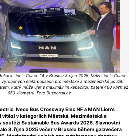
utokaru Lion's Coach 14 v Bruselu 3.října 2025. MAN Lion's Coach
0 vyrobených elektrobusech pro městské a meziměstské použití
rem, který může ujet s maximálním kapacitou baterií 480 KWh až
650 kilometrů. Foto Busportal.cz
lectric, Iveco Bus Crossway Elec NF a MAN Lion’s
i vítězi v kategoriích Městská, Meziměstská a
 soutěži Sustainable Bus Awards 2026. Slavnostní
alo 3. října 2025 večer v Bruselu během galavečera