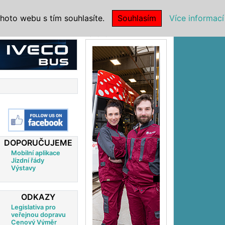
|
NSTITUCE
hoto webu s tím souhlasíte.
Souhlasím
Více informací
Reklama
DOPORUČUJEME
Mobilní aplikace
Jízdní řády
Výstavy
ODKAZY
Legislativa pro
veřejnou dopravu
Cenový Výměr