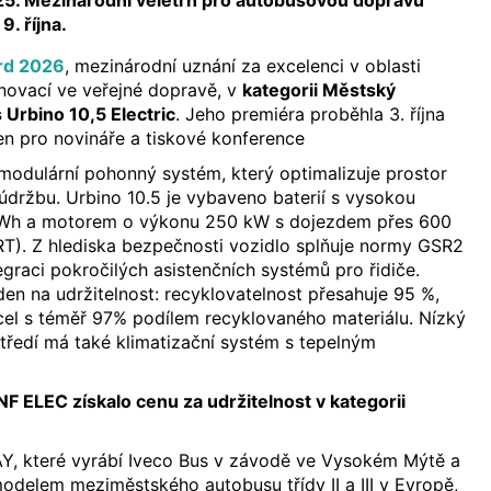
5. Mezinárodní veletrh pro autobusovou dopravu
 9. října.
rd 2026
, mezinárodní uznání za excelenci v oblasti
 inovací ve veřejné dopravě, v
kategorii Městský
s Urbino 10,5 Electric
. Jeho premiéra proběhla 3. října
n pro novináře a tiskové konference
modulární pohonný systém, který optimalizuje prostor
držbu. Urbino 10.5 je vybaveno baterií s vysokou
kWh a motorem o výkonu 250 kW s dojezdem přes 600
RT). Z hlediska bezpečnosti vozidlo splňuje normy GSR2
egraci pokročilých asistenčních systémů pro řidiče.
den na udržitelnost: recyklovatelnost přesahuje 95 %,
cel s téměř 97% podílem recyklovaného materiálu. Nízký
tředí má také klimatizační systém s tepelným
F ELEC získalo cenu za udržitelnost v kategorii
 které vyrábí Iveco Bus v závodě ve Vysokém Mýtě a
odelem meziměstského autobusu třídy II a III v Evropě,