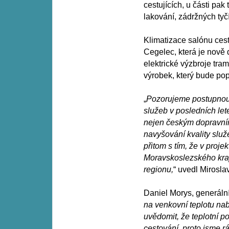
cestujících, u části pak
lakování, zádržných tyčí
Klimatizace salónu cest
Cegelec, která je nově 
elektrické výzbroje tram
výrobek, který bude po
„
Pozorujeme postupnou
služeb v posledních le
nejen českým dopravní
navyšování kvality služ
přitom s tím, že v proj
Moravskoslezského kraj
regionu,
“ uvedl Mirosl
Daniel Morys, generální
na venkovní teplotu na
uvědomit, že teplotní p
cestování, proto jsme rá