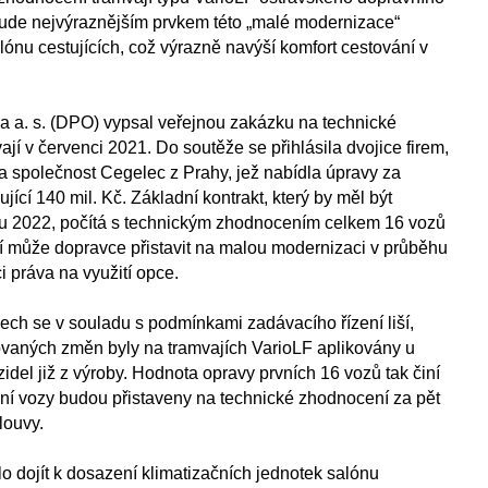
 bude nejvýraznějším prvkem této „malé modernizace“
lónu cestujících, což výrazně navýší komfort cestování v
a a. s. (DPO) vypsal veřejnou zakázku na technické
jí v červenci 2021. Do soutěže se přihlásila dvojice firem,
a společnost Cegelec z Prahy, jež nabídla úpravy za
ící 140 mil. Kč. Základní kontrakt, který by měl být
u 2022, počítá s technickým zhodnocením celkem 16 vozů
jí může dopravce přistavit na malou modernizaci v průběhu
i práva na využití opce.
ech se v souladu s podmínkami zadávacího řízení liší,
vaných změn byly na tramvajích VarioLF aplikovány u
del již z výroby. Hodnota opravy prvních 16 vozů tak činí
rvní vozy budou přistaveny na technické zhodnocení za pět
louvy.
o dojít k dosazení klimatizačních jednotek salónu