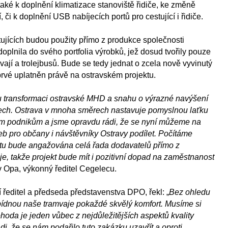
 také k doplnění klimatizace stanoviště řidiče, ke změně
, či k doplnění USB nabíjecích portů pro cestující i řidiče.
ujících budou použity přímo z produkce společnosti
doplnila do svého portfolia výrobků, jež dosud tvořily pouze
vají a trolejbusů. Bude se tedy jednat o zcela nově vyvinutý
prvé uplatněn právě na ostravském projektu.
 transformaci ostravské MHD a snahu o výrazné navýšení
tech. Ostrava v mnoha směrech nastavuje pomyslnou laťku
m podnikům a jsme opravdu rádi, že se nyní můžeme na
eb pro občany i návštěvníky Ostravy podílet. Počítáme
ektu bude angažována celá řada dodavatelů přímo z
e, takže projekt bude mít i pozitivní dopad na zaměstnanost
av Opa, výkonný ředitel Cegelecu.
 ředitel a předseda představenstva DPO, řekl: „
Bez ohledu
bídnou naše tramvaje pokaždé skvělý komfort. Musíme si
ohoda je jeden vůbec z nejdůležitějších aspektů kvality
di, že se nám podařilo tuto zakázku uzavřít a oproti