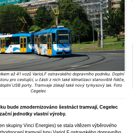
lkem až 41 vozů VarioLF ostravského dopravního podniku. Doplní
toru pro cestující, u části z nich také klimatizaci stanoviště řidiče,
oplní USB porty. Tramvaje získají také nový tyrkysový lak. Foto
Cegelec
oku bude zmodernizováno šestnáct tramvají, Cegelec
zační jednotky vlastní výroby.
en skupiny Vinci Energies) se stala vítězem výběrového
é zhodnocení tramvají typu VarioLF ostravského dopravního