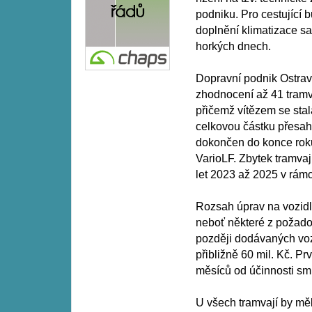
podniku. Pro cestující
doplnění klimatizace sa
horkých dnech.
Dopravní podnik Ostrav
zhodnocení až 41 tramva
přičemž vítězem se stal
celkovou částku přesahuj
dokončen do konce rok
VarioLF. Zbytek tramva
let 2023 až 2025 v rámc
Rozsah úprav na vozidl
neboť některé z požado
později dodávaných vozi
přibližně 60 mil. Kč. P
měsíců od účinnosti sm
U všech tramvají by měl