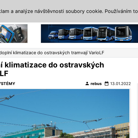
IS
ALTERNATIVY
VETERÁNI
SYSTÉMY
VELETRHY
AKCE
I
klam a analýze návštěvnosti soubory cookie. Používáním to
Reklama
doplní klimatizace do ostravských tramvají VarioLF
í klimatizace do ostravských
oLF
person
date_range
YSTÉMY
rebus
13.01.2022