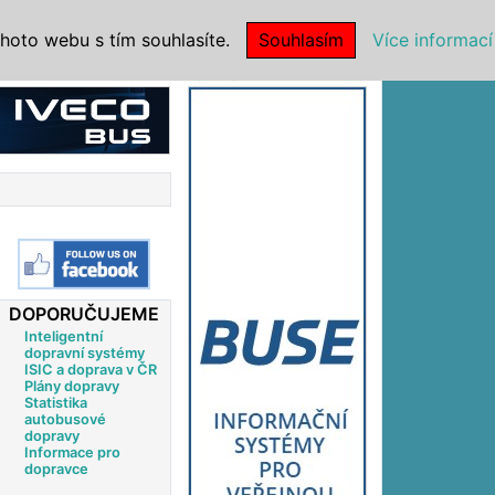
|
NSTITUCE
hoto webu s tím souhlasíte.
Souhlasím
Více informací
Reklama
DOPORUČUJEME
Inteligentní
dopravní systémy
ISIC a doprava v ČR
Plány dopravy
Statistika
autobusové
dopravy
Informace pro
dopravce