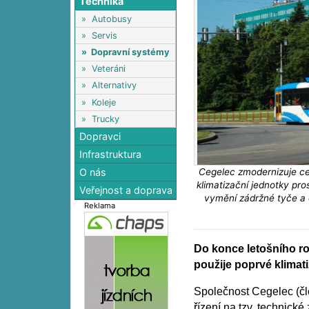
Technika
»
Autobusy
»
Servis
»
Dopravní systémy
»
Veteráni
»
Alternativy
»
Koleje
»
Trucky
Dopravci
Infrastruktura
Cegelec zmodernizuje ce
O nás
klimatizační jednotky pros
Veřejnost a doprava
vymění zádržné tyče a d
Reklama
Do konce letošního r
použije poprvé klimati
Společnost Cegelec (čl
řízení na tzv. technick