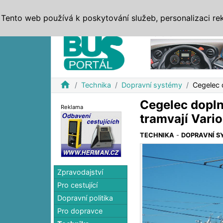
ZPRÁVY
JÍZDNÍ ŘÁDY
MHD, IDS
BUSY
SERV
Tento web používá k poskytování služeb, personalizaci re
Reklama
home
Technika
Dopravní systémy
Cegelec 
Cegelec dopln
Reklama
tramvají Vari
TECHNIKA
-
DOPRAVNÍ S
Zpravodajství
Pro cestující
Dopravní politika
Pro dopravce