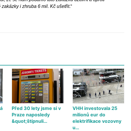
akázky i zhruba 6 mil. Kč ušetřit
.“
dá
Před 30 lety jsme si v
VHH investovala 25
Praze naposledy
milionů eur do
&quot;štípnuli…
elektrifikace vozovny
u…