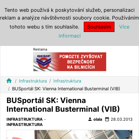
Tento web používá k poskytování služeb, personalizaci
reklam a analýze návštěvnosti soubory cookie. Používáním
tohoto webu s tím souhlasíte.
Souhlasím
Více
informací
Reklama
home
Infrastruktura
Infrastruktura
BUSportál SK: Vienna International Busterminal (VIB)
BUSportál SK: Vienna
International Busterminal (VIB)
person
date_range
INFRASTRUKTURA
-
olala
28.03.2013
INFRASTRUKTURA