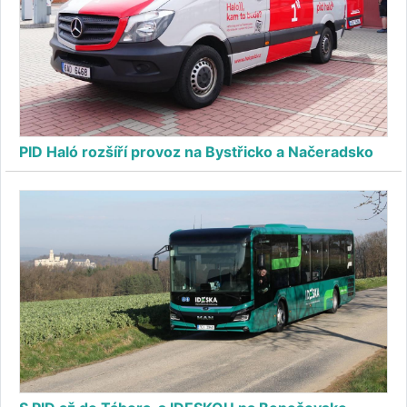
PID Haló rozšíří provoz na Bystřicko a Načeradsko