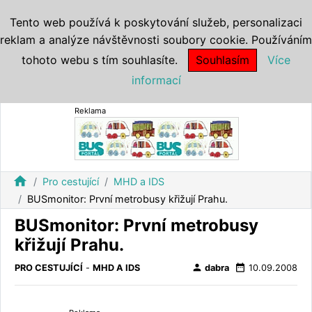
Tento web používá k poskytování služeb, personalizaci
reklam a analýze návštěvnosti soubory cookie. Používáním
tohoto webu s tím souhlasíte.
Souhlasím
Více
informací
Reklama
home
Pro cestující
MHD a IDS
BUSmonitor: První metrobusy křižují Prahu.
BUSmonitor: První metrobusy
křižují Prahu.
person
date_range
PRO CESTUJÍCÍ
-
MHD A IDS
dabra
10.09.2008