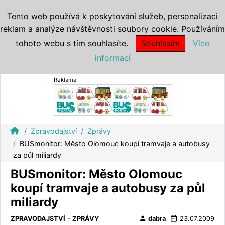
Tento web používá k poskytování služeb, personalizaci
reklam a analýze návštěvnosti soubory cookie. Používáním
tohoto webu s tím souhlasíte.
Souhlasím
Více
informací
Reklama
home
Zpravodajství
Zprávy
BUSmonitor: Město Olomouc koupí tramvaje a autobusy
za půl miliardy
BUSmonitor: Město Olomouc
koupí tramvaje a autobusy za půl
miliardy
person
date_range
ZPRAVODAJSTVÍ
-
ZPRÁVY
dabra
23.07.2009