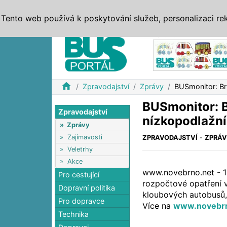
ZPRÁVY
JÍZDNÍ ŘÁDY
MHD, IDS
BUSY
SERV
Tento web používá k poskytování služeb, personalizaci re
Reklama
home
Zpravodajství
Zprávy
BUSmonitor: Br
BUSmonitor: 
Zpravodajství
nízkopodlažn
»
Zprávy
»
Zajímavosti
ZPRAVODAJSTVÍ
-
ZPRÁ
»
Veletrhy
»
Akce
www.novebrno.net - 11
Pro cestující
rozpočtové opatření v
Dopravní politika
kloubových autobusů,
Pro dopravce
Více na
www.novebrn
Technika