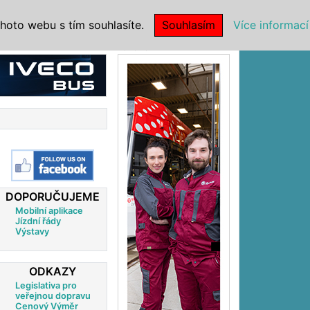
|
NSTITUCE
hoto webu s tím souhlasíte.
Souhlasím
Více informací
Reklama
DOPORUČUJEME
Mobilní aplikace
Jízdní řády
Výstavy
ODKAZY
Legislativa pro
veřejnou dopravu
Cenový Výměr