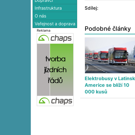
Dopravci
Sdílej:
Infrastruktura
O nás
Veřejnost a doprava
Podobné články
Reklama
Elektrobusy v Latins
Americe se blíží 10
000 kusů