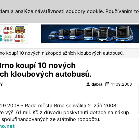
IS
ALTERNATIVY
VETERÁNI
SYSTÉMY
VELETRHY
AKCE
I
klam a analýze návštěvnosti soubory cookie. Používáním to
Reklama
no koupí 10 nových nízkopodlažních kloubových autobusů.
Brno koupí 10 nových
ích kloubových autobusů.
person
date_range
VY
dabra
11.09.2008
.9.2008 - Rada města Brna schválila 2. září 2008
e výši 61 mil. Kč z důvodu poskytnutí dotace na nákup
 spolufinancovaných ze státního rozpočtu.
o.net