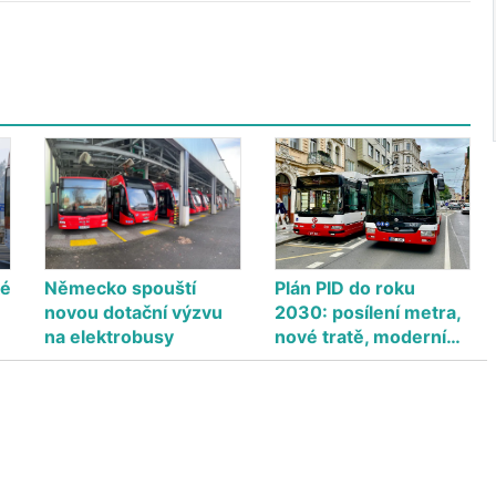
ké
Německo spouští
Plán PID do roku
novou dotační výzvu
2030: posílení metra,
na elektrobusy
nové tratě, moderní…