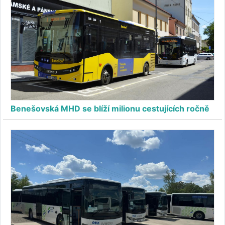
Benešovská MHD se blíží milionu cestujících ročně