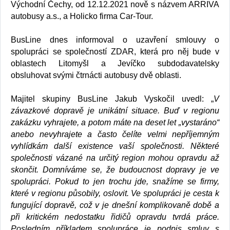
Východní Čechy, od 12.12.2021 nově s názvem ARRIVA
autobusy a.s., a Holicko firma Car-Tour.
BusLine dnes informoval o uzavření smlouvy o
spolupráci se společností ZDAR, která pro něj bude v
oblastech Litomyšl a Jevíčko subdodavatelsky
obsluhovat svými čtrnácti autobusy dvě oblasti.
Majitel skupiny BusLine Jakub Vyskočil uvedl: „
V
závazkové dopravě je unikátní situace. Buď v regionu
zakázku vyhrajete, a potom máte na deset let „vystaráno“
anebo nevyhrajete a často čelíte velmi nepříjemným
vyhlídkám další existence vaší společnosti. Některé
společnosti vázané na určitý region mohou opravdu až
skončit. Domníváme se, že budoucnost dopravy je ve
spolupráci. Pokud to jen trochu jde, snažíme se firmy,
které v regionu působily, oslovit. Ve spolupráci je cesta k
fungující dopravě, což v je dnešní komplikovaně době a
při kritickém nedostatku řidičů opravdu tvrdá práce.
Posledním příkladem spolupráce je podpis smluv s