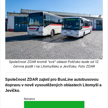
Společnost ZDAR kromě "své" oblasti Poličsko bude od 12.
června jezdit i na Litomyšlsku a Jevíčsku. Foto ZDAR
Společnost ZDAR zajistí pro BusLine autobusovou
dopravu v nově vysoutěžených oblastech Litomyšl a
Jevíčko.
Reklama