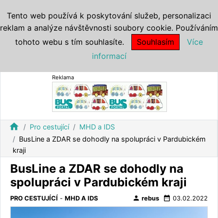
Tento web používá k poskytování služeb, personalizaci
reklam a analýze návštěvnosti soubory cookie. Používáním
tohoto webu s tím souhlasíte.
Souhlasím
Více
informací
Reklama
home
Pro cestující
MHD a IDS
BusLine a ZDAR se dohodly na spolupráci v Pardubickém
kraji
BusLine a ZDAR se dohodly na
spolupráci v Pardubickém kraji
person
date_range
PRO CESTUJÍCÍ
-
MHD A IDS
rebus
03.02.2022