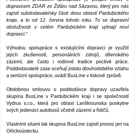
dopravcem ZDAR ze Žďáru nad Sázavou, který pro nás
zajistí subdodavatelsky části dvou oblastí Pardubického
kraje, a to od 12. června tohoto roku. To se dopravní
obslužnosti v celém Pardubickém kraji ujímají noví
dopravci
.“
Výhodou spolupráce s existujícími dopravci je využití
jejich zkušeností, personálních zdrojů, dílenského
zázemí, ale často i rodinné tradice poctivé práce.
Poddodavatelé zase oceňují jistotu dlouhodobého vztahu
a seriózní spolupráce, uvádí BusLine v tiskové zprávě.
Obdobnou smlouvu o poddodávce dopravy uzavřela
skupina BusLine v Pardubickém kraji i se společností
Vydrus s.r.o., která pro oblast Lanškrounska poskytne
svých jedenáct autobusů včetně zázemí a řidičů.
Vlastními silami tak skupina BusLine zajistí provoz jen na
Orlickoústecku.