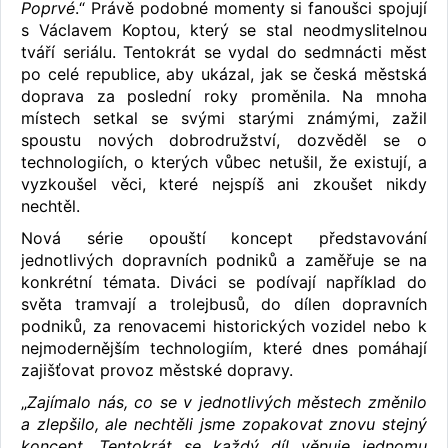
Poprvé
.“ Právě podobné momenty si fanoušci spojují
s Václavem Koptou, který se stal neodmyslitelnou
tváří seriálu. Tentokrát se vydal do sedmnácti měst
po celé republice, aby ukázal, jak se česká městská
doprava za poslední roky proměnila. Na mnoha
místech setkal se svými starými známými, zažil
spoustu nových dobrodružství, dozvěděl se o
technologiích, o kterých vůbec netušil, že existují, a
vyzkoušel věci, které nejspíš ani zkoušet nikdy
nechtěl.
Nová série opouští koncept představování
jednotlivých dopravních podniků a zaměřuje se na
konkrétní témata. Diváci se podívají například do
světa tramvají a trolejbusů, do dílen dopravních
podniků, za renovacemi historických vozidel nebo k
nejmodernějším technologiím, které dnes pomáhají
zajišťovat provoz městské dopravy.
„
Zajímalo nás, co se v jednotlivých městech změnilo
a zlepšilo, ale nechtěli jsme zopakovat znovu stejný
koncept. Tentokrát se každý díl věnuje jednomu