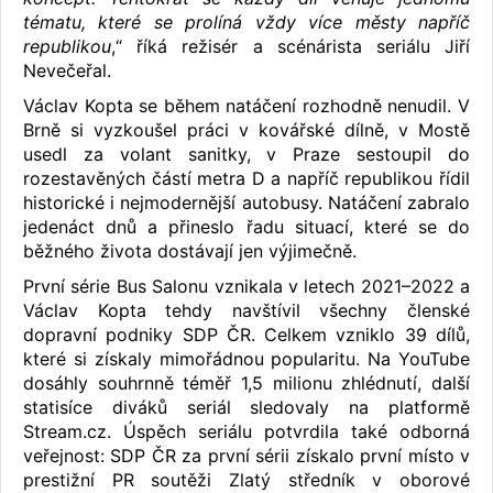
tématu, které se prolíná vždy více městy napříč
republikou
,“ říká režisér a scénárista seriálu Jiří
Nevečeřal.
Václav Kopta se během natáčení rozhodně nenudil. V
Brně si vyzkoušel práci v kovářské dílně, v Mostě
usedl za volant sanitky, v Praze sestoupil do
rozestavěných částí metra D a napříč republikou řídil
historické i nejmodernější autobusy. Natáčení zabralo
jedenáct dnů a přineslo řadu situací, které se do
běžného života dostávají jen výjimečně.
První série Bus Salonu vznikala v letech 2021–2022 a
Václav Kopta tehdy navštívil všechny členské
dopravní podniky SDP ČR. Celkem vzniklo 39 dílů,
které si získaly mimořádnou popularitu. Na YouTube
dosáhly souhrnně téměř 1,5 milionu zhlédnutí, další
statisíce diváků seriál sledovaly na platformě
Stream.cz. Úspěch seriálu potvrdila také odborná
veřejnost: SDP ČR za první sérii získalo první místo v
prestižní PR soutěži Zlatý středník v oborové