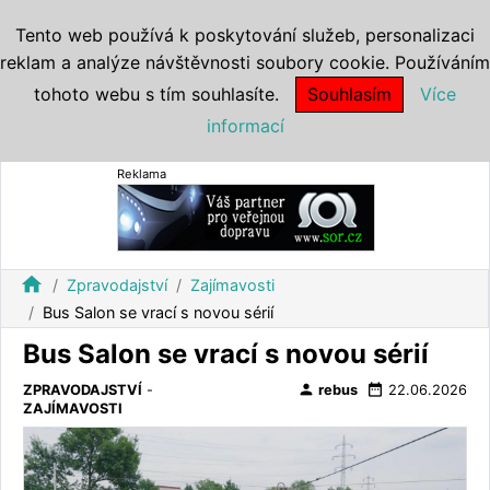
Tento web používá k poskytování služeb, personalizaci
reklam a analýze návštěvnosti soubory cookie. Používáním
tohoto webu s tím souhlasíte.
Souhlasím
Více
informací
Reklama
home
Zpravodajství
Zajímavosti
Bus Salon se vrací s novou sérií
Bus Salon se vrací s novou sérií
person
date_range
ZPRAVODAJSTVÍ
-
rebus
22.06.2026
ZAJÍMAVOSTI