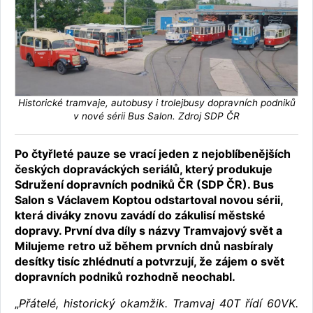
Historické tramvaje, autobusy i trolejbusy dopravních podniků
v nové sérii Bus Salon. Zdroj SDP ČR
Po čtyřleté pauze se vrací jeden z nejoblíbenějších
českých dopraváckých seriálů, který produkuje
Sdružení dopravních podniků ČR (SDP ČR). Bus
Salon s Václavem Koptou odstartoval novou sérii,
která diváky znovu zavádí do zákulisí městské
dopravy. První dva díly s názvy Tramvajový svět a
Milujeme retro už během prvních dnů nasbíraly
desítky tisíc zhlédnutí a potvrzují, že zájem o svět
dopravních podniků rozhodně neochabl.
„
Přátelé, historický okamžik. Tramvaj 40T řídí 60VK.