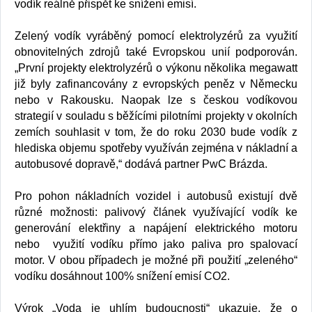
vodík reálně přispět ke snížení emisí.
Zelený vodík vyráběný pomocí elektrolyzérů za využití
obnovitelných zdrojů také Evropskou unií podporován.
„První projekty elektrolyzérů o výkonu několika megawatt
již byly zafinancovány z evropských peněz v Německu
nebo v Rakousku. Naopak lze s českou vodíkovou
strategií v souladu s běžícími pilotními projekty v okolních
zemích souhlasit v tom, že do roku 2030 bude vodík z
hlediska objemu spotřeby využíván zejména v nákladní a
autobusové dopravě,“ dodává partner PwC Brázda.
Pro pohon nákladních vozidel i autobusů existují dvě
různé možnosti: palivový článek využívající vodík ke
generování elektřiny a napájení elektrického motoru
nebo využití vodíku přímo jako paliva pro spalovací
motor. V obou případech je možné při použití „zeleného“
vodíku dosáhnout 100% snížení emisí CO2.
Výrok „Voda je uhlím budoucnosti“ ukazuje, že o