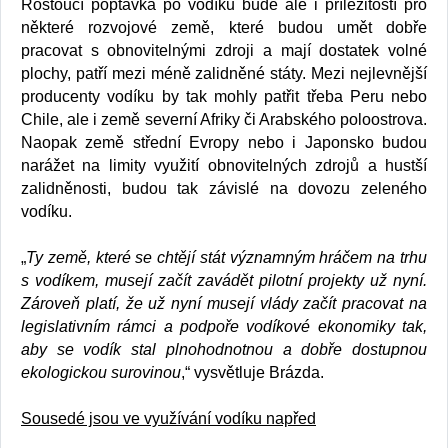
Rostoucí poptávka po vodíku bude ale i příležitostí pro
některé rozvojové země, které budou umět dobře
pracovat s obnovitelnými zdroji a mají dostatek volné
plochy, patří mezi méně zalidněné státy. Mezi nejlevnější
producenty vodíku by tak mohly patřit třeba Peru nebo
Chile, ale i země severní Afriky či Arabského poloostrova.
Naopak země střední Evropy nebo i Japonsko budou
narážet na limity využití obnovitelných zdrojů a hustší
zalidněnosti, budou tak závislé na dovozu zeleného
vodíku.
„
Ty země, které se chtějí stát významným hráčem na trhu
s vodíkem, musejí začít zavádět pilotní projekty už nyní.
Zároveň platí, že už nyní musejí vlády začít pracovat na
legislativním rámci a podpoře vodíkové ekonomiky tak,
aby se vodík stal plnohodnotnou a dobře dostupnou
ekologickou surovinou
,“ vysvětluje Brázda.
Sousedé jsou ve využívání vodíku napřed