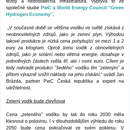
těžby a nedostatečná infrastruktura. Vyplývá to ze
společné studie
PwC a World Energy Council “Green
Hydrogen Economy”
.
„
V současné době se většina vodíku ve světě získává z
neobnovitelných zdrojů, jako je zemní plyn. Výhodou
takové produkce je nízká cena pohybující se mezi 1 a 2
eury za kilogram. Oproti tomu vodík z obnovitelných
zdrojů, jako je solární nebo větrná energie, dosahuje v
jednotlivých částech světa tří, ale i osmi euro. Cílem je
tedy nahradit produkci "šedého" vodíku tím "zeleným" a
přitom výrazně snížit náklady na jeho získání,
“ uvádí Jan
Brázda, partner PwC Česká republika a expert na
udržitelnost.
Zelený vodík bude zlevňovat
Cena „zeleného" vodíku by tak do roku 2030 měla
klesnout o polovinu. I v dlouhodobějším výhledu do roku
2050 bude cena pokračovat ve svém poklesu. V