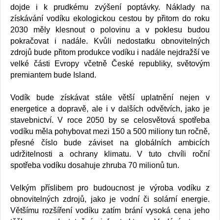
dojde i k prudkému zvýšení poptávky. Náklady na
získávání vodíku ekologickou cestou by přitom do roku
2030 měly klesnout o polovinu a v poklesu budou
pokračovat i nadále. Kvůli nedostatku obnovitelných
zdrojů bude přitom produkce vodíku i nadále nejdražší ve
velké části Evropy včetně České republiky, světovým
premiantem bude Island.
Vodík bude získávat stále větší uplatnění nejen v
energetice a dopravě, ale i v dalších odvětvích, jako je
stavebnictví. V roce 2050 by se celosvětová spotřeba
vodíku měla pohybovat mezi 150 a 500 miliony tun ročně,
přesné číslo bude záviset na globálních ambicích
udržitelnosti a ochrany klimatu. V tuto chvíli roční
spotřeba vodíku dosahuje zhruba 70 milionů tun.
Velkým příslibem pro budoucnost je výroba vodíku z
obnovitelných zdrojů, jako je vodní či solární energie.
Většímu rozšíření vodíku zatím brání vysoká cena jeho