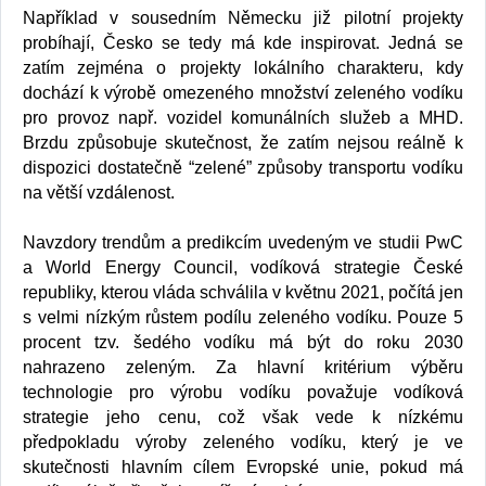
Například v sousedním Německu již pilotní projekty
probíhají, Česko se tedy má kde inspirovat. Jedná se
zatím zejména o projekty lokálního charakteru, kdy
dochází k výrobě omezeného množství zeleného vodíku
pro provoz např. vozidel komunálních služeb a MHD.
Brzdu způsobuje skutečnost, že zatím nejsou reálně k
dispozici dostatečně “zelené” způsoby transportu vodíku
na větší vzdálenost.
Navzdory trendům a predikcím uvedeným ve studii PwC
a World Energy Council, vodíková strategie České
republiky, kterou vláda schválila v květnu 2021, počítá jen
s velmi nízkým růstem podílu zeleného vodíku. Pouze 5
procent tzv. šedého vodíku má být do roku 2030
nahrazeno zeleným. Za hlavní kritérium výběru
technologie pro výrobu vodíku považuje vodíková
strategie jeho cenu, což však vede k nízkému
předpokladu výroby zeleného vodíku, který je ve
skutečnosti hlavním cílem Evropské unie, pokud má