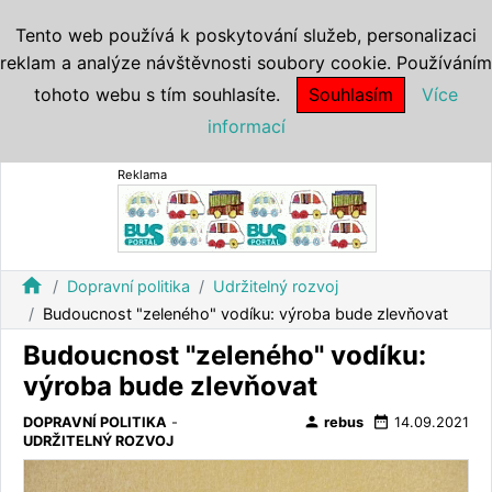
Tento web používá k poskytování služeb, personalizaci
reklam a analýze návštěvnosti soubory cookie. Používáním
tohoto webu s tím souhlasíte.
Souhlasím
Více
informací
Reklama
home
Dopravní politika
Udržitelný rozvoj
Budoucnost "zeleného" vodíku: výroba bude zlevňovat
Budoucnost "zeleného" vodíku:
výroba bude zlevňovat
person
date_range
DOPRAVNÍ POLITIKA
-
rebus
14.09.2021
UDRŽITELNÝ ROZVOJ