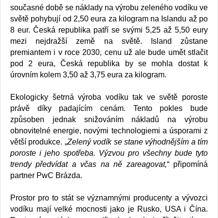
současné době se náklady na výrobu zeleného vodíku ve
světě pohybují od 2,50 eura za kilogram na Islandu až po
8 eur. Česká republika patří se svými 5,25 až 5,50 eury
mezi nejdražší země na světě. Island zůstane
premiantem i v roce 2030, cenu už ale bude umět stlačit
pod 2 eura, Česká republika by se mohla dostat k
úrovním kolem 3,50 až 3,75 eura za kilogram.
Ekologicky šetrná výroba vodíku tak ve světě poroste
právě díky padajícím cenám. Tento pokles bude
způsoben jednak snižováním nákladů na výrobu
obnovitelné energie, novými technologiemi a úsporami z
větší produkce. „
Zelený vodík se stane výhodnějším a tím
poroste i jeho spotřeba. Výzvou pro všechny bude tyto
trendy předvídat a včas na ně zareagovat,
“ připomíná
partner PwC Brázda.
Prostor pro to stát se významnými producenty a vývozci
vodíku mají velké mocnosti jako je Rusko, USA i Čína.