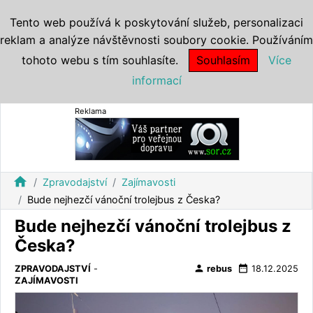
Tento web používá k poskytování služeb, personalizaci
reklam a analýze návštěvnosti soubory cookie. Používáním
tohoto webu s tím souhlasíte.
Souhlasím
Více
informací
Reklama
home
Zpravodajství
Zajímavosti
Bude nejhezčí vánoční trolejbus z Česka?
Bude nejhezčí vánoční trolejbus z
Česka?
person
date_range
ZPRAVODAJSTVÍ
-
rebus
18.12.2025
ZAJÍMAVOSTI