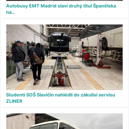
Autobusy EMT Madrid slaví druhý titul Španělska
na…
Studenti SOŠ Slavičín nahlédli do zákulisí servisu
ZLINER