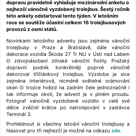
dopravu pravidelně vyhlašuje mezinárodní anketu o
nejhezčí vánočně vyzdobený trolejbus. Šestý ročník
této ankety odstartoval tento týden. V letošním
roce se soutěže účastní celkem 16 trolejbusových
provozů z osmi států.
Novinkami letošního adventu jsou zejména vánoční
trolejbusy v Praze a Bratislavě, dále vánoční
dekorace vozidla Škoda 27 Tr NU v Ústí nad Labem
či zdvojnásobení zlínské vánoční flotily. Pražský
dopravní podnik konkrétněji poprvé vánočně
dekoroval tříčlánkový trolejbus. Výzdoba je sice
zejména interiérová, nicméně světelné orámování
oken či trojice hvězd na zadním čele jednoznačně i
tak informuje okolí, že advent je v plném proudu.
Fotograf vánočně vyzdobené vozidlo v celé své
délce zvěčnil krátce po natrolejování v zastávce
Terminál 3.
Prohlédnout si všechny letošní vánoční trolejbusy a
hlasovat pro tři nejhezčí je možné na odkazu
zde
.