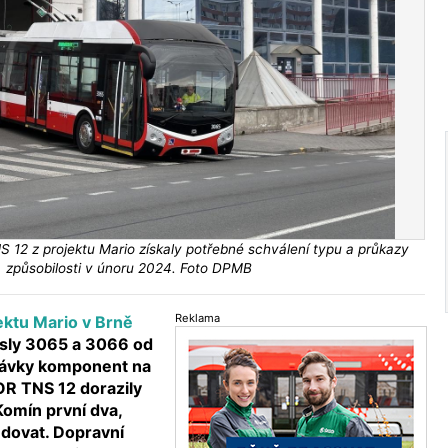
 12 z projektu Mario získaly potřebné schválení typu a průkazy
způsobilosti v únoru 2024. Foto DPMB
Reklama
ektu Mario v Brně
čísly 3065 a 3066 od
dávky komponent na
OR TNS 12 dorazily
Komín první dva,
edovat. Dopravní