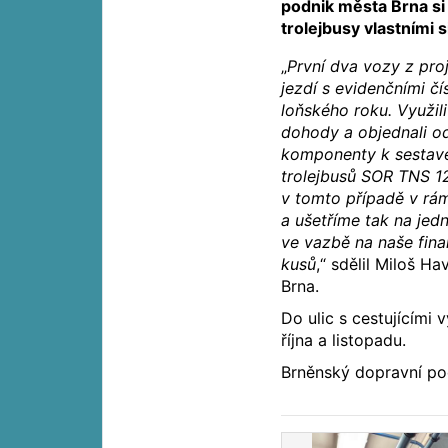
podnik města Brna si
trolejbusy vlastními s
„
První dva vozy z pro
jezdí s evidenčními č
loňského roku. Využil
dohody a objednali o
komponenty k sestaven
trolejbusů SOR TNS 1
v tomto případě v rám
a ušetříme tak na jed
ve vazbě na naše finan
kusů
,“ sdělil Miloš H
Brna.
Do ulic s cestujícími
října a listopadu.
Brněnský dopravní po