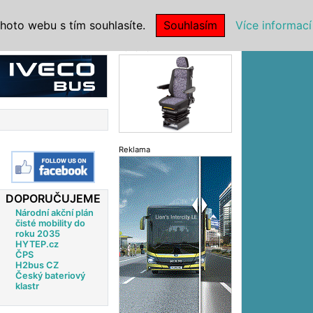
|
NSTITUCE
hoto webu s tím souhlasíte.
Souhlasím
Více informací
Reklama
Reklama
DOPORUČUJEME
Národní akční plán
čisté mobility do
roku 2035
HYTEP.cz
ČPS
H2bus CZ
Český bateriový
klastr