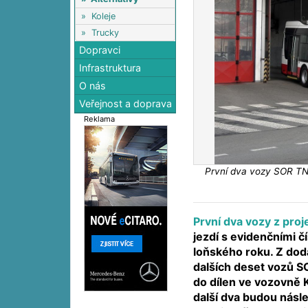
»
Koleje
»
Trucky
Dopravci
Infrastruktura
O nás
Veřejnost a doprava
Reklama
První dva vozy SOR TNS
První dva vozy z proj
jezdí s evidenčními 
loňského roku. Z do
dalších deset vozů S
do dílen ve vozovně 
další dva budou násl