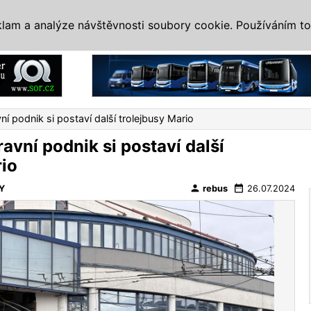
IS
ALTERNATIVY
VETERÁNI
SYSTÉMY
VELETRHY
AKCE
I
klam a analýze návštěvnosti soubory cookie. Používáním to
Reklama
í podnik si postaví další trolejbusy Mario
avní podnik si postaví další
rio
person
date_range
Y
rebus
26.07.2024