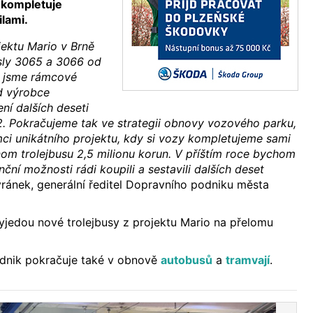
 kompletuje
ilami.
jektu Mario v Brně
ísly 3065 a 3066 od
i jsme rámcové
d výrobce
í dalších deseti
2. Pokračujeme tak ve strategii obnovy vozového parku,
ci unikátního projektu, kdy si vozy kompletujeme sami
nom trolejbusu 2,5 milionu korun. V příštím roce bychom
ční možnosti rádi koupili a sestavili dalších deset
avránek, generální ředitel Dopravního podniku města
 vyjedou nové trolejbusy z projektu Mario na přelomu
dnik pokračuje také v obnově
autobusů
a
tramvají
.