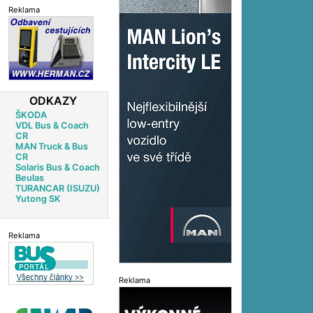
Reklama
ODKAZY
ŠKODA
VDL Bus & Coach
CR
MAN Truck & Bus
CR
Solaris Bus & Coach
Beulas
TURANCAR (ISUZU)
Yutong SK
Reklama
Reklama