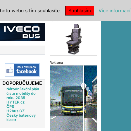
|
NSTITUCE
hoto webu s tím souhlasíte.
Souhlasím
Více informací
Reklama
Reklama
DOPORUČUJEME
Národní akční plán
čisté mobility do
roku 2035
HYTEP.cz
ČPS
H2bus CZ
Český bateriový
klastr