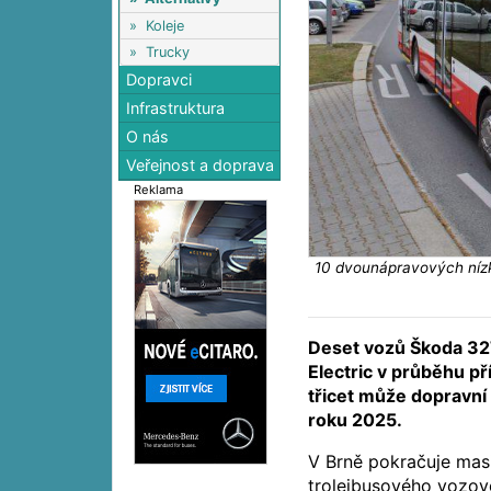
»
Koleje
»
Trucky
Dopravci
Infrastruktura
O nás
Veřejnost a doprava
Reklama
10 dvounápravových nízk
Deset vozů Škoda 32T
Electric v průběhu př
třicet může dopravní
roku 2025.
V Brně pokračuje mas
trolejbusového vozov