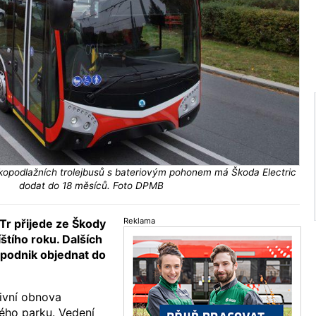
opodlažních trolejbusů s bateriovým pohonem má Škoda Electric
dodat do 18 měsíců. Foto DPMB
Reklama
r přijede ze Škody
íštího roku. Dalších
 podnik objednat do
ivní obnova
ého parku. Vedení