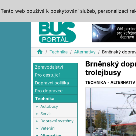
ZPRÁVY
JÍZDNÍ ŘÁDY
MHD, IDS
BUSY
SERV
Tento web používá k poskytování služeb, personalizaci re
Reklama
home
Technika
Alternativy
Brněnský dopravn
Brněnský dopr
Zpravodajství
trolejbusy
Pro cestující
Dopravní politika
TECHNIKA
-
ALTERNATIV
Pro dopravce
Technika
»
Autobusy
»
Servis
»
Dopravní systémy
»
Veteráni
»
Alternativy