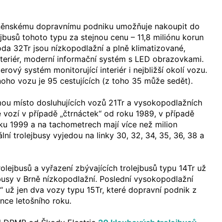
ěnskému dopravnímu podniku umožňuje nakoupit do
jbusů tohoto typu za stejnou cenu – 11,8 miliónu korun
oda 32Tr jsou nízkopodlažní a plně klimatizované,
teriér, moderní informační systém s LED obrazovkami.
ový systém monitorující interiér i nejbližší okolí vozu.
noho vozu je 95 cestujících (z toho 35 může sedět).
mou místo dosluhujících vozů 21Tr a vysokopodlažních
ě vozí v případě „čtrnáctek“ od roku 1989, v případě
ku 1999 a na tachometrech mají více než milion
lní trolejbusy vyjedou na linky 30, 32, 34, 35, 36, 38 a
lejbusů a vyřazení zbývajících trolejbusů typu 14Tr už
busy v Brně nízkopodlažní. Poslední vysokopodlažní
“ už jen dva vozy typu 15Tr, které dopravní podnik z
nce letošního roku.