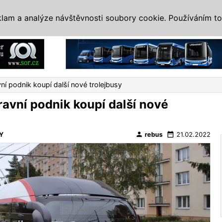
IS
ALTERNATIVY
VETERÁNI
SYSTÉMY
VELETRHY
AKCE
I
klam a analýze návštěvnosti soubory cookie. Používáním to
Reklama
í podnik koupí další nové trolejbusy
avní podnik koupí další nové
person
date_range
Y
rebus
21.02.2022