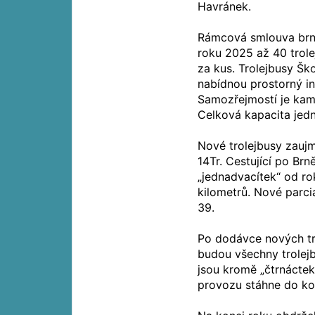
Havránek.
Rámcová smlouva brn
roku 2025 až 40 trole
za kus. Trolejbusy Šk
nabídnou prostorný in
Samozřejmostí je kamer
Celková kapacita jed
Nové trolejbusy zauj
14Tr. Cestující po Brn
„jednadvacítek“ od ro
kilometrů. Nové parciá
39.
Po dodávce nových tro
budou všechny trolej
jsou kromě „čtrnáctek
provozu stáhne do ko