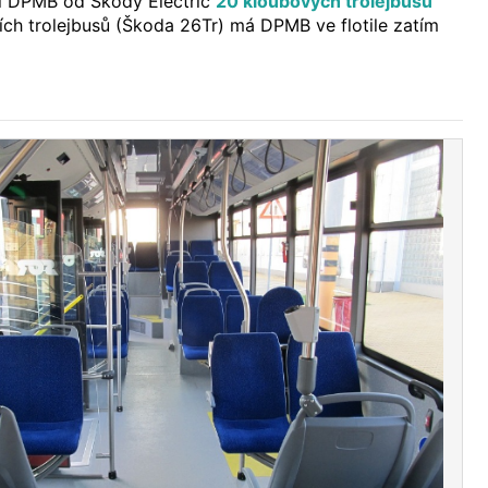
l DPMB od Škody Electric
20 kloubových trolejbusů
ních trolejbusů (Škoda 26Tr) má DPMB ve flotile zatím