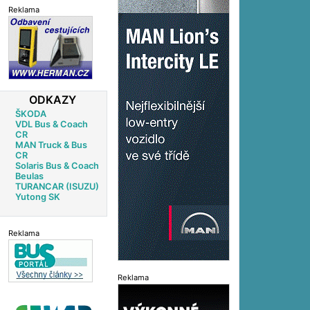
Reklama
ODKAZY
ŠKODA
VDL Bus & Coach
CR
MAN Truck & Bus
CR
Solaris Bus & Coach
Beulas
TURANCAR (ISUZU)
Yutong SK
Reklama
Reklama