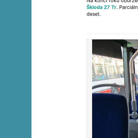
Na konci roku obdrže
Škloda 27 Tr
. Parciál
deset.