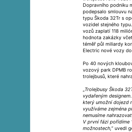
Dopravního podniku 
podepsalo smlouvu na
typu Škoda 32Tr s opc
vozidel stejného typu.
vozů zaplatí 118 mili
hodnota zakázky včet
téměř půl miliardy k
Electric nové vozy do
Po 40 nových kloubový
vozový park DPMB rozr
trolejbusů, které nahr
„
Trolejbusy Škoda 32T
vydařeným designem. J
který umožní dojezd m
využíváme zejména př
nemusíme nahrazovat 
V první fázi pořídíme
možnostech,
“ uvedl g