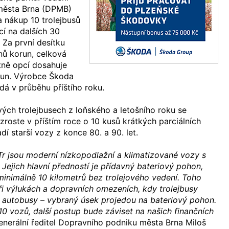
města Brna (DPMB)
 nákup 10 trolejbusů
í na dalších 30
 Za první desítku
ónů korun, celková
ně opcí dosahuje
orun. Výrobce Škoda
dá v průběhu příštího roku.
ch trolejbusech z loňského a letošního roku se
oste v příštím roce o 10 kusů krátkých parciálních
adí starší vozy z konce 80. a 90. let.
r jsou moderní nízkopodlažní a klimatizované vozy s
ejich hlavní předností je přídavný bateriový pohon,
inimálně 10 kilometrů bez trolejového vedení. Toho
i výlukách a dopravních omezeních, kdy trolejbusy
autobusy – vybraný úsek projedou na bateriový pohon.
 10 vozů, další postup bude záviset na našich finančních
enerální ředitel Dopravního podniku města Brna Miloš