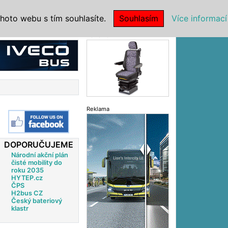
|
NSTITUCE
hoto webu s tím souhlasíte.
Souhlasím
Více informací
Reklama
Reklama
DOPORUČUJEME
Národní akční plán
čisté mobility do
roku 2035
HYTEP.cz
ČPS
H2bus CZ
Český bateriový
klastr