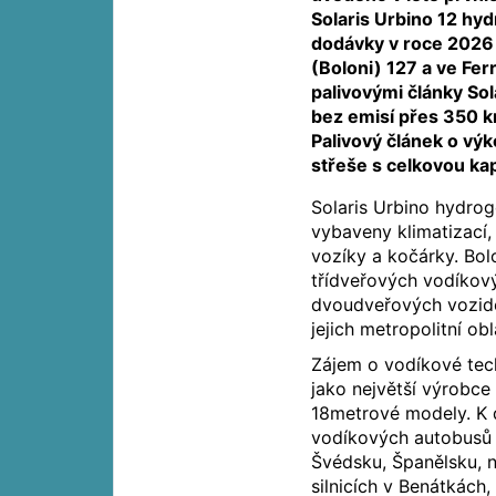
Solaris Urbino 12 hy
dodávky v roce 2026
(Boloni) 127 a ve Fer
palivovými články Sol
bez emisí přes 350 k
Palivový článek o vý
střeše s celkovou kap
Solaris Urbino hydrog
vybaveny klimatizací,
vozíky a kočárky. Bol
třídveřových vodíkov
dvoudveřových vozidel
jejich metropolitní obl
Zájem o vodíkové tech
jako největší výrobce
18metrové modely. K 
vodíkových autobusů 
Švédsku, Španělsku, n
silnicích v Benátkách