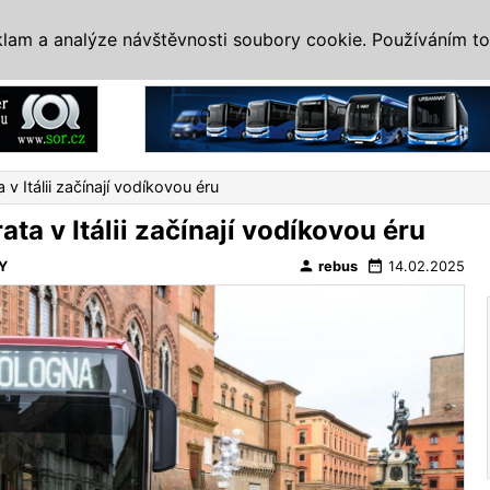
IS
ALTERNATIVY
VETERÁNI
SYSTÉMY
VELETRHY
AKCE
I
klam a analýze návštěvnosti soubory cookie. Používáním to
Reklama
 v Itálii začínají vodíkovou éru
ata v Itálii začínají vodíkovou éru
person
date_range
Y
rebus
14.02.2025