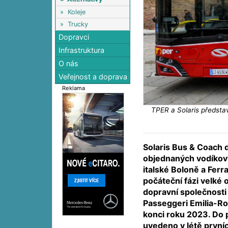
»
Koleje
»
Trucky
Dopravci
Infrastruktura
O nás
Veřejnost a doprava
Reklama
TPER a Solaris předsta
Solaris Bus & Coach 
objednaných vodíkov
italské Boloně a Ferr
počáteční fázi velké
dopravní společnosti
Passeggeri Emilia-R
konci roku 2023. Do
uvedeno v létě první