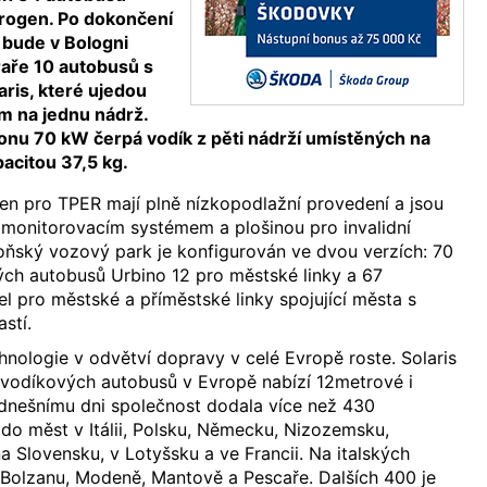
drogen. Po dokončení
 bude v Bologni
raře 10 autobusů s
aris, které ujedou
m na jednu nádrž.
konu 70 kW čerpá vodík z pěti nádrží umístěných na
acitou 37,5 kg.
en pro TPER mají plně nízkopodlažní provedení a jsou
 monitorovacím systémem a plošinou pro invalidní
oňský vozový park je konfigurován ve dvou verzích: 70
ých autobusů Urbino 12 pro městské linky a 67
 pro městské a příměstské linky spojující města s
astí.
nologie v odvětví dopravy v celé Evropě roste. Solaris
 vodíkových autobusů v Evropě nabízí 12metrové i
dnešnímu dni společnost dodala více než 430
do měst v Itálii, Polsku, Německu, Nizozemsku,
a Slovensku, v Lotyšsku a ve Francii. Na italských
, Bolzanu, Modeně, Mantově a Pescaře. Dalších 400 je