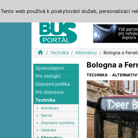
ZPRÁVY
JÍZDNÍ ŘÁDY
MHD, IDS
BUSY
SERV
Tento web používá k poskytování služeb, personalizaci re
Reklama
home
Technika
Alternativy
Bologna a Ferrata
Bologna a Ferr
Zpravodajství
TECHNIKA
-
ALTERNATIV
Pro cestující
Dopravní politika
Pro dopravce
Technika
»
Autobusy
»
Servis
»
Dopravní systémy
»
Veteráni
»
Alternativy