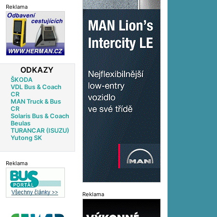
Reklama
ODKAZY
ŠKODA
VDL Bus & Coach
CR
MAN Truck & Bus
CR
Solaris Bus & Coach
Beulas
TURANCAR (ISUZU)
Yutong SK
Reklama
Reklama