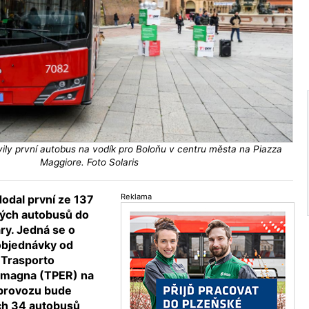
vily první autobus na vodík pro Boloňu v centru města na Piazza
Maggiore. Foto Solaris
Reklama
dodal první ze 137
ých autobusů do
ary. Jedná se o
 objednávky od
 Trasporto
omagna (TPER) na
 provozu bude
ch 34 autobusů