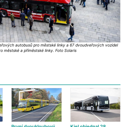
eřových autobusů pro městské linky a 67 dvoudveřových vozidel
ro městské a příměstské linky. Foto Solaris
První dvoukloubový
Kiel objednal 28