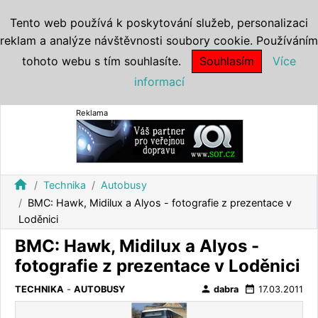
Tento web používá k poskytování služeb, personalizaci
reklam a analýze návštěvnosti soubory cookie. Používáním
tohoto webu s tím souhlasíte.
Souhlasím
Více
informací
Reklama
home
Technika
Autobusy
BMC: Hawk, Midilux a Alyos - fotografie z prezentace v
Loděnici
BMC: Hawk, Midilux a Alyos -
fotografie z prezentace v Loděnici
person
date_range
TECHNIKA
-
AUTOBUSY
dabra
17.03.2011