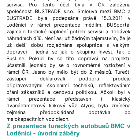
servisu. Pro tento účel byla v ČR založena
společnost BUSTRADE s.r.o. Smlouva mezi BMC a
BUSTRADE byla podepsána právě 15.3.2011 v
Loděnici v rámci prezentace médiím. BUSportál
zajímalo faktické naplnění potřeb servisu a dodávek
náhradních dílů. Není asi už žádným tajemstvím, že je
už delší dobu rozjednána spolupráce s velkými
dopravci - jedná se jak o skupinu Invest, tak o
BusLine. Pokud by se tito dopravci na projektu
účastnili, jednalo by se o rovnoměrné rozložení v
rámci ČR. Jasno by mělo být do 2 měsíců. Turečtí
zástupci deklarovali podporu prodeje
připravovanými školeními techniků, reflektováním
přání zákazníků a cenovou politikou. Ačkoli byl v
rámci prezentace představen i klasický
dvanáctimetrový linkový vůz Alyos, byla zmíněna
zejména předpokládaná poptávka po
malokapacitních vozidlech.
Z prezentace tureckých autobusů BMC v
Loděnici - úvodní záběry