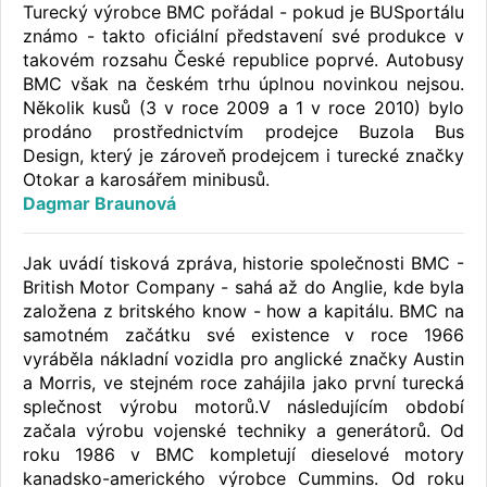
Turecký výrobce BMC pořádal - pokud je BUSportálu
známo - takto oficiální představení své produkce v
takovém rozsahu České republice poprvé. Autobusy
BMC však na českém trhu úplnou novinkou nejsou.
Několik kusů (3 v roce 2009 a 1 v roce 2010) bylo
prodáno prostřednictvím prodejce Buzola Bus
Design, který je zároveň prodejcem i turecké značky
Otokar a karosářem minibusů.
Dagmar Braunová
Jak uvádí tisková zpráva, historie společnosti BMC -
British Motor Company - sahá až do Anglie, kde byla
založena z britského know - how a kapitálu. BMC na
samotném začátku své existence v roce 1966
vyráběla nákladní vozidla pro anglické značky Austin
a Morris, ve stejném roce zahájila jako první turecká
splečnost výrobu motorů.V následujícím období
začala výrobu vojenské techniky a generátorů. Od
roku 1986 v BMC kompletují dieselové motory
kanadsko-amerického výrobce Cummins. Od roku