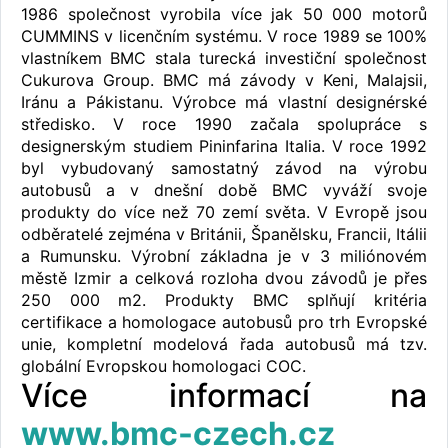
1986 společnost vyrobila více jak 50 000 motorů
CUMMINS v licenčním systému. V roce 1989 se 100%
vlastníkem BMC stala turecká investiční společnost
Cukurova Group. BMC má závody v Keni, Malajsii,
Iránu a Pákistanu. Výrobce má vlastní designérské
středisko. V roce 1990 začala spolupráce s
designerským studiem Pininfarina Italia. V roce 1992
byl vybudovaný samostatný závod na výrobu
autobusů a v dnešní době BMC vyváží svoje
produkty do více než 70 zemí světa. V Evropě jsou
odběratelé zejména v Británii, Španělsku, Francii, Itálii
a Rumunsku. Výrobní základna je v 3 miliónovém
městě Izmir a celková rozloha dvou závodů je přes
250 000 m2. Produkty BMC splňují kritéria
certifikace a homologace autobusů pro trh Evropské
unie, kompletní modelová řada autobusů má tzv.
globální Evropskou homologaci COC.
Více informací na
www.bmc-czech.cz