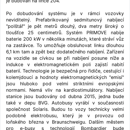
je budován na lince 204.
Po dobudování systému je v rámci vozovky
neviditelný. Prefabrikovaný sedmitunový nabíjecí
"polštář" je pět metrů dlouhý, dva metry široký o
tloušťce 25 centimetrů. Systém PRIMOVE nabije
baterie 200 kW v několika minutách, které stráví vůz
na zastávce. To umožňuje obsluhovat linku dlouhou
6,1 km tam a zpět bez dodatečného nabíjení. Zařízení
na vozidle se cívkou se při nabíjení posune níže a
indukce v elektromagnetickém poli zajistí nabití
baterií. Technologie je bezpečná pro řidiče, cestující i
kolemjdoucí a hodnoty elektromagnetických "emisí"
jsou hluboko pod velmi striktními evropskými
normami. Nemá vliv na kardiostimulátory. Nabíjecí
stanice jsou budovány od dubna 2015, jedna bude
také v depu BVG. Autobusy vyrábí v současnosti
společnost Solaris. Budou to vozy technicky velmi
podobné elektrobusu, který je v provozu od
loňského března v Braunschweigu. Dalším městem
pro e-busy s technologií Bombardier bude