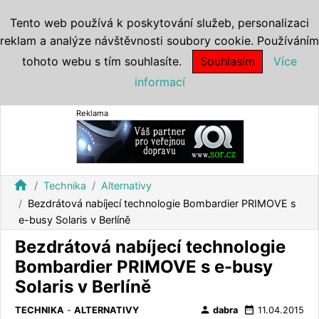
Tento web používá k poskytování služeb, personalizaci
reklam a analýze návštěvnosti soubory cookie. Používáním
tohoto webu s tím souhlasíte.
Souhlasím
Více
informací
Reklama
home
Technika
Alternativy
Bezdrátová nabíjecí technologie Bombardier PRIMOVE s
e-busy Solaris v Berlíně
Bezdrátová nabíjecí technologie
Bombardier PRIMOVE s e-busy
Solaris v Berlíně
person
date_range
TECHNIKA
-
ALTERNATIVY
dabra
11.04.2015