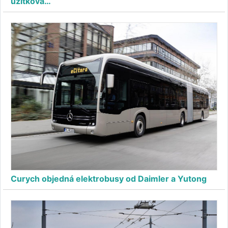
užitková…
Curych objedná elektrobusy od Daimler a Yutong