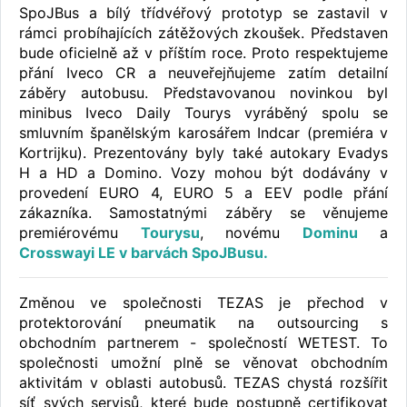
SpoJBus a bílý třídvéřový prototyp se zastavil v
rámci probíhajících zátěžových zkoušek. Představen
bude oficielně až v příštím roce. Proto respektujeme
přání Iveco CR a neuveřejňujeme zatím detailní
záběry autobusu. Představovanou novinkou byl
minibus Iveco Daily Tourys vyráběný spolu se
smluvním španělským karosářem Indcar (premiéra v
Kortrijku). Prezentovány byly také autokary Evadys
H a HD a Domino. Vozy mohou být dodávány v
provedení EURO 4, EURO 5 a EEV podle přání
zákazníka. Samostatnými záběry se věnujeme
premiérovému
Tourysu
, novému
Dominu
a
Crosswayi LE v barvách SpoJBusu.
Změnou ve společnosti TEZAS je přechod v
protektorování pneumatik na outsourcing s
obchodním partnerem - společností WETEST. To
společnosti umožní plně se věnovat obchodním
aktivitám v oblasti autobusů. TEZAS chystá rozšířit
síť svých servisů, které bude postupně certifikovat