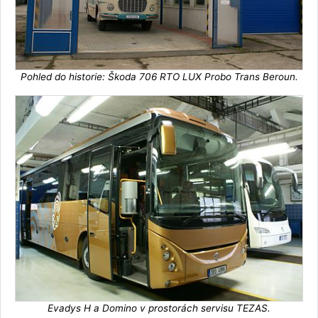
Pohled do historie: Škoda 706 RTO LUX Probo Trans Beroun.
Evadys H a Domino v prostorách servisu TEZAS.