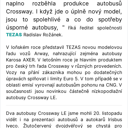
naplno rozběhla produkce autobusů
Crossway. I když jde o úplně nový model,
jsou to spolehlivé a co do spotřeby
úsporné autobusy, "
říká ředitel společnosti
TEZAS
Radislav Rožánek.
V loňském roce představil TEZAS novou modelovou
řadu vozů Arway, nahrazující zejména autobusy
Karosa AXER. V letošním roce je hlavním produktem
pro český trh řada Crossway v různých provedeních.
Vozy na přání zákazníka mohou po dodatečných
úpravách splňovat i limity Euro 5. V tom případě se v
oblasti emisí vyrovnají autobusům pohonu na CNG. V
současnosti jsou novinkou částečně nízkopodlažní
autobusy Crossway LE.
Dva autobusy Crossway LE jsme mohli 20. listopadu
vidět i na prezentaci autobusů a autokarů Irisbus
Iveco. Žlutočervený dvojdvéřový se chystá pro