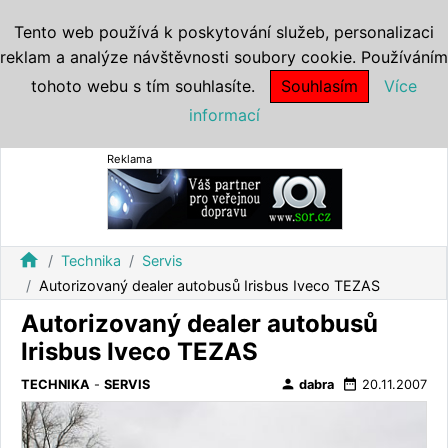
Tento web používá k poskytování služeb, personalizaci
reklam a analýze návštěvnosti soubory cookie. Používáním
tohoto webu s tím souhlasíte.
Souhlasím
Více
informací
Reklama
home
Technika
Servis
Autorizovaný dealer autobusů Irisbus Iveco TEZAS
Autorizovaný dealer autobusů
Irisbus Iveco TEZAS
person
date_range
TECHNIKA
-
SERVIS
dabra
20.11.2007