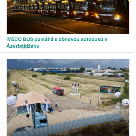
IVECO BUS pomáhá s obnovou autobusů v
Ázerbájdžánu