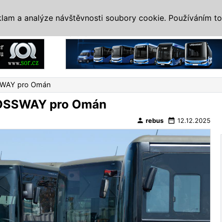
IS
ALTERNATIVY
VETERÁNI
SYSTÉMY
VELETRHY
AKCE
I
klam a analýze návštěvnosti soubory cookie. Používáním to
Reklama
SWAY pro Omán
OSSWAY pro Omán
person
date_range
rebus
12.12.2025