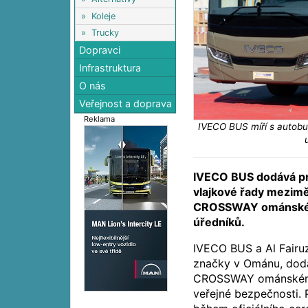
»
Koleje
»
Trucky
Dopravci
Infrastruktura
O nás
Veřejnost a doprava
Reklama
IVECO BUS míří s auto
IVECO BUS dodává prv
vlajkové řady mezim
CROSSWAY ománské v
úředníků.
IVECO BUS a Al Fairuz,
značky v Ománu, doda
CROSSWAY ománskému
veřejné bezpečnosti. 