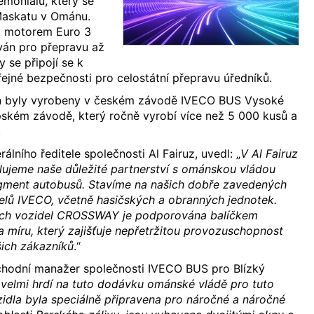
emoniálu, který se
 Maskatu v Ománu.
 motorem Euro 3
ván pro přepravu až
y se připojí se k
eřejné bezpečnosti pro celostátní přepravu úředníků.
byly vyrobeny v českém závodě IVECO BUS Vysoké
pském závodě, který ročně vyrobí více než 5 000 kusů a
.
álního ředitele společnosti Al Fairuz, uvedl: „
V Al Fairuz
lujeme naše důležité partnerství s ománskou vládou
egment autobusů. Stavíme na našich dobře zavedených
elů IVECO, včetně hasičských a obranných jednotek.
ích vozidel CROSSWAY je podporována balíčkem
a míru, který zajišťuje nepřetržitou provozuschopnost
šich zákazníků
.“
bchodní manažer společnosti IVECO BUS pro Blízký
velmi hrdí na tuto dodávku ománské vládě pro tuto
ozidla byla speciálně připravena pro náročné a náročné