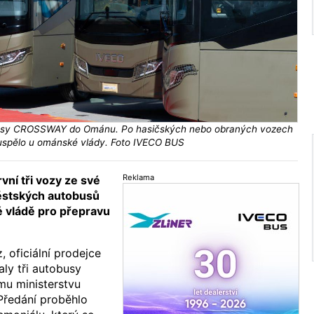
busy CROSSWAY do Ománu. Po hasičských nebo obraných vozech
uspělo u ománské vlády. Foto IVECO BUS
Reklama
ní tři vozy ze své
ěstských autobusů
ládě pro přepravu
 oficiální prodejce
ly tři autobusy
 ministerstvu
Předání proběhlo