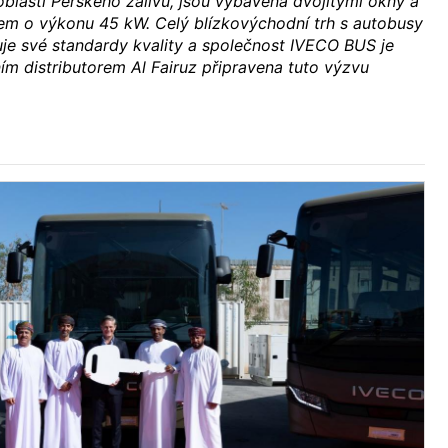
blasti Perského zálivu, jsou vybavena dvojitými okny a
em o výkonu 45 kW. Celý blízkovýchodní trh s autobusy
uje své standardy kvality a společnost IVECO BUS je
ním distributorem Al Fairuz připravena tuto výzvu