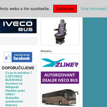
|
NSTITUCE
hoto webu s tím souhlasíte.
Souhlasím
Více informací
Reklama
Reklama
DOPORUČUJEME
Co je to autobus ?
CZECHBUS
BUSWORLD
Autobus na
Wikipedii
Hledáte práci
řidiče?
Statistika
autobusové
dopravy