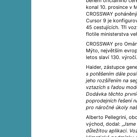
během oficiálního cer
konal 10. prosince v
CROSSWAY poháněný
Cursor 9 je konfiguro
45 cestujících. Tři voz
flotile ministerstva v
CROSSWAY pro Omán 
Mýto, největším evro
letos slaví 130. výročí
Haider, zástupce gener
s potěšením dále posi
jeho rozšířením na s
vztazích s řadou mod
Dodávka těchto prvn
poprodejních řešení n
pro náročné úkoly na
Alberto Pellegrini, o
východ, dodal: „
Jsme 
důležitou aplikaci. V