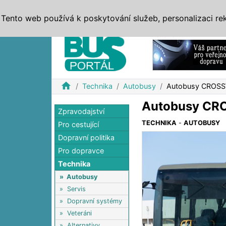
ZPRÁVY
JÍZDNÍ ŘÁDY
MHD, IDS
BUSY
SERV
Tento web používá k poskytování služeb, personalizaci re
Reklama
home
Technika
Autobusy
Autobusy CROS
Autobusy CR
Zpravodajství
TECHNIKA
-
AUTOBUSY
Pro cestující
Dopravní politika
Pro dopravce
Technika
»
Autobusy
»
Servis
»
Dopravní systémy
»
Veteráni
»
Alternativy