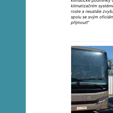
klimatické podmínky o
klimatizačním systém
roste a neustále zvyš
spolu se svým oficiál
přijmout
!“