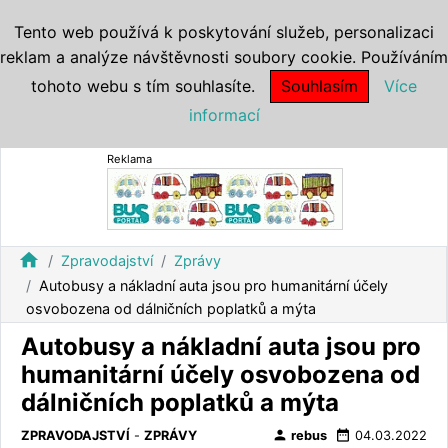
Tento web používá k poskytování služeb, personalizaci
reklam a analýze návštěvnosti soubory cookie. Používáním
tohoto webu s tím souhlasíte.
Souhlasím
Více
informací
Reklama
home
Zpravodajství
Zprávy
Autobusy a nákladní auta jsou pro humanitární účely
osvobozena od dálničních poplatků a mýta
Autobusy a nákladní auta jsou pro
humanitární účely osvobozena od
dálničních poplatků a mýta
person
date_range
ZPRAVODAJSTVÍ
-
ZPRÁVY
rebus
04.03.2022