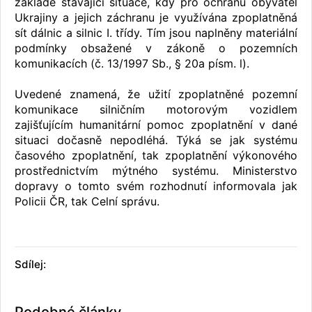
základě stávající situace, kdy pro ochranu obyvatel
Ukrajiny a jejich záchranu je využívána zpoplatněná
sít dálnic a silnic I. třídy. Tím jsou naplněny materiální
podmínky obsažené v zákoně o pozemních
komunikacích (č. 13/1997 Sb., § 20a písm. l).
Uvedené znamená, že užití zpoplatněné pozemní
komunikace silničním motorovým vozidlem
zajišťujícím humanitární pomoc zpoplatnění v dané
situaci dočasně nepodléhá. Týká se jak systému
časového zpoplatnění, tak zpoplatnění výkonového
prostřednictvím mýtného systému. Ministerstvo
dopravy o tomto svém rozhodnutí informovala jak
Policii ČR, tak Celní správu.
Sdílej:
Podobné články