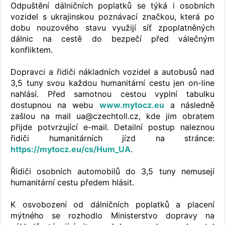
Odpuštění dálničních poplatků se týká i osobních
vozidel s ukrajinskou poznávací značkou, která po
dobu nouzového stavu využijí síť zpoplatněných
dálnic na cestě do bezpečí před válečným
konfliktem.
Dopravci a řidiči nákladních vozidel a autobusů nad
3,5 tuny svou každou humanitární cestu jen on-line
nahlásí. Před samotnou cestou vyplní tabulku
dostupnou na webu
www.mytocz.eu
a následně
zašlou na mail ua@czechtoll.cz, kde jim obratem
přijde potvrzující e-mail. Detailní postup naleznou
řidiči humanitárních jízd na stránce:
https://mytocz.eu/cs/Hum_UA
.
Řidiči osobních automobilů do 3,5 tuny nemusejí
humanitární cestu předem hlásit.
K osvobození od dálničních poplatků a placení
mýtného se rozhodlo Ministerstvo dopravy na