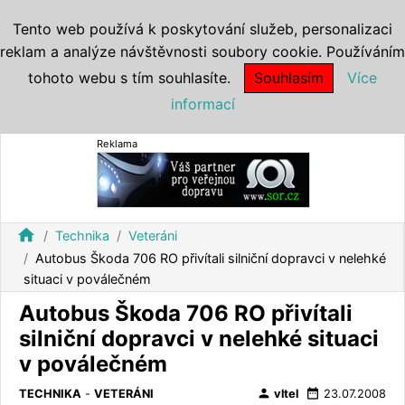
Tento web používá k poskytování služeb, personalizaci
reklam a analýze návštěvnosti soubory cookie. Používáním
tohoto webu s tím souhlasíte.
Souhlasím
Více
informací
Reklama
home
Technika
Veteráni
Autobus Škoda 706 RO přivítali silniční dopravci v nelehké
situaci v poválečném
Autobus Škoda 706 RO přivítali
silniční dopravci v nelehké situaci
v poválečném
person
date_range
TECHNIKA
-
VETERÁNI
vltel
23.07.2008