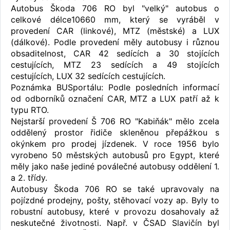
Autobus Škoda 706 RO byl "velký" autobus o
celkové délce10660 mm, který se vyráběl v
provedení CAR (linkové), MTZ (městské) a LUX
(dálkové). Podle provedení měly autobusy i různou
obsaditelnost, CAR 42 sedících a 30 stojících
cestujících, MTZ 23 sedících a 49 stojících
cestujících, LUX 32 sedících cestujících.
Poznámka BUSportálu: Podle posledních informací
od odborníků označení CAR, MTZ a LUX patří až k
typu RTO.
Nejstarší provedení Š 706 RO "Kabiňák" mělo zcela
oddělený prostor řidiče skleněnou přepážkou s
okýnkem pro prodej jízdenek. V roce 1956 bylo
vyrobeno 50 městských autobusů pro Egypt, které
měly jako naše jediné poválečné autobusy oddělení 1.
a 2. třídy.
Autobusy Škoda 706 RO se také upravovaly na
pojízdné prodejny, pošty, stěhovací vozy ap. Byly to
robustní autobusy, které v provozu dosahovaly až
neskutečné životnosti. Např. v ČSAD Slavičín byl