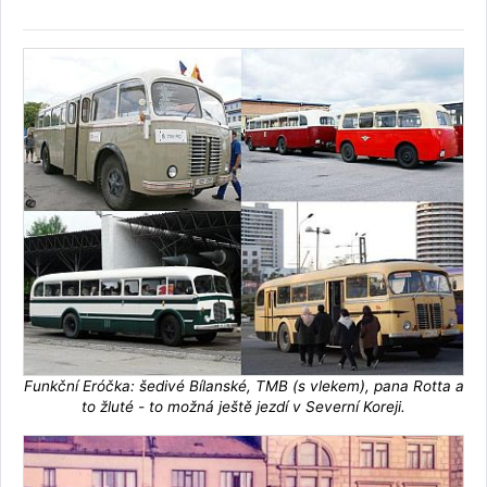
Funkční Eróčka: šedivé Bílanské, TMB (s vlekem), pana Rotta a
to žluté - to možná ještě jezdí v Severní Koreji.