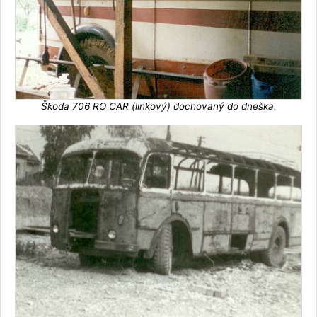
Škoda 706 RO CAR (linkový) dochovaný do dneška.