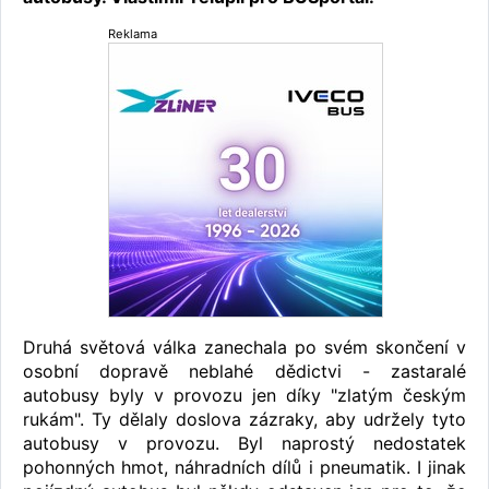
Reklama
Druhá světová válka zanechala po svém skončení v
osobní dopravě neblahé dědictvi - zastaralé
autobusy byly v provozu jen díky "zlatým českým
rukám". Ty dělaly doslova zázraky, aby udržely tyto
autobusy v provozu. Byl naprostý nedostatek
pohonných hmot, náhradních dílů i pneumatik. I jinak