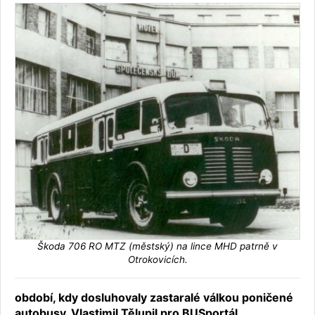
Škoda 706 RO MTZ (městský) na lince MHD patrně v
Otrokovicích.
období, kdy dosluhovaly zastaralé válkou poničené
autobusy. Vlastimil Tělupil pro BUSportál.