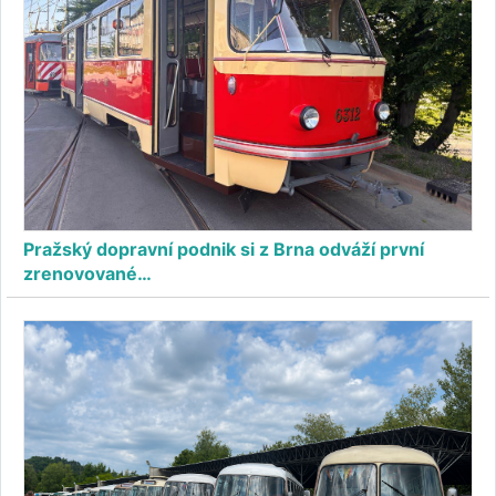
Pražský dopravní podnik si z Brna odváží první
zrenovované…