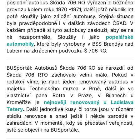
poslední autobus Škoda 706 RO vyřazen z běžného
provozu kolem roku 1970 -1971, další ještě několik let
poté sloužily jako záložní autobusy. Stejná situace
byla pravděpodobně i v dalších závodech ČSAD. V
každém případě si tyto autobusy zaslouží, aby se na
ně nezapomnělo. Sloužily i jako
popelářské
automobily
, které byly vyrobeny v BSS Brandýs nad
Labem na zkráceném podvozku Š 706 RO.
BUSportál: Autobusů Škoda 706 RO se narozdíl od
Škoda 706 RTO zachovalo velmi málo. Pokud v
redakci víme, je např. jeden renovovaný autobus v
majetku Technického muzea v Brně, další je ve
vlastnictví pana Rotta v Praze, v Bílanech u
Kroměříže je
nejnověji renovovaný u Ladislava
Tetery
. Další jednotlivé kusy či torza jsou v různém
stádiu renovace a snad ještě i někde zarostlé v
zahradách. V momentě, kdy se představí veřejnosti,
jistě se objeví i na BUSportále.