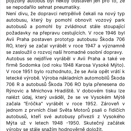
pojízdný autobus byl někdy odstaven jen pro to, že
se nepodařilo sehnat pneumatiky.
Není divu, že dopravci netrpělivě čekali na nový typ
autobusu, který by pomohl obnovit vozový park
autobusů a pomohl by zvládnout stále stoupající
požadavky na přepravu cestujících. V roce 1946 byl
Avii Praha postaven prototyp autobusu Škoda 706
RO, který se začal vyrábět v roce 1947 a významně
se zasloužil o rozvoj naší hromadné osobní dopravy.
Autobus se nejdříve vyráběl v Avii Praha a také ve
firmě Sodomka (od roku 1948 Karosa Vysoké Mýto).
V roce 1951 bylo rozhodnuto, že se Avia opět vrátí k
letecké výrobě. Výroba nákladních automobilů Škoda
706 R a autobusů Škoda 706 RO byla přenesena do
Rýnovic a Mnichova Hradiště. V dobovém tisku lze
nalézt údaj, který uváděl, že se ve Vysokém Mýtě
začala "Eróčka" vyrábět v roce 1952. Zároveň v
jednom z prvních čísel Světa Motorů psali o řidičích
autobusů, kteří své autobusy přivezli z Vysokého
Mýta už v letech 1948 -1950. Skutečný začátek
výroby se stále snažím hodnověrně doložit.