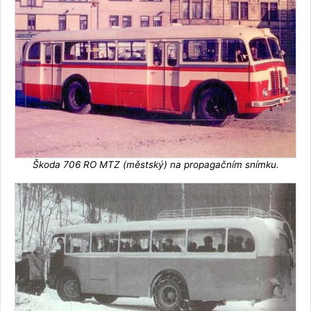
Škoda 706 RO MTZ (městský) na propagačním snímku.