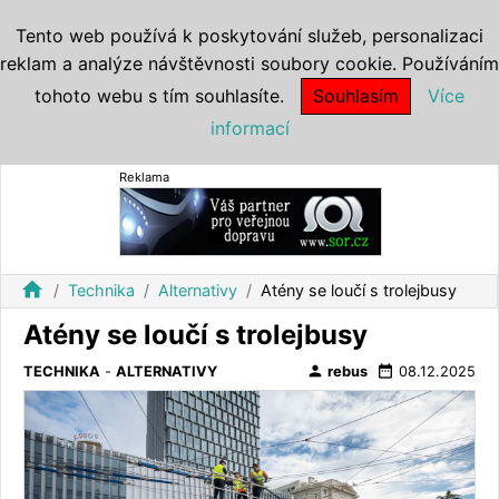
Tento web používá k poskytování služeb, personalizaci
reklam a analýze návštěvnosti soubory cookie. Používáním
tohoto webu s tím souhlasíte.
Souhlasím
Více
informací
Reklama
home
Technika
Alternativy
Atény se loučí s trolejbusy
Atény se loučí s trolejbusy
person
date_range
TECHNIKA
-
ALTERNATIVY
rebus
08.12.2025