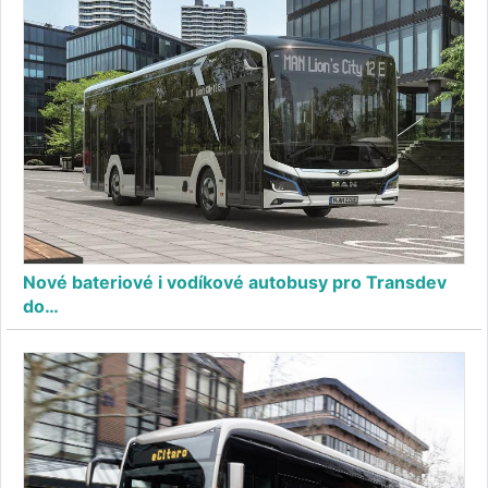
Nové bateriové i vodíkové autobusy pro Transdev
do…