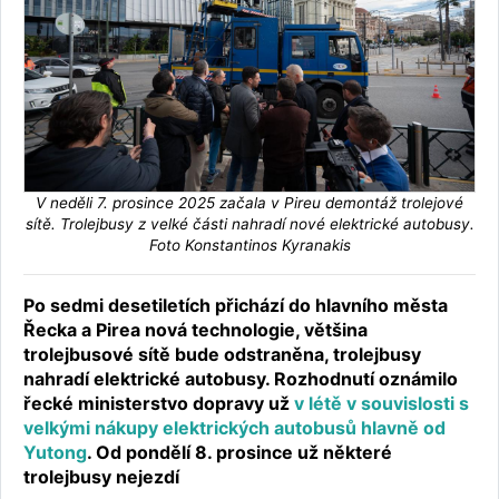
V neděli 7. prosince 2025 začala v Pireu demontáž trolejové
sítě. Trolejbusy z velké části nahradí nové elektrické autobusy.
Foto Konstantinos Kyranakis
Po sedmi desetiletích přichází do hlavního města
Řecka a Pirea nová technologie, většina
trolejbusové sítě bude odstraněna, trolejbusy
nahradí elektrické autobusy. Rozhodnutí oznámilo
řecké ministerstvo dopravy už
v létě v souvislosti s
velkými nákupy elektrických autobusů hlavně od
Yutong
. Od pondělí 8. prosince už některé
trolejbusy nejezdí