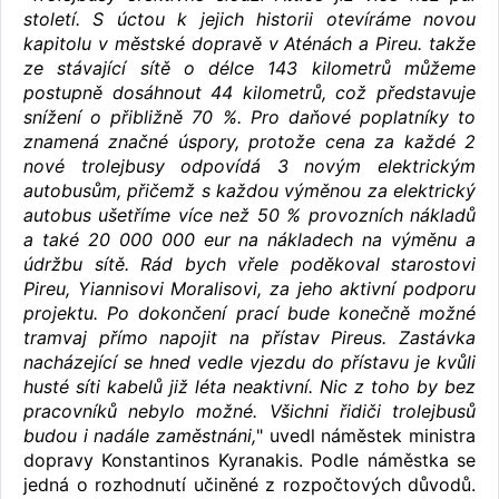
století. S úctou k jejich historii otevíráme novou
kapitolu v městské dopravě v Aténách a Pireu. takže
ze stávající sítě o délce 143 kilometrů můžeme
postupně dosáhnout 44 kilometrů, což představuje
snížení o přibližně 70 %. Pro daňové poplatníky to
znamená značné úspory, protože cena za každé 2
nové trolejbusy odpovídá 3 novým elektrickým
autobusům, přičemž s každou výměnou za elektrický
autobus ušetříme více než 50 % provozních nákladů
a také 20 000 000 eur na nákladech na výměnu a
údržbu sítě. Rád bych vřele poděkoval starostovi
Pireu, Yiannisovi Moralisovi, za jeho aktivní podporu
projektu. Po dokončení prací bude konečně možné
tramvaj přímo napojit na přístav Pireus. Zastávka
nacházející se hned vedle vjezdu do přístavu je kvůli
husté síti kabelů již léta neaktivní. Nic z toho by bez
pracovníků nebylo možné. Všichni řidiči trolejbusů
budou i nadále zaměstnáni,
" uvedl náměstek ministra
dopravy Konstantinos Kyranakis. Podle náměstka se
jedná o rozhodnutí učiněné z rozpočtových důvodů.