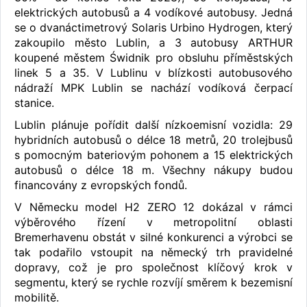
elektrických autobusů a 4 vodíkové autobusy. Jedná
se o dvanáctimetrový Solaris Urbino Hydrogen, který
zakoupilo město Lublin, a 3 autobusy ARTHUR
koupené městem Świdnik pro obsluhu příměstských
linek 5 a 35. V Lublinu v blízkosti autobusového
nádraží MPK Lublin se nachází vodíková čerpací
stanice.
Lublin plánuje pořídit další nízkoemisní vozidla: 29
hybridních autobusů o délce 18 metrů, 20 trolejbusů
s pomocným bateriovým pohonem a 15 elektrických
autobusů o délce 18 m. Všechny nákupy budou
financovány z evropských fondů.
V Německu model H2 ZERO 12 dokázal v rámci
výběrového řízení v metropolitní oblasti
Bremerhavenu obstát v silné konkurenci a výrobci se
tak podařilo vstoupit na německý trh pravidelné
dopravy, což je pro společnost klíčový krok v
segmentu, který se rychle rozvíjí směrem k bezemisní
mobilitě.