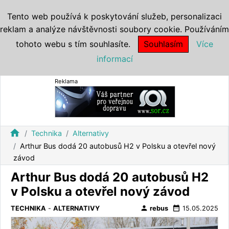
Tento web používá k poskytování služeb, personalizaci
reklam a analýze návštěvnosti soubory cookie. Používáním
tohoto webu s tím souhlasíte.
Souhlasím
Více
informací
Reklama
home
Technika
Alternativy
Arthur Bus dodá 20 autobusů H2 v Polsku a otevřel nový
závod
Arthur Bus dodá 20 autobusů H2
v Polsku a otevřel nový závod
person
date_range
TECHNIKA
-
ALTERNATIVY
rebus
15.05.2025