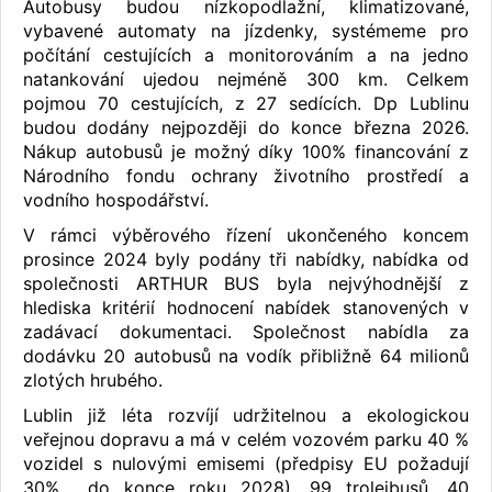
Autobusy budou nízkopodlažní, klimatizované,
vybavené automaty na jízdenky, systémeme pro
počítání cestujících a monitorováním a na jedno
natankování ujedou nejméně 300 km. Celkem
pojmou 70 cestujících, z 27 sedících. Dp Lublinu
budou dodány nejpozději do konce března 2026.
Nákup autobusů je možný díky 100% financování z
Národního fondu ochrany životního prostředí a
vodního hospodářství.
V rámci výběrového řízení ukončeného koncem
prosince 2024 byly podány tři nabídky, nabídka od
společnosti ARTHUR BUS byla nejvýhodnější z
hlediska kritérií hodnocení nabídek stanovených v
zadávací dokumentaci. Společnost nabídla za
dodávku 20 autobusů na vodík přibližně 64 milionů
zlotých hrubého.
Lublin již léta rozvíjí udržitelnou a ekologickou
veřejnou dopravu a má v celém vozovém parku 40 %
vozidel s nulovými emisemi (předpisy EU požadují
30% do konce roku 2028), 99 trolejbusů, 40