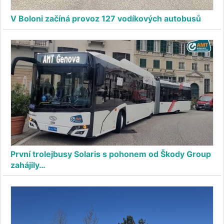
V Boloni začíná provoz 127 vodíkových autobusů
První trolejbusy Solaris s pohonem od Škody Group
zahájily…