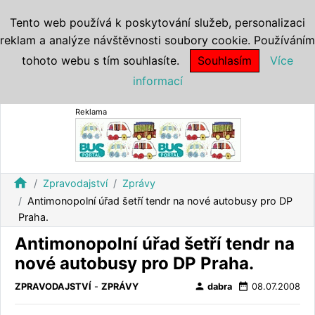
Tento web používá k poskytování služeb, personalizaci
reklam a analýze návštěvnosti soubory cookie. Používáním
tohoto webu s tím souhlasíte.
Souhlasím
Více
informací
Reklama
home
Zpravodajství
Zprávy
Antimonopolní úřad šetří tendr na nové autobusy pro DP
Praha.
Antimonopolní úřad šetří tendr na
nové autobusy pro DP Praha.
person
date_range
ZPRAVODAJSTVÍ
-
ZPRÁVY
dabra
08.07.2008