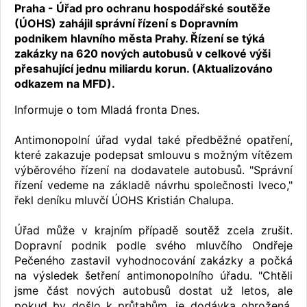
Praha - Úřad pro ochranu hospodářské soutěže
(ÚOHS) zahájil správní řízení s Dopravním
podnikem hlavního města Prahy. Řízení se týká
zakázky na 620 nových autobusů v celkové výši
přesahující jednu miliardu korun. (Aktualizováno
odkazem na MFD).
Informuje o tom Mladá fronta Dnes.
Antimonopolní úřad vydal také předběžné opatření,
které zakazuje podepsat smlouvu s možným vítězem
výběrového řízení na dodavatele autobusů. "Správní
řízení vedeme na základě návrhu společnosti Iveco,"
řekl deníku mluvčí ÚOHS Kristián Chalupa.
Úřad může v krajním případě soutěž zcela zrušit.
Dopravní podnik podle svého mluvčího Ondřeje
Pečeného zastavil vyhodnocování zakázky a počká
na výsledek šetření antimonopolního úřadu. "Chtěli
jsme část nových autobusů dostat už letos, ale
pokud by došlo k průtahům, je dodávka ohrožená.