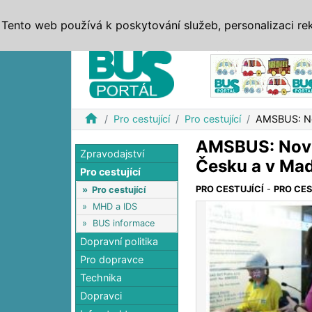
ZPRÁVY
JÍZDNÍ ŘÁDY
MHD, IDS
BUSY
SERV
Tento web používá k poskytování služeb, personalizaci re
Reklama
home
Pro cestující
Pro cestující
AMSBUS: Nov
AMSBUS: Noví 
Zpravodajství
Česku a v Ma
Pro cestující
PRO CESTUJÍCÍ
-
PRO CES
»
Pro cestující
»
MHD a IDS
»
BUS informace
Dopravní politika
Pro dopravce
Technika
Dopravci