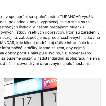
 r.o. v spolupráci so spoločnosťou TURANCAR využila
nej pokladne v novej výpravnej hale a stala sa tak
estovných lístkov. V našom predajnom okienku
vných lístkov všetkých dopravcov, ktorí sú zaradení v
ozrejme, zabezpečujeme predaj cestovných lístkov na
ANCAR, kde klienti obdržia aj ďalšie informácie k ich
né informačné letáčiky. Máme záujem, aby najmä
ala dobrý pocit z nákupu u svojho, t.z. slovenského
 sa budeme snažiť o nadštandardnú spoluprácu nielen s
 ďalšími slovenskými dopravnými spoločnosťami.