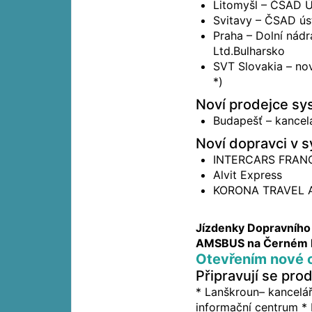
Litomyšl – ČSAD Ús
Svitavy – ČSAD úst
Praha – Dolní nád
Ltd.Bulharsko
SVT Slovakia – no
*)
Noví prodejce s
Budapešť – kancel
Noví dopravci v 
INTERCARS FRANC
Alvit Express
KORONA TRAVEL A
Jízdenky Dopravního 
AMSBUS na Černém 
Otevřením nové o
Připravují se prod
* Lanškroun– kancelář
informační centrum *