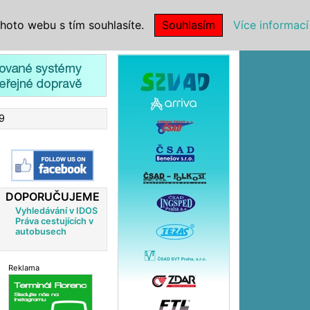
|
NSTITUCE
hoto webu s tím souhlasíte.
Souhlasím
Více informací
Reklama
9
DOPORUČUJEME
Vyhledávání v IDOS
Práva cestujících v
autobusech
Reklama