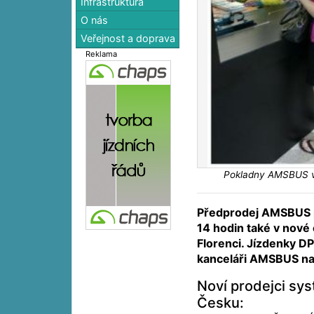
Infrastruktura
O nás
Veřejnost a doprava
Reklama
Pokladny AMSBUS v n
Předprodej AMSBUS p
14 hodin také v nové
Florenci. Jízdenky DP
kanceláři AMSBUS n
Noví prodejci s
Česku: