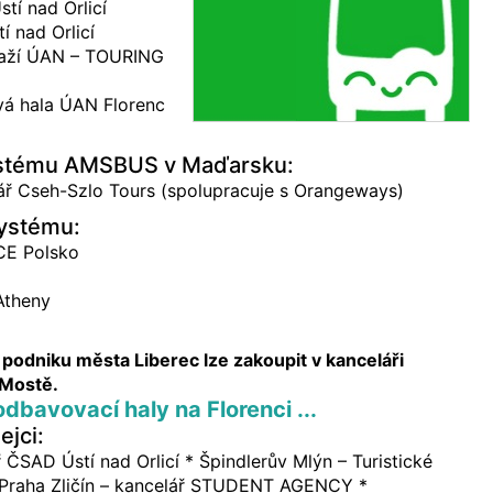
tí nad Orlicí
í nad Orlicí
raží ÚAN – TOURING
vá hala ÚAN Florenc
ystému AMSBUS v Maďarsku:
ář Cseh-Szlo Tours (spolupracuje s Orangeways)
systému:
E Polsko
theny
podniku města Liberec lze zakoupit v kanceláři
Mostě.
dbavovací haly na Florenci ...
ejci:
 ČSAD Ústí nad Orlicí * Špindlerův Mlýn – Turistické
 Praha Zličín – kancelář STUDENT AGENCY *