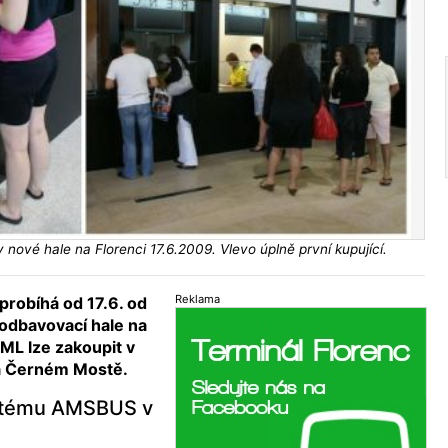
ové hale na Florenci 17.6.2009. Vlevo úplně první kupující.
Reklama
robíhá od 17.6. od
 odbavovací hale na
ML lze zakoupit v
a Černém Mostě.
ystému AMSBUS v