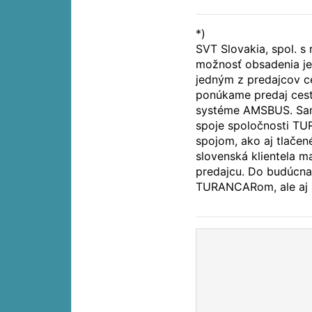
*)
SVT Slovakia, spol. s
možnosť obsadenia jed
jedným z predajcov c
ponúkame predaj cesto
systéme AMSBUS. Sam
spoje spoločnosti TUR
spojom, ako aj tlače
slovenská klientela m
predajcu. Do budúcna
TURANCARom, ale aj s