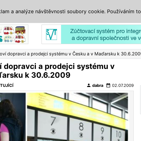
IS
ALTERNATIVY
VETERÁNI
SYSTÉMY
VELETRHY
AKCE
I
klam a analýze návštěvnosti soubory cookie. Používáním to
Reklama
í dopravci a prodejci systému v Česku a v Maďarsku k 30.6.200
dopravci a prodejci systému v
ďarsku k 30.6.2009
person
date_range
TUJÍCÍ
dabra
02.07.2009