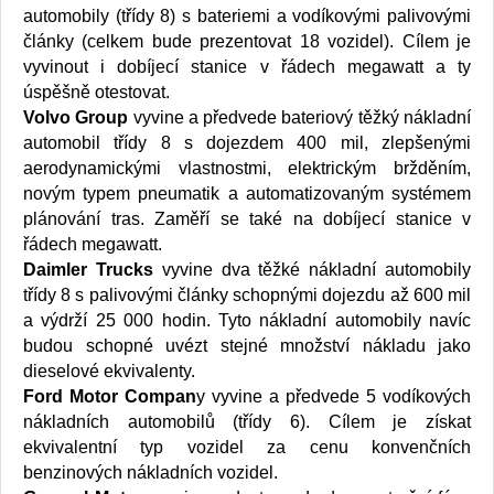
automobily (třídy 8) s bateriemi a vodíkovými palivovými
články (celkem bude prezentovat 18 vozidel). Cílem je
vyvinout i dobíjecí stanice v řádech megawatt a ty
úspěšně otestovat.
Volvo Group
vyvine a předvede bateriový těžký nákladní
automobil třídy 8 s dojezdem 400 mil, zlepšenými
aerodynamickými vlastnostmi, elektrickým bržděním,
novým typem pneumatik a automatizovaným systémem
plánování tras. Zaměří se také na dobíjecí stanice v
řádech megawatt.
Daimler Trucks
vyvine dva těžké nákladní automobily
třídy 8 s palivovými články schopnými dojezdu až 600 mil
a výdrží 25 000 hodin. Tyto nákladní automobily navíc
budou schopné uvézt stejné množství nákladu jako
dieselové ekvivalenty.
Ford Motor Compan
y vyvine a předvede 5 vodíkových
nákladních automobilů (třídy 6). Cílem je získat
ekvivalentní typ vozidel za cenu konvenčních
benzinových nákladních vozidel.