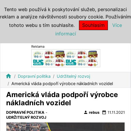
Tento web používá k poskytování služeb, personalizaci
reklam a analýze návštěvnosti soubory cookie. Používáním
tohoto webu s tím souhlasíte.
Souhlasím
Více
informací
Reklama
home
Dopravní politika
Udržitelný rozvoj
Americká vláda podpoří výrobce nákladních vozidel
Americká vláda podpoří výrobce
nákladních vozidel
person
date_range
DOPRAVNÍ POLITIKA
-
rebus
11.11.2021
UDRŽITELNÝ ROZVOJ