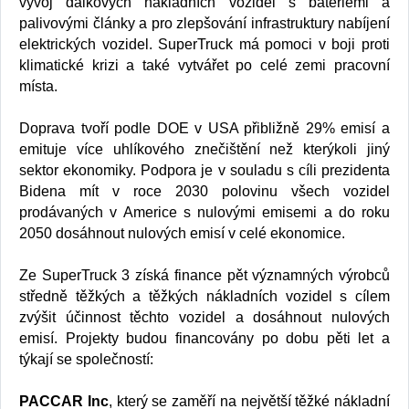
vývoj dálkových nákladních vozidel s bateriemi a
palivovými články a pro zlepšování infrastruktury nabíjení
elektrických vozidel. SuperTruck má pomoci v boji proti
klimatické krizi a také vytvářet po celé zemi pracovní
místa.
Doprava tvoří podle DOE v USA přibližně 29% emisí a
emituje více uhlíkového znečištění než kterýkoli jiný
sektor ekonomiky. Podpora je v souladu s cíli prezidenta
Bidena mít v roce 2030 polovinu všech vozidel
prodávaných v Americe s nulovými emisemi a do roku
2050 dosáhnout nulových emisí v celé ekonomice.
Ze SuperTruck 3 získá finance pět významných výrobců
středně těžkých a těžkých nákladních vozidel s cílem
zvýšit účinnost těchto vozidel a dosáhnout nulových
emisí. Projekty budou financovány po dobu pěti let a
týkají se společností:
PACCAR Inc
, který se zaměří na největší těžké nákladní