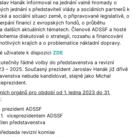
slav Hanák informoval na jednání valné hromady o
ých jednání s představiteli vlády a sociálních partnerů k
é a sociální situaci země, o připravované legislativě, o
erpání financí z evropských fondů, o průběhu
a dalších aktuálních tématech. Členové ADSSF a hosté
emia diskutovali o strategii, rozsahu a financování
notlivých krajích a o problematice nákladní dopravy.
é uživatele k dispozici
ZDE
kutečnily řádné volby do představenstva a revizní
3 – 2025. Současný prezident Jaroslav Hanák již dřívě
avenstva nebude kandidovat, stejně jako Michal
iceprezident.
ních orgánů pro období od 1. ledna 2023 do 31.
i
:
 - prezident ADSSF
 - 1. viceprezidentem ADSSF
člen představenstva
 předseda revizní komise