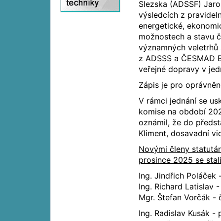
Slezska (ADSSF) Jaro
výsledcích z pravideln
energetické, ekonomick
možnostech a stavu č
významných veletrhů 
z ADSSS a ČESMAD Boh
veřejné dopravy v jed
Zápis je pro oprávněn
V rámci jednání se us
komise na období 202
oznámil, že do předst
Kliment, dosavadní v
Novými členy statutár
prosince 2025 se stal
Ing. Jindřich Poláček
Ing. Richard Latislav
Mgr. Štefan Vorčák - 
Ing. Radislav Kusák -