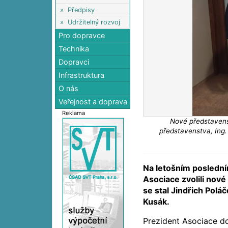
»
Předpisy
»
Udržitelný rozvoj
Pro dopravce
Technika
Dopravci
Infrastruktura
O nás
Veřejnost a doprava
Reklama
Nové představens
představenstva, Ing. 
Na letošním posledním
Asociace zvolili nov
se stal Jindřich Polá
Kusák.
Prezident Asociace do