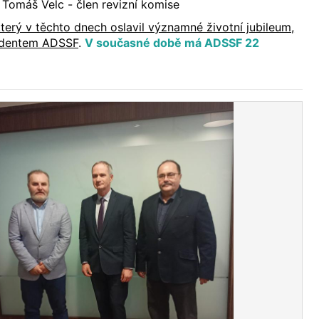
a Tomáš Velc - člen revizní komise
terý v těchto dnech oslavil významné životní jubileum,
zidentem ADSSF
.
V současné době má ADSSF 22