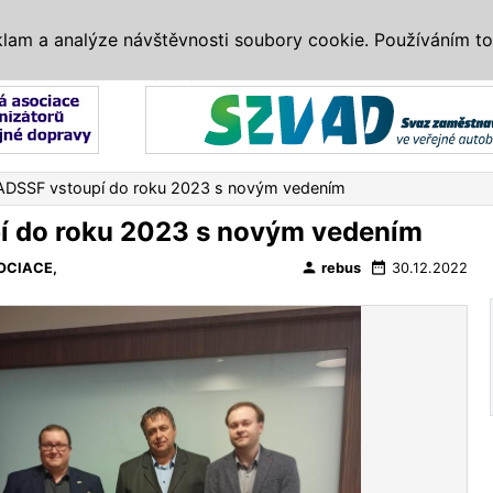
IS
ALTERNATIVY
VETERÁNI
SYSTÉMY
VELETRHY
AKCE
I
klam a analýze návštěvnosti soubory cookie. Používáním to
Reklama
ADSSF vstoupí do roku 2023 s novým vedením
í do roku 2023 s novým vedením
person
date_range
OCIACE,
rebus
30.12.2022