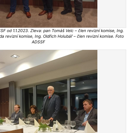
F od 1.1.2023. Zleva: pan Tomáš Velc – člen revizní komise, Ing.
a revizní komise, Ing. Oldřich Holubář – člen revizní komise. Foto
ADSSF