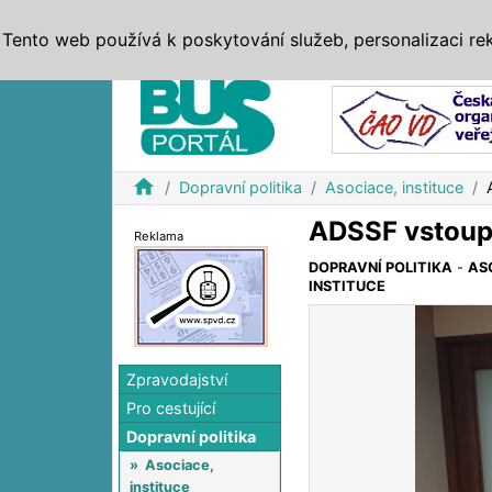
ZPRÁVY
JÍZDNÍ ŘÁDY
MHD, IDS
BUSY
SERV
Tento web používá k poskytování služeb, personalizaci re
Reklama
home
Dopravní politika
Asociace, instituce
ADSSF vstoup
Reklama
DOPRAVNÍ POLITIKA
-
AS
INSTITUCE
Zpravodajství
Pro cestující
Dopravní politika
»
Asociace,
instituce