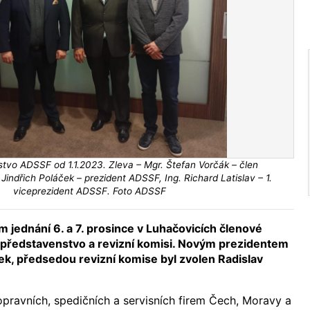
tvo ADSSF od 1.1.2023. Zleva – Mgr. Štefan Vorčák – člen
Jindřich Poláček – prezident ADSSF, Ing. Richard Latislav – 1.
viceprezident ADSSF. Foto ADSSF
 jednání 6. a 7. prosince v Luhačovicích členové
é představenstvo a revizní komisi. Novým prezidentem
ček, předsedou revizní komise byl zvolen Radislav
pravních, spedičních a servisních firem Čech, Moravy a