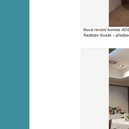
Nová revizní komise ADSS
Radislav Kusák – předsed