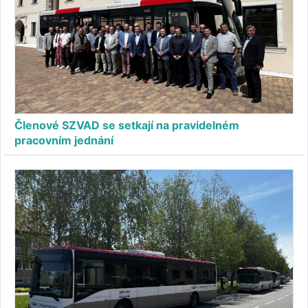
Členové SZVAD se setkají na pravidelném
pracovním jednání