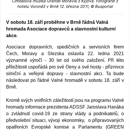
Cimbálová muzika Grande Moravia z Kyjova. Fotografie z
hotelu Voroněž v Brně 12. března 2011, © Busportal
V sobotu 18. září proběhne v Brně řádná Valná
hromada Asociace dopravců a slavnostní kulturní
akce.
Asociace dopravních, spedičních a servisních firem
Čech, Moravy a Slezska oslavila 22. ledna 2021
významné výročí - 30 let od svého založení. Při této
příležitosti uspořádá pro své členy a své hosty - příznivce
silniční a veřejné dopravy - slavnostní akci. Ta bude
následovat po řádné Valné hromadě v sobotu 18. září v
Brně.
Kromě svých vnitřních záležitostí jsou na programu Valné
hromady informace prezidenta ADSSF Jaroslava Hanáka
o zvládnutí covid-19 ze strany vlády a podnikatelů, o
předvolební situaci, vývoji ekonomiky, o připravovaných
opatřeních Evropské komise a Parlamentu (GREEN