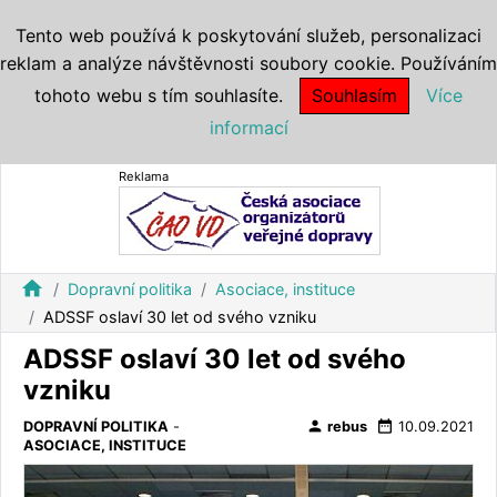
Tento web používá k poskytování služeb, personalizaci
reklam a analýze návštěvnosti soubory cookie. Používáním
tohoto webu s tím souhlasíte.
Souhlasím
Více
informací
Reklama
home
Dopravní politika
Asociace, instituce
ADSSF oslaví 30 let od svého vzniku
ADSSF oslaví 30 let od svého
vzniku
person
date_range
DOPRAVNÍ POLITIKA
-
rebus
10.09.2021
ASOCIACE, INSTITUCE