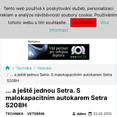
Tento web používá k poskytování služeb, personalizaci
reklam a analýze návštěvnosti soubory cookie. Používáním
tohoto webu s tím souhlasíte.
Souhlasím
Více
informací
Reklama
home
Technika
Veteráni
... a ještě jednou Setra. S malokapacitním autokarem Setra
S208H
... a ještě jednou Setra. S
malokapacitním autokarem Setra
S208H
person
date_range
TECHNIKA
-
VETERÁNI
dabra
22.02.2010