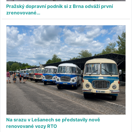
Pražský dopravní podnik si z Brna odváží první
zrenovované…
Na srazu v Lešanech se představily nově
renovované vozy RTO