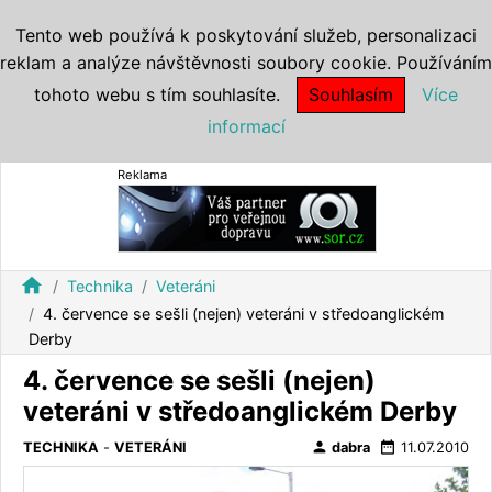
Tento web používá k poskytování služeb, personalizaci
reklam a analýze návštěvnosti soubory cookie. Používáním
tohoto webu s tím souhlasíte.
Souhlasím
Více
informací
Reklama
home
Technika
Veteráni
4. července se sešli (nejen) veteráni v středoanglickém
Derby
4. července se sešli (nejen)
veteráni v středoanglickém Derby
person
date_range
TECHNIKA
-
VETERÁNI
dabra
11.07.2010