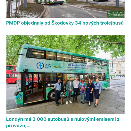
PMDP objednaly od Škodovky 34 nových trolejbusů
Londýn má 3 000 autobusů s nulovými emisemi z
provozu,…