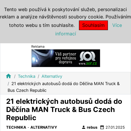
Tento web používá k poskytování služeb, personalizaci
reklam a analýze návštěvnosti soubory cookie. Používáním
tohoto webu s tím souhlasíte.
Souhlasím
Více
informací
Reklama
home
Technika
Alternativy
21 elektrických autobusů dodá do Děčína MAN Truck &
Bus Czech Republic
21 elektrických autobusů dodá do
Děčína MAN Truck & Bus Czech
Republic
person
date_range
TECHNIKA
-
ALTERNATIVY
rebus
27.01.2025