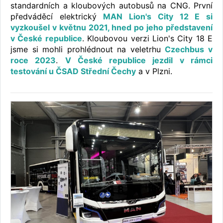
standardních a kloubových autobusů na CNG. První
předváděcí elektrický
MAN Lion's City 12 E si
vyzkoušel v květnu 2021, hned po jeho představení
v České republice
. Kloubovou verzi Lion's City 18 E
jsme si mohli prohlédnout na veletrhu
Czechbus v
roce 2023
.
V České republice jezdil v rámci
testování u ČSAD Střední Čechy
a v Plzni.