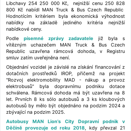
Libchavy 254 250 000 Kč, nejnižší cenu 250 828
800 Kč nabídl MAN Truck & Bus Czech Republic
Hodnotícím kritériem byla ekonomická výhodnost
nabídky na základě jediného kritéria nejnižší
nabídkové ceny.
Podle
písemné zprávy zadavatele
již byla s
vítězným uchazečem MAN Truck & Bus Czech
Republic uzavřena rámcová dohoda, v Registru
smluv zatím uveřejněna není.
Objednání vozidel je závislé na získání financování z
dotačních prostředků IROP, přičemž na projekt
"Rozvoj elektromobility MAD - nákup a provoz
elektrobusů" byla dopravnímu podniku dotace
schválena. Rámcová dohoda má být uzavřena na 8
let. Prvních 8 ks sólo autobusů a 3 ks kloubových
autobusů by mělo být objednáno na podzim 2024 a
zbývající na podzim 2025.
Autobusy MAN Lion’s City Dopravní podnik v
Děčíně provozuje od roku 2018
, kdy převzal 21