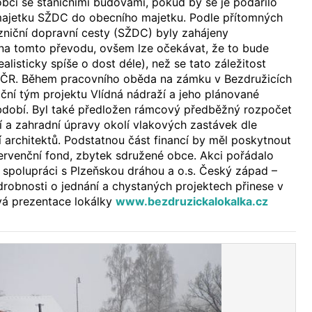
bcí se staničními budovami, pokud by se je podařilo
majetku SŽDC do obecního majetku. Podle přítomných
zniční dopravní cesty (SŽDC) byly zahájeny
 na tomto převodu, ovšem lze očekávat, že to bude
ealisticky spíše o dost déle), než se tato záležitost
y ČR. Během pracovního oběda na zámku v Bezdružicích
ační tým projektu Vlídná nádraží a jeho plánované
 období. Byl také předložen rámcový předběžný rozpočet
 a zahradní úpravy okolí vlakových zastávek dle
 architektů. Podstatnou část financí by měl poskytnout
ervenční fond, zbytek sdružené obce. Akci pořádalo
 spolupráci s Plzeňskou dráhou a o.s. Český západ –
odrobnosti o jednání a chystaných projektech přinese v
á prezentace lokálky
www.bezdruzickalokalka.cz