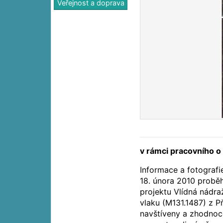
Veřejnost a doprava
v rámci pracovního o
Informace a fotografie
18. února 2010 proběh
projektu Vlídná nádra
vlaku (M131.1487) z P
navštíveny a zhodnoce