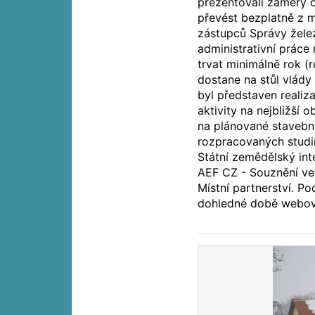
prezentovali záměry o
převést bezplatně z 
zástupců Správy žele
administrativní práce
trvat minimálně rok (r
dostane na stůl vlád
byl představen realiz
aktivity na nejbližší
na plánované stavební
rozpracovaných studií
Státní zemědělský int
AEF CZ - Souznění ve
Místní partnerství. P
dohledné době webov