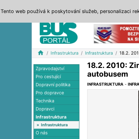
ZPRÁVY
JÍZDNÍ ŘÁDY
MHD, IDS
BUSY
SERV
Tento web používá k poskytování služeb, personalizaci re
Reklama
home
Infrastruktura
Infrastruktura
18.2. 20
18.2. 2010: Z
Zpravodajství
autobusem
Pro cestující
Dopravní politika
INFRASTRUKTURA
-
INFR
Pro dopravce
Technika
Dopravci
Infrastruktura
»
Infrastruktura
O nás