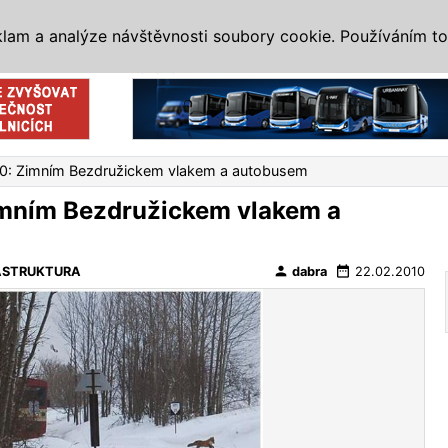
IS
ALTERNATIVY
VETERÁNI
SYSTÉMY
VELETRHY
AKCE
I
klam a analýze návštěvnosti soubory cookie. Používáním to
Reklama
10: Zimním Bezdružickem vlakem a autobusem
imním Bezdružickem vlakem a
person
date_range
ASTRUKTURA
dabra
22.02.2010