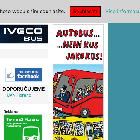
|
NSTITUCE
hoto webu s tím souhlasíte.
Souhlasím
Více informací
Reklama
DOPORUČUJEME
ÚAN Florenc
Reklama