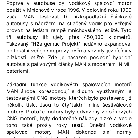
Poprvé v autobuse byl vodíkový spalovcí motor
použit v Mnichově v roce 1996. V polovině roku 1999
začal MAN testovat tři nízkopodlažní článkové
autobusy s nádržemi na stlačený vodík pro veřejný
provoz na letištní rampě mnichovského letiště. Tyto
tři autobusy již ujely přes 450,000 kilometrů.
Takzvaný “H2argemuc-Projekt“ nedávno expandoval
do lokální veřejné dopravy dvěma vozidly jezdícími v
blízkosti letiště. Zde je nasazen poslední hybridní
autobus s palivovými články MAN s moderními NiMH
bateriemi.
Základní funkce vodíkových spalovacích motorů
MAN široce korespondují s dlouho využívanými a
testovanými CNG motory, kterých bylo postaveno již
několik tisíc. Jsou to čtyřtaktní inline šestiválcové
motory. Protože motory byly odvozeny ze sériových
CNG motorů, byly dodatečné náklady nízké a vedle
toho také prošly roky testů. Dnešní vodíkové
spalovací motory MAN dokonce plní normy