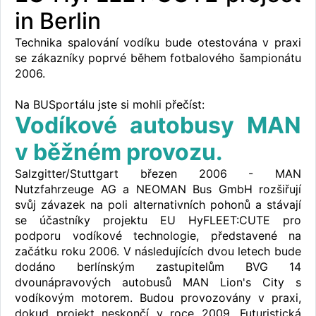
in Berlin
Technika spalování vodíku bude otestována v praxi
se zákazníky poprvé během fotbalového šampionátu
2006.
Na BUSportálu jste si mohli přečíst:
Vodíkové autobusy MAN
v běžném provozu.
Salzgitter/Stuttgart březen 2006 - MAN
Nutzfahrzeuge AG a NEOMAN Bus GmbH rozšiřují
svůj závazek na poli alternativních pohonů a stávají
se účastníky projektu EU HyFLEET:CUTE pro
podporu vodíkové technologie, představené na
začátku roku 2006. V následujících dvou letech bude
dodáno berlínským zastupitelům BVG 14
dvounápravových autobusů MAN Lion's City s
vodíkovým motorem. Budou provozovány v praxi,
dokud projekt neskončí v roce 2009. Futuristická