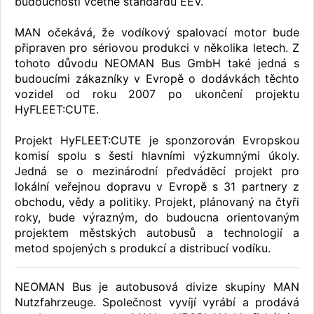
budoucnosti včetně standardu EEV.
MAN očekává, že vodíkový spalovací motor bude
připraven pro sériovou produkci v několika letech. Z
tohoto důvodu NEOMAN Bus GmbH také jedná s
budoucími zákazníky v Evropě o dodávkách těchto
vozidel od roku 2007 po ukončení projektu
HyFLEET:CUTE.
Projekt HyFLEET:CUTE je sponzorován Evropskou
komisí spolu s šesti hlavními výzkumnými úkoly.
Jedná se o mezinárodní předváděcí projekt pro
lokální veřejnou dopravu v Evropě s 31 partnery z
obchodu, vědy a politiky. Projekt, plánovaný na čtyři
roky, bude výrazným, do budoucna orientovaným
projektem městských autobusů a technologií a
metod spojených s produkcí a distribucí vodíku.
NEOMAN Bus je autobusová divize skupiny MAN
Nutzfahrzeuge. Společnost vyvíjí vyrábí a prodává