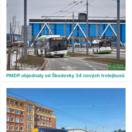
PMDP objednaly od Škodovky 34 nových trolejbusů