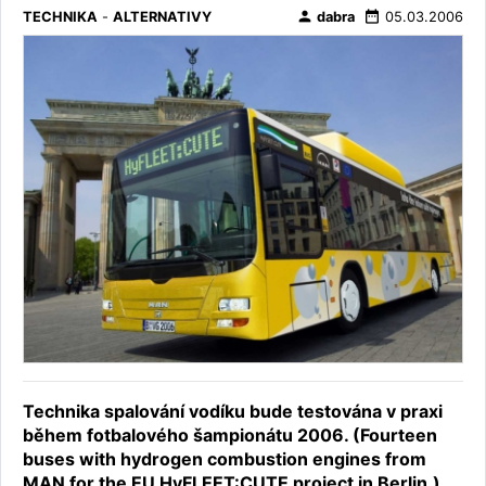
person
date_range
TECHNIKA
-
ALTERNATIVY
dabra
05.03.2006
Technika spalování vodíku bude testována v praxi
během fotbalového šampionátu 2006. (Fourteen
buses with hydrogen combustion engines from
MAN for the EU HyFLEET:CUTE project in Berlin.)