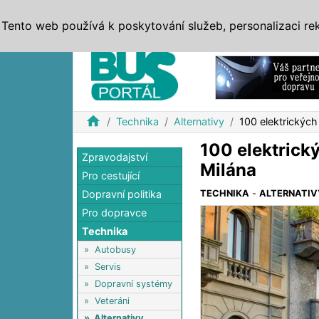
ZPRÁVY
JÍZDNÍ ŘÁDY
MHD, IDS
BUSY
SERV
Tento web používá k poskytování služeb, personalizaci re
Reklama
home
Technika
Alternativy
100 elektrických
100 elektrick
Zpravodajství
Milána
Pro cestující
Dopravní politika
TECHNIKA
-
ALTERNATIV
Pro dopravce
Technika
»
Autobusy
»
Servis
»
Dopravní systémy
»
Veteráni
»
Alternativy