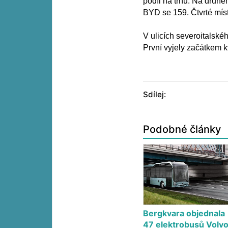
podíl na trhu. Na druhé
BYD se 159. Čtvrté mís
V ulicích severoitalské
První vyjely začátkem k
Sdílej:
Podobné články
Bergkvara objednala
47 elektrobusů Volv