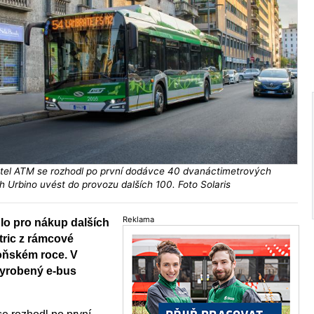
tel ATM se rozhodl po první dodávce 40 dvanáctimetrových
ch Urbino uvést do provozu dalších 100. Foto Solaris
Reklama
lo pro nákup dalších
tric z rámcové
oňském roce. V
vyrobený e-bus