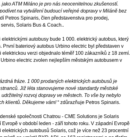
jako ATM Miláno je pro nás neocenitelnou zkušeností.
podívet na vytváření budoucí veřejné dopravy v Miláně bez
ádí Petros Spinaris, člen představenstva pro prodej,
servis, Solaris Bus & Coach..
elektrickými autobusy bude 1 000. elektrický autobus, který
s. První bateriový autobus Urbino electric byl představen v
i elektrickou verzi objednalo téměř 100 zákazníků z 18 zemí.
s Urbino electric zvolen nejlepším městským autobusem v
rázdná fráze. 1 000 prodaných elektrických autobusů je
tnanců. Již léta stanovujeme nové standardy městské
 udržitelný rozvoj dopravy ve městech. To vše by nebylo
ch klientů. Děkujeme vám!
“ zdůrazňuje Petros Spinaris.
enské společnosti Chatrou - CME Solutions je Solaris
í Evropě v období leden - září tohoto roku. V západní Evropě
 elektrických autobusů Solaris, což je více než 23 procentní