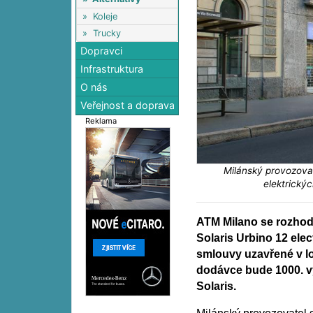
»
Koleje
»
Trucky
Dopravci
Infrastruktura
O nás
Veřejnost a doprava
Reklama
Milánský provozova
elektrický
ATM Milano se rozhod
Solaris Urbino 12 elec
smlouvy uzavřené v l
dodávce bude 1000. 
Solaris.