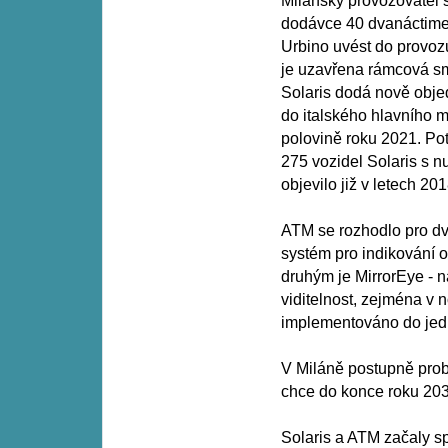
Milánský provozovatel s
dodávce 40 dvanáctimet
Urbino uvést do provozu
je uzavřena rámcová s
Solaris dodá nově obje
do italského hlavního 
polovině roku 2021. Pot
275 vozidel Solaris s n
objevilo již v letech 20
ATM se rozhodlo pro dvě
systém pro indikování o
druhým je MirrorEye - n
viditelnost, zejména v 
implementováno do jedn
V Miláně postupně prob
chce do konce roku 203
Solaris a ATM začaly sp