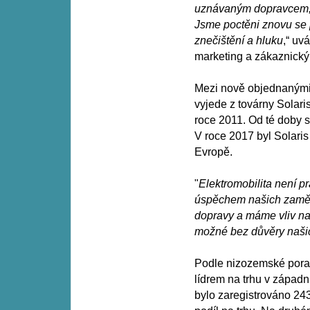
uznávaným dopravcem, 
Jsme poctěni znovu se 
znečištění a hluku
,“ uv
marketing a zákaznický 
Mezi nově objednanými 
vyjede z továrny Solari
roce 2011. Od té doby s
V roce 2017 byl Solari
Evropě.
"
Elektromobilita není p
úspěchem našich zaměs
dopravy a máme vliv na
možné bez důvěry naši
Podle nizozemské porad
lídrem na trhu v západn
bylo zaregistrováno 243