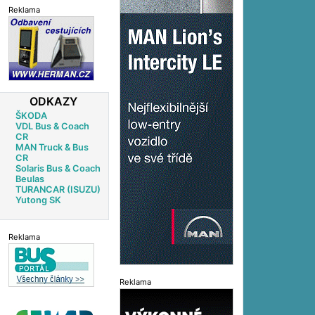
Reklama
ODKAZY
ŠKODA
VDL Bus & Coach
CR
MAN Truck & Bus
CR
Solaris Bus & Coach
Beulas
TURANCAR (ISUZU)
Yutong SK
Reklama
Reklama