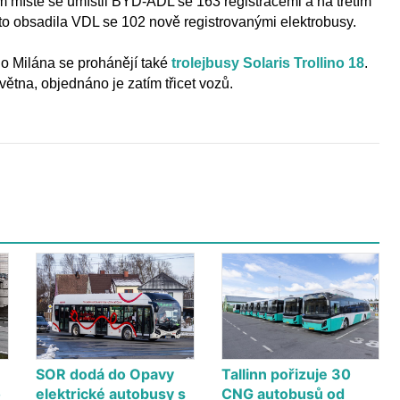
m místě se umístil BYD-ADL se 163 registracemi a na třetím
to obsadila VDL se 102 nově registrovanými elektrobusy.
ho Milána se prohánějí také
trolejbusy Solaris Trollino 18
.
větna, objednáno je zatím třicet vozů.
SOR dodá do Opavy
Tallinn pořizuje 30
o
elektrické autobusy s
CNG autobusů od