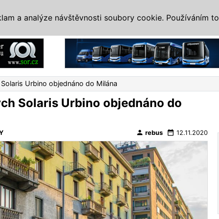
IS
ALTERNATIVY
VETERÁNI
SYSTÉMY
VELETRHY
AKCE
I
klam a analýze návštěvnosti soubory cookie. Používáním to
Reklama
 Solaris Urbino objednáno do Milána
ých Solaris Urbino objednáno do
person
date_range
Y
rebus
12.11.2020