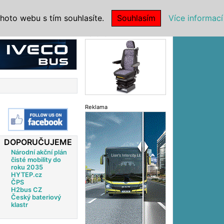
|
NSTITUCE
hoto webu s tím souhlasíte.
Souhlasím
Více informací
Reklama
Reklama
DOPORUČUJEME
Národní akční plán
čisté mobility do
roku 2035
HYTEP.cz
ČPS
H2bus CZ
Český bateriový
klastr