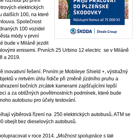
e rozhodl po první
rových elektrických
 dalších 100, na které
mlouva. Společnost
dnaných 100 vozidel
města módy v první
é bude v Miláně jezdit
ulovými emisemi. Prvních 25 Urbino 12 electric se v Miláně
18 a 2019.
 inovativní řešení. Prvním je Mobileye Shield +, výstražný
bjektů v mrtvém úhlu řidiče při změně jízdního pruhu a
ahrazení bočních zrcátek kamerami zajišťujícími lepší
noci a za obtížných povětrnostních podmínek, které bude
oho autobusu pro účely testování.
íhají výběrová řízení na 250 elektrických autobusů, ATM se
0 obejít bez dieselových autobusů.
olupracovat v roce 2014. „
Možnost spolupráce s tak