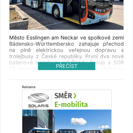
Město Esslingen am Neckar ve spolkové zemi
Bádensko-Württembersko zahajuje přechod
na plně elektrickou veřejnou dopravu s
trolejbusy z České republiky. První dva nové
bateriové trolejbusy od Škody Group a SOR
PŘEČÍST
Libchavy jsou začátkem zakázky na dodávku
52 vozidel, které do konce roku 2026 zajistí
bezemisní provoz v místní městské dopravě.
Smlouva zahrnuje opci na dalších devět
Reklama
trolejbusů.