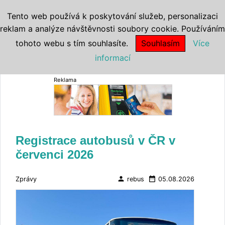
Tento web používá k poskytování služeb, personalizaci
reklam a analýze návštěvnosti soubory cookie. Používáním
tohoto webu s tím souhlasíte.
Souhlasím
Více
informací
Reklama
Registrace autobusů v ČR v
červenci 2026
person
date_range
Zprávy
rebus
05.08.2026