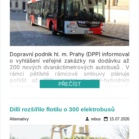
Dopravní podnik hl. m. Prahy (DPP) informoval
o vyhlášení veřejné zakázky na dodávku až
200 nových dvanáctimetrových autobusů . V
rámci pětileté rámcové smlouvy plánuje
pořídit až 100 vozidel s mild-hybridním
PŘEČÍST
pohonem a až 100 naftových autobusů.
Předpokládaná hodnota zakázky činí 1,581
miliardy korun bez DPH. Do konce letošního
roku připraví také tendr na až 250 nových
Dillí rozšířilo flotilu o 300 elektrobusů
kloubových autobusů.
person
date_range
Alternativy
rebus
15.07.2026