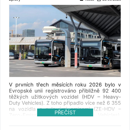
V prvních třech měsících roku 2026 bylo v
Evropské unii registrováno přibližně 92 400
těžkých užitkových vozidel (HDV – Heavy-
Duty Vehicles). Z toho připadlo více než 6 355
na vozidla s nulovými emisemi (ZE-HDV –
PŘEČÍST
Zero-Emission Heavy-Duty Vehicles).
Nejrychlejší dynamiku vykazuje segment
autobusů a autokarů, kde bezemisní pohony