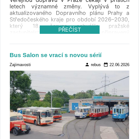
letech významné změny. Vyplývá to z
aktualizovaného Dopravního plánu Prahy a
Středočeského kraje pro období 2026–2030,
který 18. června schválilo pražské
PŘEČÍST
zastupitelstvo. Dokument připravený
organizací ROPID určuje další směřování
Pražské integrované dopravy (PID) a
stanovuje hlavní investice do infrastruktury,
Bus Salon se vrací s novou sérií
vozidel i organizace provozu.
person
date_range
Zajímavosti
rebus
22.06.2026