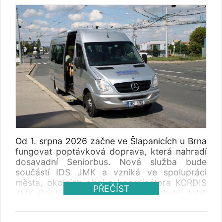
Od 1. srpna 2026 začne ve Šlapanicích u Brna
fungovat poptávková doprava, která nahradí
dosavadní Seniorbus. Nová služba bude
součástí IDS JMK a vzniká ve spolupráci
města, okolních obcí a koordinátora KORDIS
PŘEČÍST
JMK. Poptávková doprava se v poslední době
rozšiřuje v českých městech a regionech jako
doplněk klasických autobusových linek.