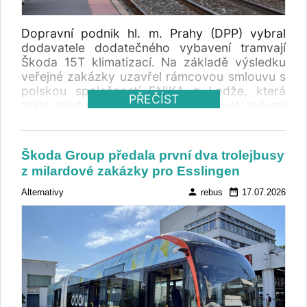
Dopravní podnik hl. m. Prahy (DPP) vybral
dodavatele dodatečného vybavení tramvají
Škoda 15T klimatizací. Na základě výsledku
veřejné zakázky uzavřel rámcovou smlouvu s
polskou společností ENIKA z Lodže, která
PŘEČÍST
bude postupně klimatizací vybavovat celkem
123 vozů.
Škoda Group předala první dva trolejbusy
z milardové zakázky pro Esslingen
person
date_range
Alternativy
rebus
17.07.2026