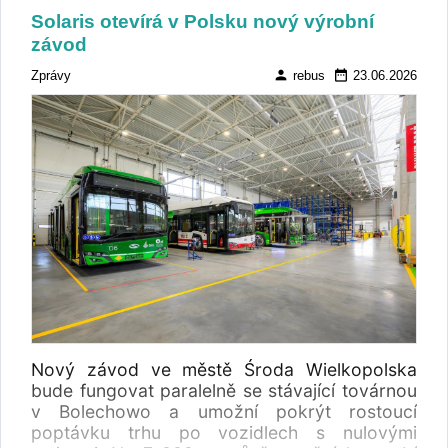
dosáhly podílu 24,1 %. Vyplývá to z analýzy
Solaris otevírá v Polsku nový výrobní
ICCT Race to zero: European heavy-duty
závod
vehicle market development quarterly
(January–March 2026).
person
date_range
Zprávy
rebus
23.06.2026
Nový závod ve městě Środa Wielkopolska
bude fungovat paralelně se stávající továrnou
v Bolechowo a umožní pokrýt rostoucí
poptávku trhu po vozidlech s nulovými