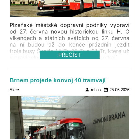
%). Červencový výsledek tak výrazně přispěl
k celkovému růstu trhu. Zatímco za prvních
sedm měsíců registrace meziročně vzrostly o
23,20 procenta, samotný červenec přinesl
Plzeňské městské dopravní podniky vypraví
meziroční růst o 56,06 procenta. Registrace
od 27. června novou historickou linku H. O
autobusů červenec 2025
víkendech a státních svátcích od 27. června
na ní budou až do konce prázdnin jezdit
trolejbusy Škoda 14 Tr, 15 Tr a 21 Tr, které už
PŘEČÍST
v pravidelném provozu cestující nepotkají .
Brnem projede konvoj 40 tramvají
person
date_range
Akce
rebus
25.06.2026