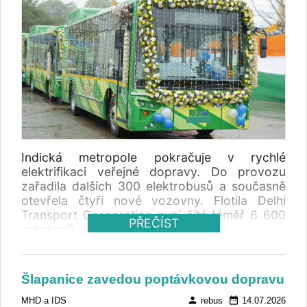
Indická metropole pokračuje v rychlé
elektrifikaci veřejné dopravy. Do provozu
zařadila dalších 300 elektrobusů a současně
otevřela čtyři nové vozovny. Flotila Delhi
Transport Corporation nyní čítá téměř 6 600
PŘEČÍST
autobusů, z toho 4 845 elektrických.
Šlapanice zavedou poptávkovou dopravu
person
date_range
MHD a IDS
rebus
14.07.2026