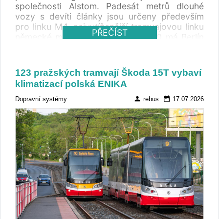
společnosti Alstom. Padesát metrů dlouhé
vozy s devíti články jsou určeny především
pro linku M4, nejvytíženější tramvajovou linku
PŘEČÍST
německé metropole. Do roku 2030 má Berlín
převzít celkem 65 těchto vozidel.
123 pražských tramvají Škoda 15T vybaví
klimatizací polská ENIKA
person
date_range
Dopravní systémy
rebus
17.07.2026