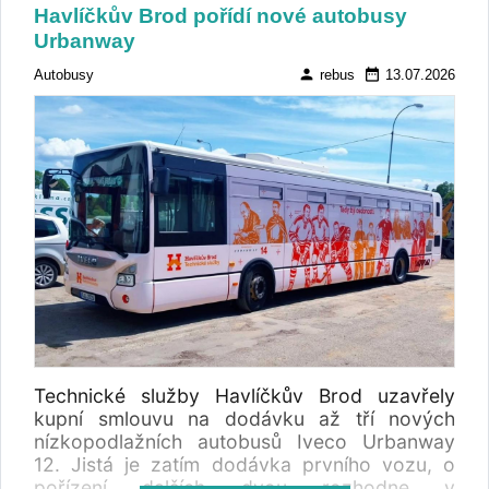
Havlíčkův Brod pořídí nové autobusy
Urbanway
person
date_range
Autobusy
rebus
13.07.2026
Technické služby Havlíčkův Brod uzavřely
kupní smlouvu na dodávku až tří nových
nízkopodlažních autobusů Iveco Urbanway
12. Jistá je zatím dodávka prvního vozu, o
pořízení dalších dvou rozhodne v