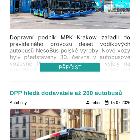
Dopravní podnik MPK Krakow zařadil do
pravidelného provozu deset vodíkových
autobusů NesoBus polské výroby. Nové vozy
byly představeny 30. června v autobusové
vozovně Płaszów a ihned poté vyjely na
PŘEČÍST
pravidelné linky. Dodáním těchto vozidel byl
dokončen projekt financovaný z prostředků
Národního plánu obnovy, v jehož rámci
dopravce pořídil celkem 47 nových
DPP hledá dodavatele až 200 autobusů
bezemisních autobusů.
person
date_range
Autobusy
rebus
15.07.2026