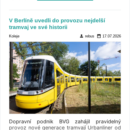
Příbram, Praha – Benešov – Vlašim nebo na
linky na Brandýsku, Českobrodsku,
Nymbursku a Říčansku. Na dosavadních 122
V Berlíně uvedli do provozu nejdelší
linkách se nástup všemi dveřmi stane trvalou
tramvaj ve své historii
součástí provozu. Projekt, který stojí na větší
důvěře v cestující a současně na posílené
person
date_range
Koleje
rebus
17.07.2026
přepravní kontrole, přinesl očekávané
zrychlení provozu, vyšší komfort cestování a
zároveň výrazně menší dopady na tržby, než
se původně předpokládalo.
Dopravní podnik BVG zahájil pravidelný
provoz nové generace tramvají Urbanliner od