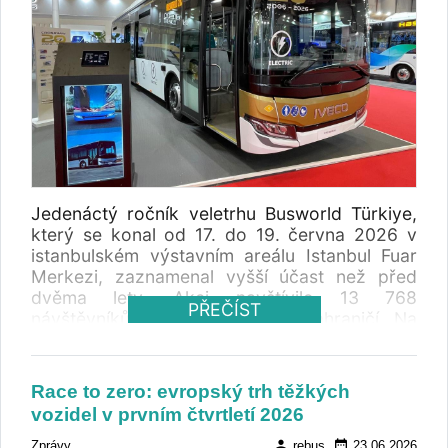
Jedenáctý ročník veletrhu Busworld Türkiye,
který se konal od 17. do 19. června 2026 v
istanbulském výstavním areálu Istanbul Fuar
Merkezi, zaznamenal vyšší účast než před
dvěma lety. Akci navštívilo 13 768
PŘEČÍST
návštěvníků, z toho 2 626 ze zahraničí. Na
výstavní ploše 11 358 m² se představilo 161
vystavovatelů, což představuje nárůst o 15
procent.
Race to zero: evropský trh těžkých
vozidel v prvním čtvrtletí 2026
person
date_range
Zprávy
rebus
23.06.2026