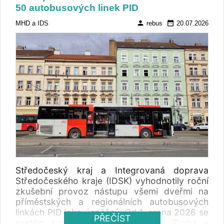
50 autobusových linek PID
person
date_range
MHD a IDS
rebus
20.07.2026
Středočeský kraj a Integrovaná doprava
Středočeského kraje (IDSK) vyhodnotily roční
zkušební provoz nástupu všemi dveřmi na
příměstských a regionálních autobusových
linkách PID jako úspěšný. Od 1. srpna 2026 se
PŘEČÍST
systém rozšíří například na linky Praha –