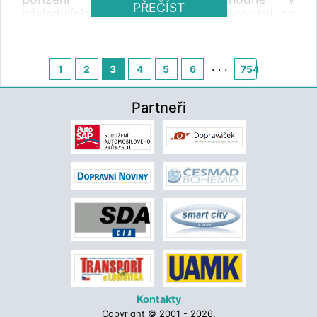
PŘEČÍST
následujících letech zajištění financování ze
strany města.
. . .
1
2
3
4
5
6
754
Partneři
Kontakty
Copyright © 2001 - 2026,