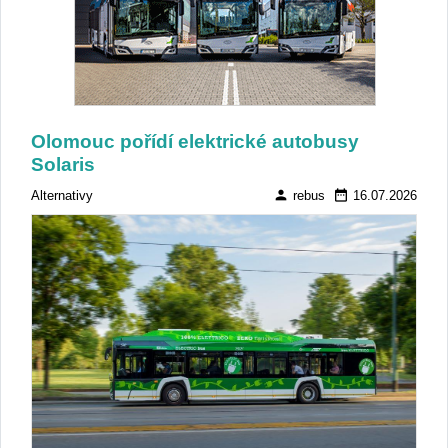
Olomouc pořídí elektrické autobusy
Solaris
person
date_range
Alternativy
rebus
16.07.2026