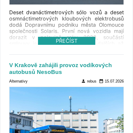
Deset dvanáctimetrových sólo vozů a deset
osmnáctimetrových kloubových elektrobusů
dodá Dopravnímu podniku města Olomouce
společnosti Solaris. První nová vozidla mají
dorazit v polovině roku 2028, součástí
PŘEČÍST
smlouvy je také opce na nákup dalších až
dvaceti vozidel. Cena za standardní Solaris
Urbino Electric je 12,5 milionu a za kloubové
16,6 milionů Kč.
V Krakově zahájili provoz vodíkových
autobusů NesoBus
person
date_range
Alternativy
rebus
15.07.2026