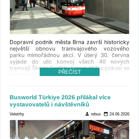
Dopravní podnik města Brna završí historicky
největší obnovu tramvajového vozového
parku mimořádnou akcí. V úterý 30. června
vyjede do ulic konvoj všech 40 nových
tramvají Škoda ForCity Smart 45T a pokusí se
PŘEČÍST
o zápis do České knihy rekordů.
Busworld Türkiye 2026 přilákal více
vystavovatelů i návštěvníků
person
date_range
Veletrhy
rebus
24.06.2026