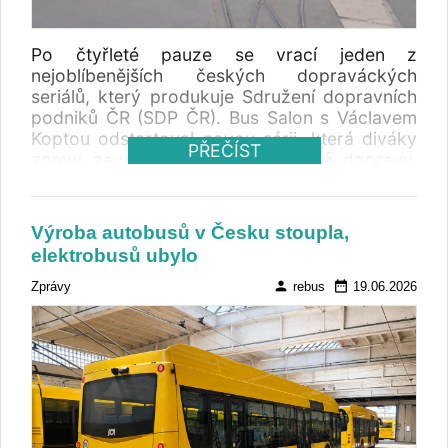
Po čtyřleté pauze se vrací jeden z
nejoblíbenějších českých dopraváckých
seriálů, který produkuje Sdružení dopravních
podniků ČR (SDP ČR). Bus Salon s Václavem
Koptou odstartoval novou sérii, která diváky
PŘEČÍST
znovu zavádí do zákulisí městské dopravy.
První dva díly s názvy Tramvajový svět a
Milujeme retro už během prvních dnů
nasbíraly desítky tisíc zhlédnutí a potvrzují, že
Výroba autobusů v Česku stoupla,
zájem o svět dopravních podniků rozhodně
elektrobusů ubylo
neochabl.
person
date_range
Zprávy
rebus
19.06.2026