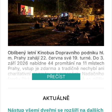
Oblíbený letní Kinobus Dopravního podniku hl.
m. Prahy zahájí 22. června své 19. turné. Do 3.
září 2026 nabídne 44 promítání na 11 místech
Prahy, vstup je zdarma a tradičně nechybí ani
charitativní rozměr ve prospěch Nadačního
PŘEČÍST
fondu Pink Bubble. V loňské sezóně se přišlo
na filmy Kinobusu podívat téměř 10 tisíc
návštěvníků v 11 různých pražských
lokalitách. Dobrovolným vstupným přispívali
AKTUÁLNĚ
na podporu organizace SOS dětské vesničky.
Nástup všemi dveřmi se rozšíří na dalších