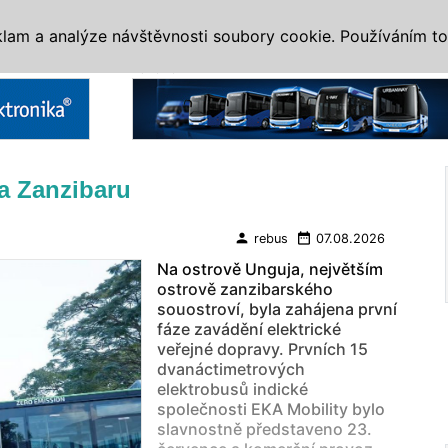
IS
ALTERNATIVY
VETERÁNI
SYSTÉMY
VELETRHY
AKCE
I
klam a analýze návštěvnosti soubory cookie. Používáním to
Reklama
na Zanzibaru
person
date_range
rebus
07.08.2026
Na ostrově Unguja, největším
ostrově zanzibarského
souostroví, byla zahájena první
fáze zavádění elektrické
veřejné dopravy. Prvních 15
dvanáctimetrových
elektrobusů indické
společnosti EKA Mobility bylo
slavnostně představeno 23.