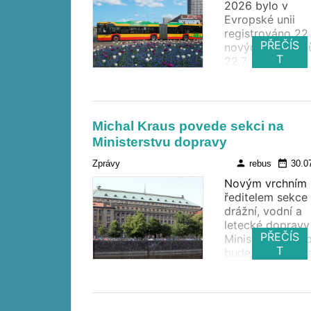
2026 bylo v
Ročenku doprav
Evropské unii
2025 .
registrováno 22
PŘEČÍS
nových autobusů
T
22,7 % více než
rokem. Elektric
autobusů bylo
registrováno 6 2
meziročně o 56
Michal Kraus povede sekci na
více. Jejich podí
Ministerstvu dopravy
celkových
registracích dos
person
date_range
Zprávy
rebus
30.0
27,7 %.
Novým vrchním
ředitelem sekce
drážní, vodní a
letecké dopravy
PŘEČÍS
Ministerstva do
T
bude od 3. srpn
Michal Kraus. Ve
výběrovém řízen
uspěl mezi šesti
uchazeči. Pozic