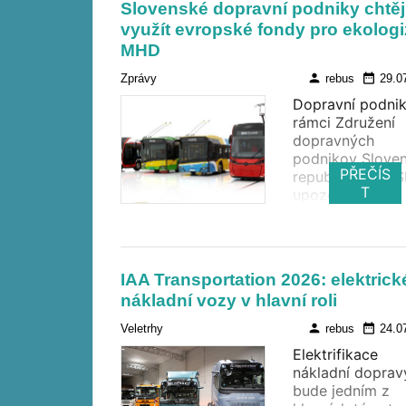
Slovenské dopravní podniky chtěj
byla neobsazen
využít evropské fondy pro ekologi
ledna 2023.
MHD
person
date_range
Zprávy
rebus
29.0
Dopravní podnik
rámci Združení
dopravných
podnikov Sloven
PŘEČÍS
republiky (ZDPS
T
upozorňují na
potřebu nastavi
podmínky pro
využití prostřed
Fondu na
IAA Transportation 2026: elektrick
spravedlivou
nákladní vozy v hlavní roli
transformaci pr
modernizaci veř
person
date_range
Veletrhy
rebus
24.0
dopravy. Podle
Elektrifikace
sdružení jsou
nákladní doprav
připraveny
bude jedním z
spolupracovat s