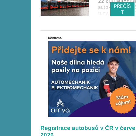
22 600 autobus
PŘEČÍS
autokarů nad 3,
T
tuny, z toho 6 4
bezemisních. Jej
podíl dosáhl 28,
procenta oproti
procenta ve ste
Reklama
období roku 20
Mezi výrobci ve
Iveco Bus před
Solaris a Yutong
Registrace autobusů v ČR v červe
2026