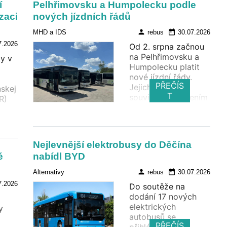
í
Pelhřimovsku a Humpolecku podle
do zastávkových
a od
zaci
nových jízdních řádů
přístřešků.
person
date_range
MHD a IDS
rebus
30.07.2026
7.2026
Od 2. srpna začnou
na Pelhřimovsku a
y v
Humpolecku platit
nové jízdní řády.
PŘEČÍS
Jejich zavedení
skej
T
souvisí se zahájením
R)
provozu společnosti
ČSAD AUTOBUSY
t
České Budějovice,
která v obou
ků z
Nejlevnější elektrobusy do Děčína
oblastech začne
é
nabídl BYD
zajišťovat veřejnou
linkovou dopravu v
o
person
date_range
Alternativy
rebus
30.07.2026
rámci nově
ejné
7.2026
Do soutěže na
vysoutěžených
dodání 17 nových
smluv . Změny se
elektrických
y
dotknou regionálních
autobusů se
i mezikrajských linek
e
PŘEČÍS