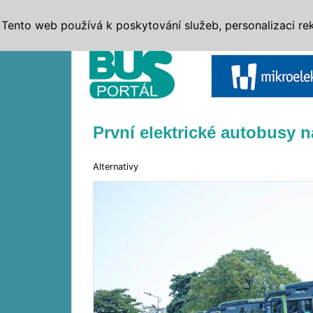
ZPRÁVY
JÍZDNÍ ŘÁDY
MHD, IDS
BUSY
SERV
Tento web používá k poskytování služeb, personalizaci re
Reklama
První elektrické autobusy 
Alternativy