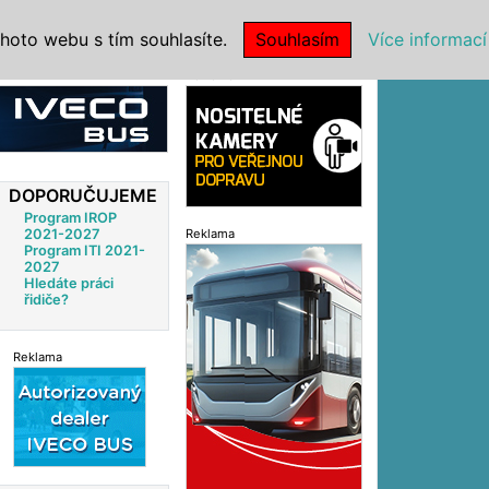
|
NSTITUCE
hoto webu s tím souhlasíte.
Souhlasím
Více informací
Reklama
DOPORUČUJEME
Program IROP
2021-2027
Reklama
Program ITI 2021-
2027
Hledáte práci
řidiče?
Reklama