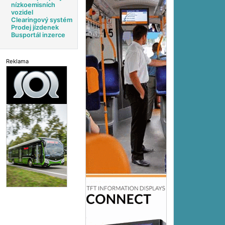
nízkoemisních
vozidel
Clearingový systém
Prodej jízdenek
Busportál inzerce
Reklama