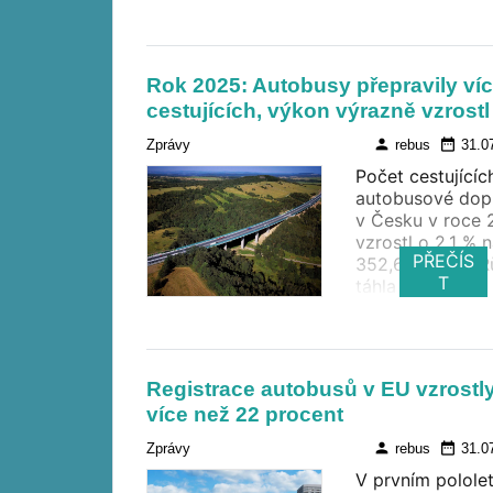
bude možnost
vyzkoušet si po
dohledem
instruktora řízen
Rok 2025: Autobusy přepravily ví
velkého autobus
cestujících, výkon výrazně vzrostl
Zábava bude i p
děti.
person
date_range
Zprávy
rebus
31.0
Počet cestujícíc
autobusové dop
v Česku v roce
vzrostl o 2,1 % 
PŘEČÍS
352,6 milionu. R
T
táhla především
nepravidelná
doprava, zatímc
linkové dopravě
cestujících mírn
Registrace autobusů v EU vzrostl
ubylo. Výrazně
více než 22 procent
naopak vzrostl je
přepravní výkon
person
date_range
Zprávy
rebus
31.0
Ministerstvo
V prvním pololet
dopravy vydalo