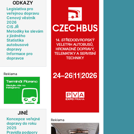
ODKAZY
Legislativa pro
veřejnou dopravu
Cenový věstník
2026
CIS JŘ
Metodiky ke slevám
z jízdného
Statistika
autobusové
dopravy
Informace pro
dopravce
Reklama
JINÉ
Koncepce veřejné
Reklama
dopravy do roku
2025
Pravidla podpory