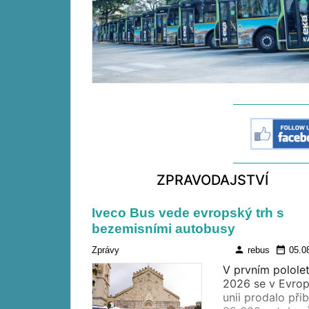
ZPRAVODAJSTVÍ
Iveco Bus vede evropský trh s
bezemisními autobusy
person
date_range
Zprávy
rebus
05.0
V prvním pololet
2026 se v Evro
unii prodalo přib