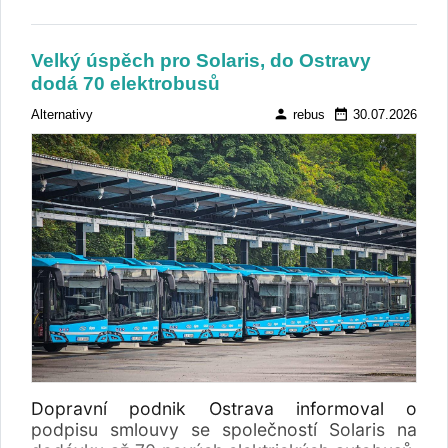
Pro plné využití dostupné veřejné podpory
plánuje rozšířit poptávaný rozsah a možná i
změnit skladbu vozidel.
Velký úspěch pro Solaris, do Ostravy
dodá 70 elektrobusů
person
date_range
Alternativy
rebus
30.07.2026
Dopravní podnik Ostrava informoval o
podpisu smlouvy se společností Solaris na