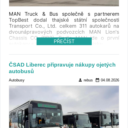
MAN Truck & Bus společně s partnerem
TopBest dodal thajské státní společnosti
Transport Co., Ltd. celkem 311 autokarů na
dvounápravových podvozcích MAN Lion's
Chassis CO (RR3). Podle MAN jde o první
PŘEČÍST
autokary s technologií Euro 5 v Thajsku.
ČSAD Liberec připravuje nákupy ojetých
autobusů
person
date_range
Autobusy
rebus
04.08.2026