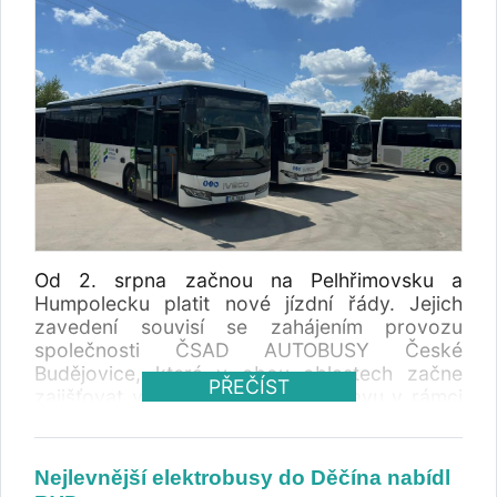
Od 2. srpna začnou na Pelhřimovsku a
Humpolecku platit nové jízdní řády. Jejich
zavedení souvisí se zahájením provozu
společnosti ČSAD AUTOBUSY České
Budějovice, která v obou oblastech začne
PŘEČÍST
zajišťovat veřejnou linkovou dopravu v rámci
nově vysoutěžených smluv . Změny se
dotknou regionálních i mezikrajských linek a
budou znamenat i úpravu spojení mezi
Nejlevnější elektrobusy do Děčína nabídl
Vysočinou, Prahou a Středočeským krajem.