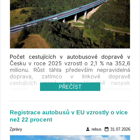
Počet cestujících v autobusové dopravě v
Česku v roce 2025 vzrostl o 2,1 % na 352,6
milionu. Růst táhla především nepravidelná
doprava, zatímco v linkové dopravě
cestujících mírně ubylo. Výrazně naopak
PŘEČÍST
vzrostl její přepravní výkon. Ministerstvo
dopravy vydalo Ročenku dopravy 2025 .
Registrace autobusů v EU vzrostly o více
než 22 procent
person
date_range
Zprávy
rebus
31.07.2026