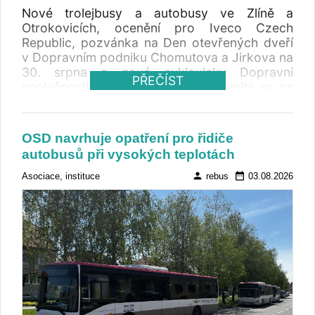
Nové trolejbusy a autobusy ve Zlíně a
Otrokovicích, ocenění pro Iveco Czech
Republic, pozvánka na Den otevřených dveří
v Dopravním podniku Chomutova a Jirkova na
30. srpna a nové cyklovleky Dopravní
PŘEČÍST
společnosti Ústeckého kraje. Podívejte se na
články, které v červenci zaujaly nejvíc čtenářů.
OSD navrhuje opatření pro řidiče
autobusů při vysokých teplotách
person
date_range
Asociace, instituce
rebus
03.08.2026