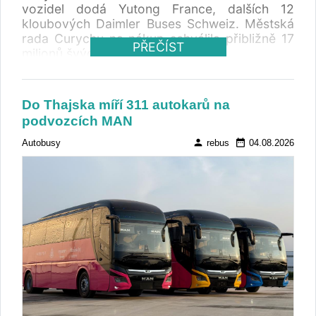
vozidel dodá Yutong France, dalších 12
kloubových Daimler Buses Schweiz. Městská
rada Curychu na nákup schválila přibližně 17
PŘEČÍST
milionů švýcarských franků.
Do Thajska míří 311 autokarů na
podvozcích MAN
person
date_range
Autobusy
rebus
04.08.2026