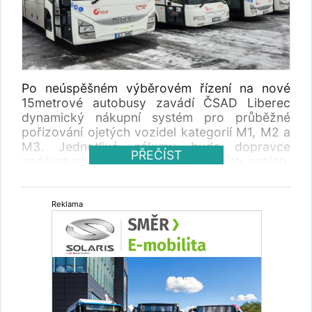
Po neúspěšném výběrovém řízení na nové
15metrové autobusy zavádí ČSAD Liberec
dynamický nákupní systém pro průběžné
pořizování ojetých vozidel kategorií M1, M2 a
M3. Jednotlivé nákupy bude dopravce
PŘEČÍST
zadávat podle aktuálních provozních potřeb,
a to prostřednictvím DNS nebo z oprávněných
důvodů i mimo něj.
Reklama