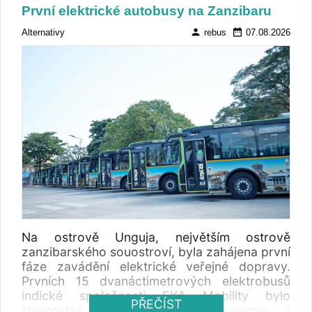
První elektrické autobusy na Zanzibaru
person
date_range
Alternativy
rebus
07.08.2026
Na ostrově Unguja, největším ostrově
zanzibarského souostroví, byla zahájena první
fáze zavádění elektrické veřejné dopravy.
Prvních 15 dvanáctimetrových elektrobusů
indické společnosti EKA Mobility bylo
PŘEČÍST
slavnostně představeno 23. července a