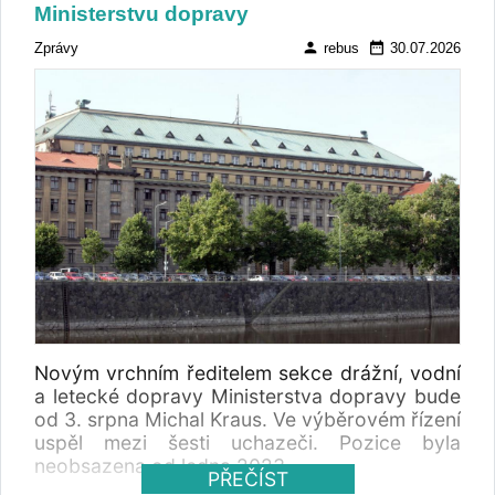
Ministerstvu dopravy
person
date_range
Zprávy
rebus
30.07.2026
Novým vrchním ředitelem sekce drážní, vodní
a letecké dopravy Ministerstva dopravy bude
od 3. srpna Michal Kraus. Ve výběrovém řízení
uspěl mezi šesti uchazeči. Pozice byla
neobsazena od ledna 2023.
PŘEČÍST