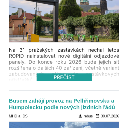
Na 31 pražských zastávkách nechal letos
ROPID nainstalovat nové digitální odjezdové
panely. Do konce roku 2026 bude jejich síť
rozšířena o dalších 40 zařízení, včetně variant
zabudovaných přímo do zastávkových
PŘEČÍST
přístřešků.
Busem zahájí provoz na Pelhřimovsku a
Humpolecku podle nových jízdních řádů
person
date_range
MHD a IDS
rebus
30.07.2026