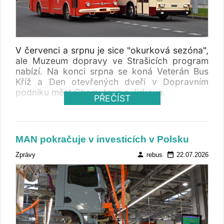
V červenci a srpnu je sice "okurková sezóna",
ale Muzeum dopravy ve Strašicích program
nabízí. Na konci srpna se koná Veterán Bus
Kříž a Den otevřených dveří v Dopravním
podniku měst Chomutova a Jirkova.
PŘEČÍST
MAN pokračuje v investicích v Polsku
person
date_range
Zprávy
rebus
22.07.2026