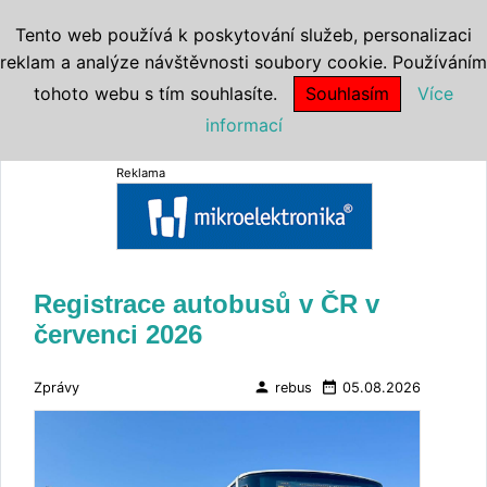
Tento web používá k poskytování služeb, personalizaci
reklam a analýze návštěvnosti soubory cookie. Používáním
tohoto webu s tím souhlasíte.
Souhlasím
Více
informací
Reklama
Registrace autobusů v ČR v
červenci 2026
person
date_range
Zprávy
rebus
05.08.2026