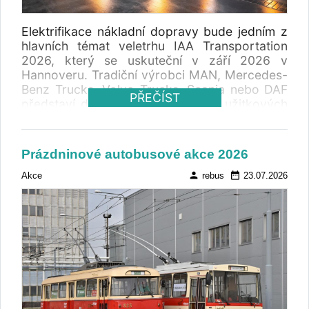
Elektrifikace nákladní dopravy bude jedním z
hlavních témat veletrhu IAA Transportation
2026, který se uskuteční v září 2026 v
Hannoveru. Tradiční výrobci MAN, Mercedes-
Benz Trucks, Volvo Trucks, Scania nebo DAF
PŘEČÍST
představí další vývoj elektrických užitkových
vozidel. Na veletrhu se objeví také čínské
značky BYD, Dongfeng, MAXUS a
SuperPanther, které chtějí posílit svou pozici
Prázdninové autobusové akce 2026
na evropském trhu.
person
date_range
Akce
rebus
23.07.2026