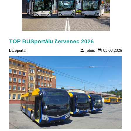
TOP BUSportálu červenec 2026
person
date_range
BUSportál
rebus
03.08.2026