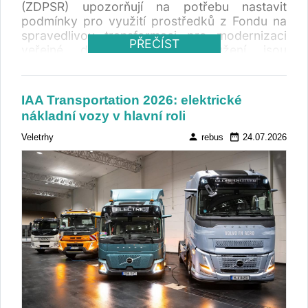
(ZDPSR) upozorňují na potřebu nastavit
podmínky pro využití prostředků z Fondu na
spravedlivou transformaci pro modernizaci
PŘEČÍST
veřejné dopravy. Podle sdružení jsou
připraveny spolupracovat se státem při
přípravě výzev i realizaci projektů
zaměřených na ekologizaci vozového parku.
IAA Transportation 2026: elektrické
ZDPSK vzniklo letos a jeho členy jsou
nákladní vozy v hlavní roli
dopravní podnik zajišťující 75 procent MHD na
Slovensku.
person
date_range
Veletrhy
rebus
24.07.2026