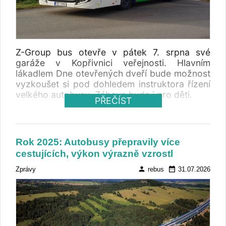
%). Červencový výsledek tak výrazně přispěl
k celkovému růstu trhu. Zatímco za prvních
sedm měsíců registrace meziročně vzrostly o
23,20 procenta, samotný červenec přinesl
meziroční růst o 56,06 procenta. Registrace
Z-Group bus otevře v pátek 7. srpna své
autobusů červenec 2025
garáže v Kopřivnici veřejnosti. Hlavním
lákadlem Dne otevřených dveří bude možnost
vyzkoušet si pod dohledem instruktora řízení
velkého autobusu. Zábava bude i pro děti.
PŘEČÍST
Rok 2025: Autobusy přepravily více
cestujících, výkon výrazně vzrostl
person
date_range
Zprávy
rebus
31.07.2026