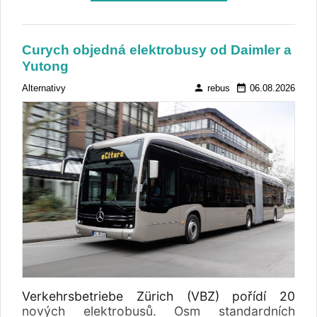
komerční provoz zahájilo 1. srpna. Celkem je
objednáno 35 autobusů, plánuje se další
rozšíření flotily.
Curych objedná elektrobusy od Daimler a
Yutong
person
date_range
Alternativy
rebus
06.08.2026
Verkehrsbetriebe Zürich (VBZ) pořídí 20
nových elektrobusů. Osm standardních