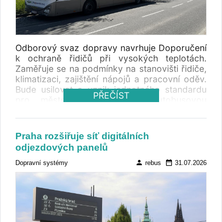
Odborový svaz dopravy navrhuje Doporučení
k ochraně řidičů při vysokých teplotách.
Zaměřuje se na podmínky na stanovišti řidiče,
klimatizaci, zajištění nápojů a pracovní oděv.
Bude usilovat o vznik jednotného standardu
PŘEČÍST
pro městskou a linkovou autobusovou
dopravu, prozatím žádá o přijetí okamžitých
opatření.
Praha rozšiřuje síť digitálních
odjezdových panelů
person
date_range
Dopravní systémy
rebus
31.07.2026