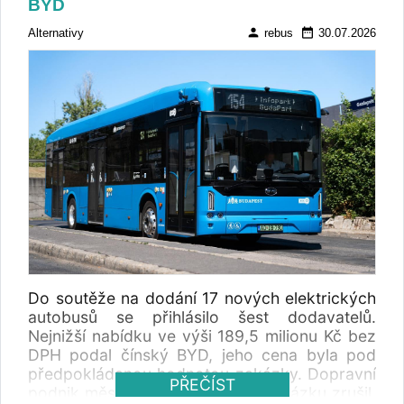
BYD
person
date_range
Alternativy
rebus
30.07.2026
Do soutěže na dodání 17 nových elektrických
autobusů se přihlásilo šest dodavatelů.
Nejnižší nabídku ve výši 189,5 milionu Kč bez
DPH podal čínský BYD, jeho cena byla pod
předpokládanou hodnotou zakázky. Dopravní
PŘEČÍST
podnik města Děčína veřejnou zakázku zrušil.