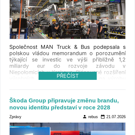
Společnost MAN Truck & Bus podepsala s
polskou vládou memorandum o porozumění
týkající se investic ve výši přibližně 1,2
miliardy eur do rozvoje závodu v
Niepołomicích u Krakova. Plánované rozšíření
PŘEČÍST
výrobních kapacit připraví závod na výrobu
nové generace vozidel a elektrických
nákladních automobilů. Polsko zároveň
zůstává významnou výrobní základnou pro
Škoda Group připravuje změnu brandu,
městské autobusy MAN Lion’s City, které
novou identitu představí v roce 2028
vznikají ve Starachovicích.
person
date_range
Zprávy
rebus
21.07.2026