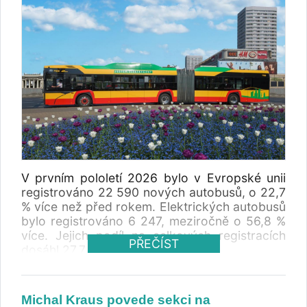
V prvním pololetí 2026 bylo v Evropské unii
registrováno 22 590 nových autobusů, o 22,7
% více než před rokem. Elektrických autobusů
bylo registrováno 6 247, meziročně o 56,8 %
více. Jejich podíl na celkových registracích
PŘEČÍST
dosáhl 27,7 %.
Michal Kraus povede sekci na